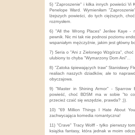
5) "Zaproszenie" i kilka innych powieści Vi
Penelope Ward. Wymieniłam "Zaproszenie"
lżejszych powieści, do tych cięższych, cho
rozmysłem.
6) "All the Wrong Places" Jerilee Kaye - 
pewnik. Nic mi tak nie podnosi poziomu endor
wspaniałym mężczyźnie, jakim jest główny bo
7) Seria o "Ani z Zielonego Wzgórza", choć
ulubiony to chyba "Wymarzony Dom Ani"...
8) "Zatoka śpiewających traw" Stanisławy F
realiach naszych dziadków, ale to napra
obyczajowa.
9) "Master in Shining Armor" - Sparrow Be
powieść, choć BDSM ma w sobie "to co
przecież czaić się wszędzie, prawda? ;)).
10) "69 Million Things I Hate About You
zachwycająca komedia romantyczna!
11) "Crave" Tracy Wolff - tylko pierwszy tom
książka fantasy, która jednak w moim odcz