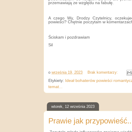
przemawiają ze względu na fabułę.
A czego Wy, Drodzy Czytelnicy, oczekuj
powieści? Chętnie poczytam w komentarzach
Ściskam i pozdrawiam
Sil
o
września 19, 2023
Brak komentarzy:
Etykiety:
Ideał bohaterów powieści romantycz
temat...
wtorek, 12 września 2023
Prawie jak przypowieść..