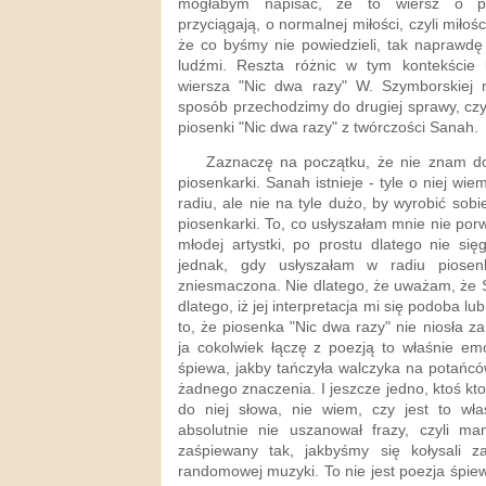
mogłabym napisać, że to wiersz o prz
przyciągają, o normalnej miłości, czyli miło
że co byśmy nie powiedzieli, tak naprawdę
ludźmi. Reszta różnic w tym kontekście 
wiersza "Nic dwa razy" W. Szymborskiej n
sposób przechodzimy do drugiej sprawy, czyli
piosenki "Nic dwa razy" z twórczości Sanah.
Zaznaczę na początku, że nie znam dob
piosenkarki. Sanah istnieje - tyle o niej wi
radiu, ale nie na tyle dużo, by wyrobić sobi
piosenkarki. To, co usłyszałam mnie nie por
młodej artystki, po prostu dlatego nie si
jednak, gdy usłyszałam w radiu piose
zniesmaczona. Nie dlatego, że uważam, że S
dlatego, iż jej interpretacja mi się podoba lu
to, że piosenka "Nic dwa razy" nie niosła za
ja cokolwiek łączę z poezją to właśnie em
śpiewa, jakby tańczyła walczyka na potańców
żadnego znaczenia. I jeszcze jedno, ktoś kt
do niej słowa, nie wiem, czy jest to wł
absolutnie nie uszanował frazy, czyli m
zaśpiewany tak, jakbyśmy się kołysali 
randomowej muzyki. To nie jest poezja śpie