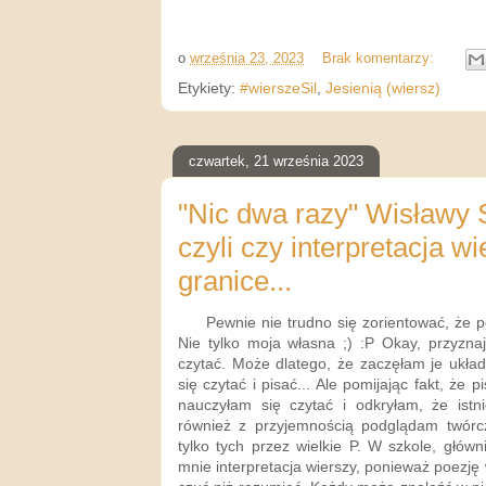
o
września 23, 2023
Brak komentarzy:
Etykiety:
#wierszeSil
,
Jesienią (wiersz)
czwartek, 21 września 2023
"Nic dwa razy" Wisławy 
czyli czy interpretacja w
granice...
Pewnie nie trudno się zorientować, że p
Nie tylko moja własna ;) :P Okay, przyznaj
czytać. Może dlatego, że zaczęłam je ukła
się czytać i pisać... Ale pomijając fakt, że 
nauczyłam się czytać i odkryłam, że istni
również z przyjemnością podglądam twórc
tylko tych przez wielkie P. W szkole, główn
mnie interpretacja wierszy, ponieważ poezję