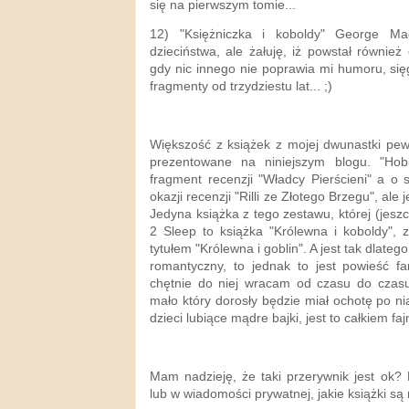
się na pierwszym tomie...
12) "Księżniczka i koboldy" George M
dzieciństwa, ale żałuję, iż powstał równie
gdy nic innego nie poprawia mi humoru, si
fragmenty od trzydziestu lat... ;)
Większość z książek z mojej dwunastki pew
prezentowane na niniejszym blogu. "Hobb
fragment recenzji "Władcy Pierścieni" a o s
okazji recenzji "Rilli ze Złotego Brzegu", a
Jedyna książka z tego zestawu, której (jesz
2 Sleep to książka "Królewna i koboldy",
tytułem "Królewna i goblin". A jest tak dlateg
romantyczny, to jednak to jest powieść fa
chętnie do niej wracam od czasu do czasu
mało który dorosły będzie miał ochotę po ni
dzieci lubiące mądre bajki, jest to całkiem faj
Mam nadzieję, że taki przerywnik jest ok?
lub w wiadomości prywatnej, jakie książki są