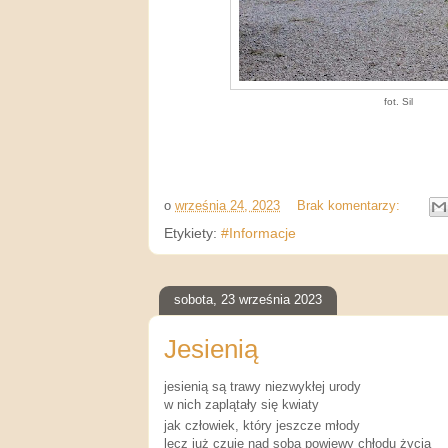
fot. Sil
o
września 24, 2023
Brak komentarzy:
Etykiety:
#Informacje
sobota, 23 września 2023
Jesienią
jesienią są trawy niezwykłej urody
w nich zaplątały się kwiaty
jak człowiek, który jeszcze młody
lecz już czuje nad sobą
powiewy
chłodu życia