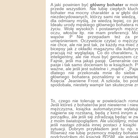
A jaki powinien być
główny bohater
w moim
przede wszystkim. Nie lubię ciepłych kluc
bohater ma mocny charakter a w głębi dob
niezdecydowanych, którzy sami nie wiedzą, 
dla odmiany myślą, że wiedzą lepiej, co je
Ideału urody męskiego głównego bohatera n
życiu. Wolę wysokich i postawnych mężczyz
oczu, włosów itp. nie mam preferencji. Mo
wąsów :P Nie przepadam też za prze
umięśnieniem. Oczywiście czytać o mężczy
nie chce, ale nie jest tak, że każdy ma mieć
bicepsy jak z okładki magazynu dla kultury
pracują niż wyglądają. Co do charakteru, l
inteligentny, ale nie musi być geniuszem 
Fajnie, jeśli ma jakąś pasję. Generalnie c
pasje i tak samo doceniam to w książkach. 
ważne, ale jeśli jest subtelne i „mądre”. „Pa
dlatego nie przekonała mnie do siebie s
głównego bohatera poznaliśmy w czwartej
Księcia” Jeaniene Frost. A szkoda, bo pos
spodobała, niestety wampir Ian skutecznie zn
To, czego nie toleruję w powieściach rom
Jeśli któreś z bohaterów jest niewierne i niew
mężczyzna, książka automatycznie wylatuj
najpierw się rozstaną, będą z kimś innym a
porządku, ale jeśli się zdradzają będąc w zw
z moim światopoglądem. Ale uściślijmy, mów
jeśli nastąpi zdrada innej postaci z książki
sytuacji. Dobrym przykładem jest tu np. 
Również nie lubię przemocy między bohater
podchodziłam do książek BDSM, ale jednak 