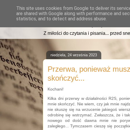
This site uses cookies from Google to deliver its servic
are shared with Google along with performance and secu
read2sleep.pl
statistics, and to detect and address abuse.
Z miłości do czytania i pisania... przed sne
niedziela, 24 września 2023
Przerwa, ponieważ musz
skończyć...
Kochani!
Kilka dni przerwy w działalności R2S, pon
mnie skończyć. Nie wiem, czy jak mnie najdz
nie skuszę się na wrzucenie jakiegoś wiers
odrobinę się wstrzymać. Zwłaszcza, że i ta
nowego od dość dawna mnie nie poryw
zaległego... Tymczasem cieszę się początki