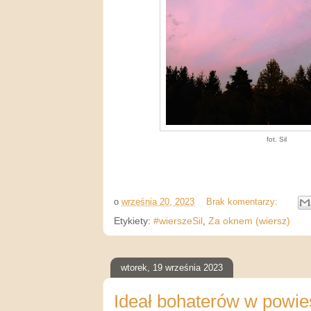
fot. Sil
o
września 20, 2023
Brak komentarzy:
Etykiety:
#wierszeSil
,
Za oknem (wiersz)
wtorek, 19 września 2023
Ideał bohaterów w powie