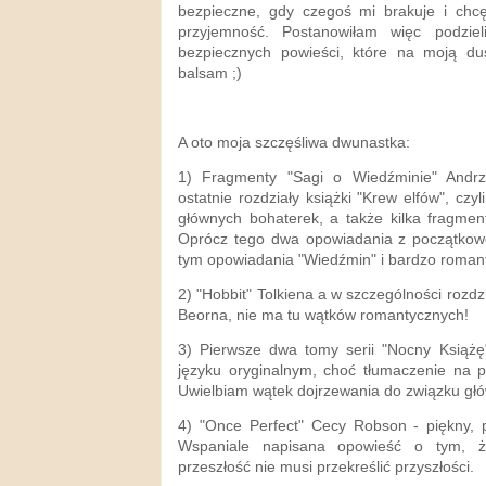
bezpieczne, gdy czegoś mi brakuje i chc
przyjemność. Postanowiłam więc podzie
bezpiecznych powieści, które na moją du
balsam ;)
A oto moja szczęśliwa dwunastka:
1) Fragmenty "Sagi o Wiedźminie" Andrz
ostatnie rozdziały książki "Krew elfów", czy
głównych bohaterek, a także kilka fragme
Oprócz tego dwa opowiadania z początkow
tym opowiadania "Wiedźmin" i bardzo romant
2) "Hobbit" Tolkiena a w szczególności rozd
Beorna, nie ma tu wątków romantycznych!
3) Pierwsze dwa tomy serii "Nocny Książę
języku oryginalnym, choć tłumaczenie na po
Uwielbiam wątek dojrzewania do związku gł
4) "Once Perfect" Cecy Robson - piękny, pi
Wspaniale napisana opowieść o tym, 
przeszłość nie musi przekreślić przyszłości.