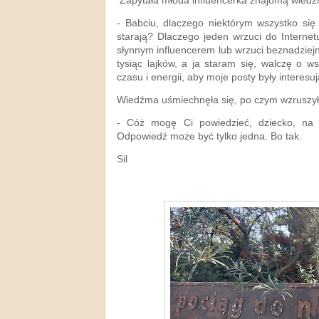
Zapytała młoda influencerka znajomą wiedźm
- Babciu, dlaczego niektórym wszystko się
starają? Dlaczego jeden wrzuci do Internetu 
słynnym influencerem lub wrzuci beznadziejn
tysiąc lajków, a ja staram się, walczę o 
czasu i energii, aby moje posty były interesuj
Wiedźma uśmiechnęła się, po czym wzruszył
- Cóż mogę Ci powiedzieć, dziecko, na p
Odpowiedź może być tylko jedna. Bo tak.
Sil