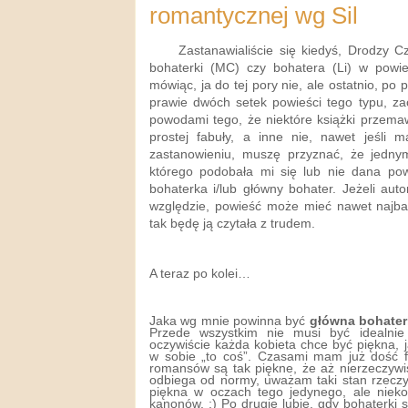
romantycznej wg Sil
Zastanawialiście się kiedyś, Drodzy Czy
bohaterki (MC) czy bohatera (Li) w powi
mówiąc, ja do tej pory nie, ale ostatnio, po
prawie dwóch setek powieści tego typu, za
powodami tego, że niektóre książki przem
prostej fabuły, a inne nie, nawet jeśli 
zastanowieniu, muszę przyznać, że jedn
którego podobała mi się lub nie dana pow
bohaterka i/lub główny bohater. Jeżeli aut
względzie, powieść może mieć nawet najbard
tak będę ją czytała z trudem.
A teraz po kolei…
Jaka wg mnie powinna być
główna bohater
Przede wszystkim nie musi być idealnie 
oczywiście każda kobieta chce być piękna, 
w sobie „to coś”. Czasami mam już dość fa
romansów są tak piękne, że aż nierzeczywi
odbiega od normy, uważam taki stan rzeczy
piękna w oczach tego jedynego, ale niek
kanonów. ;) Po drugie lubię, gdy bohaterki 