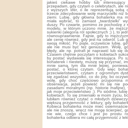
jakieś ciekawe hobby lub interesując
przepadam, gdy czytam o celebrytach, ale 
z wyższych sfer, o ile reprezentują sobą 
trzecie zdecydowanie wolę marzycielki niż 
ziemi. Lubię, gdy główna bohaterka ma m
miała wybrać, to zamiast „twardzielki” w
duszy. Po czwarte, pomimo że pochodzę z r
modelu, w którym uczono mnie, że mężczy
sukienki (alegoria ról społecznych ;) ), to j
równouprawnienie. Fajnie, gdy to mężczyz
ale cenię również, gdy jest na odwrót. Lub
swoją miłość. Po piąte, oczywiście lubię, gd
ale nie musi być też geniuszem. Wolę, gdy
błędy, ale np. potrafi je naprawić lub się d
Czasem chętnie poczytam o kobietach sukces
by postać wydawała się interesująca. Po s
bohaterek i niestety, muszę się przyznać, i
mnie samą, tym dla mnie lepiej, poniew
postać, o której czytam. Gdy więc boha
przeciwieństwem, czytam z ogromnym dys
się zgadzać wszystko, co do joty, bo oczywiś
wolę, gdy choć częściowo przypomina 
obserwacja, jeżeli powieść mi się nie p
zasadami moralnymi (np. historie mafijne)
jak moje przeciwieństwo ;). Po siódme, lubię
kobietach. To się zmieniało w moim życiu, 
lubiłam również czytać o młodych dziewcz
większą przyjemność z lektury, gdy bohaterk
Kobieca bohaterka może mieć osiemnaście, 
ale nie znoszę, wręcz nie mogę ścierpieć, 
nie wie, czego chce i jest po prostu r
bohaterka odbiera mi całą przyjemność z lekt