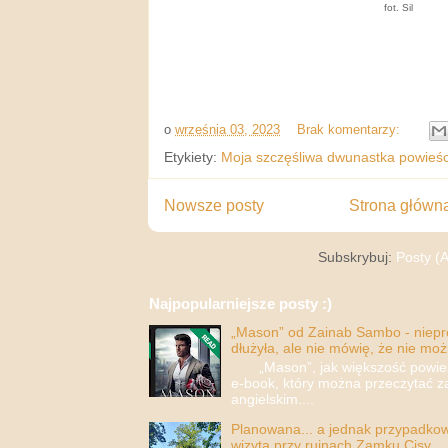
fot. Sil
o
września 03, 2023
Brak komentarzy:
Etykiety:
Moja szczęśliwa dwunastka powieśc
Nowsze posty
Strona główn
Subskrybuj:
Posty (
Najpopularniejsze posty :)
„Mason” od Zainab Sambo - nieprop
dłużyła, ale nie mówię, że nie moż
„Mason”, jak większość powieści
e-book, który można przeczytać za
angielskim....
Planowana... a jednak przypadkowa
wizytą przy ruinach Zamku Cisy