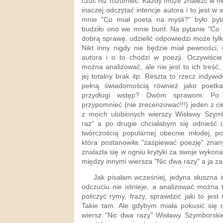
czuć niż rozumieć. Każdy może znaleźć w ni
inaczej odczytać intencje autora i to jest w
mnie "Co miał poeta na myśli?" było pyt
budziło ono we mnie bunt. Na pytanie "Co 
dobrą sprawę, udzielić odpowiedzi może tyl
Nikt inny nigdy nie będzie miał pewności, 
autora i o to chodzi w poezji. Oczywiście
można analizować, ale nie jest to ich treść,
jej totalny brak itp. Reszta to rzecz indyw
pełną świadomością również jako poet
przydługi wstęp? Dwóm sprawom. Po p
przypomnieć (nie zrecenzować!!!) jeden z ci
z moich ulubionych wierszy Wisławy Szymbo
raz" a po drugie chciałabym się odnieść d
twórczością popularnej obecnie młodej, po
która postanowiła "zaśpiewać poezję" znan
znalazła się w ogniu krytyki za swoje wykona
między innymi wiersza "Nic dwa razy" a ja za
Jak pisałam wcześniej, jedyna słuszna i
odczuciu nie istnieje, a analizować można ty
policzyć rymy, frazy, sprawdzić jaki to jest
Takie tam. Ale gdybym miała pokusić się o
wiersz "Nic dwa razy" Wisławy Szymborski