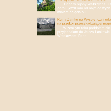
Choć w rejony Wałbrzycha, Za
Zdroju jeździłam od najmłodszych 
miałam pojęcia o i...
Ruiny Zamku na Wyspie, czyli uda
na przekór przeszkadzającej mapi
W zeszłym roku poddałam się i 
przyjechałam do Jelcza-Laskowic,
Wrocławiem. Pano...