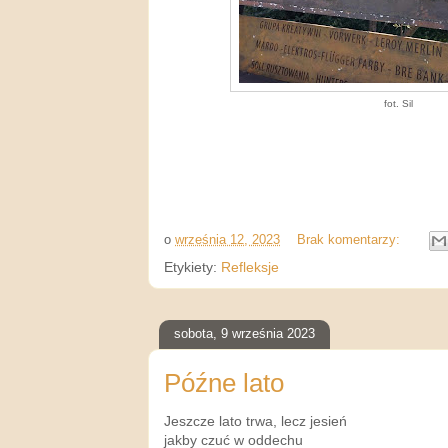
fot. Sil
o
września 12, 2023
Brak komentarzy:
Etykiety:
Refleksje
sobota, 9 września 2023
Późne lato
Jeszcze lato trwa, lecz jesień
jakby czuć w oddechu