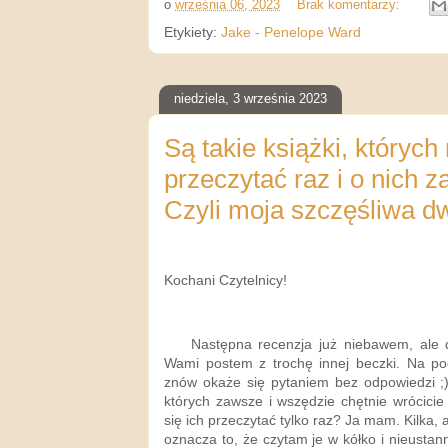
o
września 06, 2023
Brak komentarzy:
Etykiety:
Jake - Penelope Ward
niedziela, 3 września 2023
Są takie książki, których 
przeczytać raz i o nich z
Czyli moja szczęśliwa d
Kochani Czytelnicy!
Następna recenzja już niebawem, ale d
Wami postem z trochę innej beczki. Na po
znów okaże się pytaniem bez odpowiedzi ;)
których zawsze i wszędzie chętnie wrócici
się ich przeczytać tylko raz? Ja mam. Kilka,
oznacza to, że czytam je w kółko i nieustanni