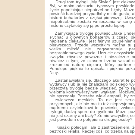
Drugi tom trylogii „My Skyler” jest cieka
Był, w moim odczuciu, typowym przykłade
życie popełniając niepotrzebne błędy. Mo
powieść bardziej przypadłaby mi do gustu, al
historii bohaterów z części pierwszej. Uw
niepotrzebnie została wmieszania w serię 
historię czytałoby się ją po prostu lepiej.
Zamykająca trylogię powieść „Jake Under
słychać u głównych bohaterów z części pie
napisana ciekawie i jest fajnym uzupełnien
pierwszego. Przede wszystkim można tu 
wielka miłość nie zagwarantuje pa
bezproblemowego życia. Uczucie oczywiście 
związku również poważne i niezależne o
również o tym, że czasem trzeba wczuć się
zrozumieć naturę ciężaru, który partner
Penelope pięknie to opisała i pięknie poka
Niny.
Zastanawiałam się, dlaczego akurat te po
wydawcy (lub ja nie znalazłam polskiego wy
przeczyta trylogię będzie wiedzieć, że to są
wieloma kontrowersyjnymi wątkami. Możliwe,
nie sprzedały. Potrzeba wiele empatii, by 
– zwłaszcza męskich. To nie jest seria
przyjemnych, ale nie ma tu też nieprzyjemn
mądremu czytelnikowi te powieści, zwłaszc
trylogii, dadzą sporo do myślenia. Może po
nie jest czarny ani biały? Że nie wszystko, co
jest powodem do potępienia drugiej osoby?
Książki polecam, ale z zastrzeżeniem, że
beztroski relaks. Raczej coś, co trzeba na s