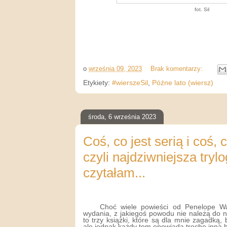
fot. Sil
o
września 09, 2023
Brak komentarzy:
Etykiety:
#wierszeSil
,
Późne lato (wiersz)
środa, 6 września 2023
Coś, co jest serią i coś, c
czyli najdziwniejsza trylo
czytałam...
Choć wiele powieści od Penelope Wa
wydania, z jakiegoś powodu nie należą do ni
to trzy książki, które są dla mnie zagadką, 
ale jednak każdy tom opowiada trochę inną hi