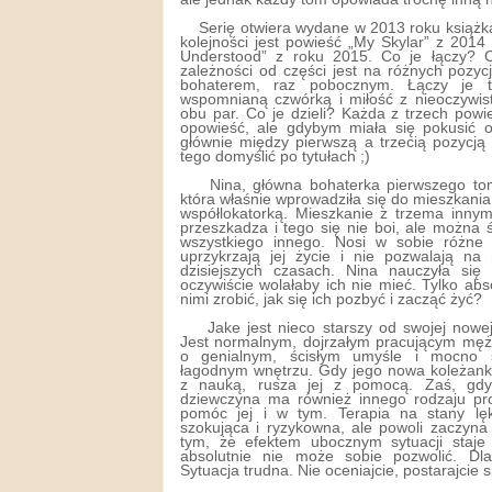
Serię otwiera wydane w 2013 roku książ
kolejności jest powieść „My Skylar” z 2014
Understood” z roku 2015. Co je łączy? 
zależności od części jest na różnych pozyc
bohaterem, raz pobocznym. Łączy je t
wspomnianą czwórką i miłość z nieoczywis
obu par. Co je dzieli? Każda z trzech pow
opowieść, ale gdybym miała się pokusić 
głównie między pierwszą a trzecią pozycją t
tego domyślić po tytułach ;)
Nina, główna bohaterka pierwszego tom
która właśnie wprowadziła się do mieszkani
współlokatorką. Mieszkanie z trzema innym
przeszkadza i tego się nie boi, ale można 
wszystkiego innego. Nosi w sobie różne
uprzykrzają jej życie i nie pozwalają n
dzisiejszych czasach. Nina nauczyła się
oczywiście wolałaby ich nie mieć. Tylko ab
nimi zrobić, jak się ich pozbyć i zacząć żyć?
Jake jest nieco starszy od swojej nowej,
Jest normalnym, dojrzałym pracującym mężc
o genialnym, ścisłym umyśle i mocno 
łagodnym wnętrzu. Gdy jego nowa koleżan
z nauką, rusza jej z pomocą. Zaś, gdy 
dziewczyna ma również innego rodzaju pr
pomóc jej i w tym. Terapia na stany lęk
szokująca i ryzykowna, ale powoli zaczyna
tym, że efektem ubocznym sytuacji staje
absolutnie nie może sobie pozwolić. Dl
Sytuacja trudna. Nie oceniajcie, postarajcie 