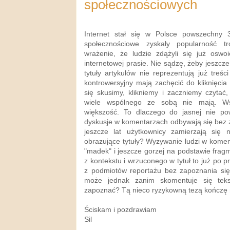
społecznościowych
Internet stał się w Polsce powszechny 
społecznościowe zyskały popularność tr
wrażenie, że ludzie zdążyli się już oswo
internetowej prasie. Nie sądzę, żeby jeszcze
tytuły artykułów nie reprezentują już treś
kontrowersyjny mają zachęcić do kliknięcia
się skusimy, klikniemy i zaczniemy czytać, 
wiele wspólnego ze sobą nie mają. W
większość. To dlaczego do jasnej nie po
dyskusje w komentarzach odbywają się bez za
jeszcze lat użytkownicy zamierzają się 
obrazujące tytuły? Wyzywanie ludzi w komenta
"madek" i jeszcze gorzej na podstawie fra
z kontekstu i wrzuconego w tytuł to już po 
z podmiotów reportażu bez zapoznania si
może jednak zanim skomentuje się tek
zapoznać? Tą nieco ryzykowną tezą kończę 
Ściskam i pozdrawiam
Sil