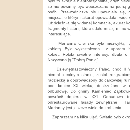
było to skrajnie nieprofesjonalne, gdyż niew
że nie powinny być wpuszczane na jedną g
osób. Przewodniczka nie upewniała się, 
miejsca, o którym akurat opowiadała, więc
już ścieśniła się w danej komnacie, akurat ko
fragmenty historii, które udało mi się mimo 
interesujące.
Marianna Orańska była niezwykłą, prz
kobietą. Była wykształcona i z uporem i
kobiet. Robiła świetne interesy, dbała 
Nazywano ją "Dobrą Panią".
Dziewiętnastowieczny Pałac, choć II W
niemal idealnym stanie, został rozgrabio
radziecką a doprowadzony do całkowitej rui
pod koniec XX wieku, dostrzeżono w n
odbudowę. Do gminy Kamieniec Ząbkowic
powrócił dopiero w XXI. Odbudowa tr
odrestaurowane fasady zewnętrzne i Ta
Marianny jest jeszcze wiele do zrobienia.
Zapraszam na kilka ujęć. Światło było okrop