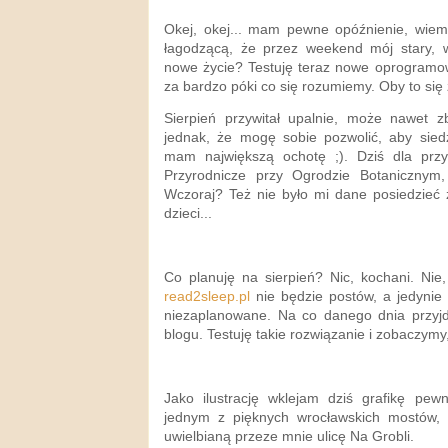
Okej, okej... mam pewne opóźnienie, wiem
łagodzącą, że przez weekend mój stary, 
nowe życie? Testuję teraz nowe oprogramow
za bardzo póki co się rozumiemy. Oby to się z
Sierpień przywitał upalnie, może nawet z
jednak, że mogę sobie pozwolić, aby sied
mam największą ochotę ;). Dziś dla prz
Przyrodnicze przy Ogrodzie Botanicznym
Wczoraj? Też nie było mi dane posiedzieć
dzieci...
Co planuję na sierpień? Nic, kochani. Nie
read2sleep.pl
nie będzie postów, a jedynie 
niezaplanowane. Na co danego dnia przyjd
blogu. Testuję takie rozwiązanie i zobaczymy
Jako ilustrację wklejam dziś grafikę pe
jednym z pięknych wrocławskich mostów,
uwielbianą przeze mnie ulicę Na Grobli.