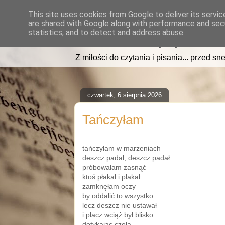
This site uses cookies from Google to deliver its servic
are shared with Google along with performance and secu
read2sleep.pl
statistics, and to detect and address abuse.
Z miłości do czytania i pisania... przed sne
czwartek, 6 sierpnia 2026
Tańczyłam
tańczyłam w marzeniach
deszcz padał, deszcz padał
próbowałam zasnąć
ktoś płakał i płakał
zamknęłam oczy
by oddalić to wszystko
lecz deszcz nie ustawał
i płacz wciąż był blisko
dotykając czoła