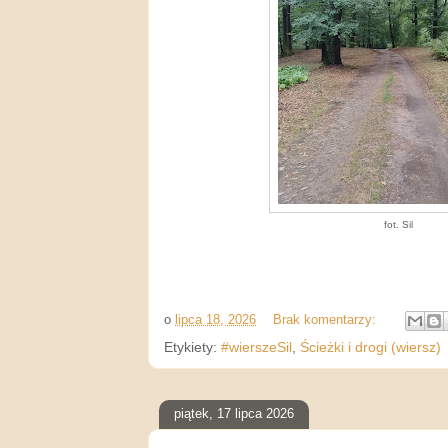
fot. Sil
o
lipca 18, 2026
Brak komentarzy:
Etykiety:
#wierszeSil
,
Ścieżki i drogi (wiersz)
piątek, 17 lipca 2026