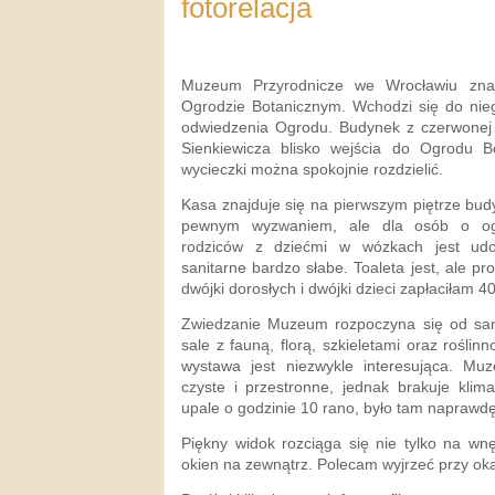
fotorelacja
Muzeum Przyrodnicze we Wrocławiu znaj
Ogrodzie Botanicznym. Wchodzi się do nie
odwiedzenia Ogrodu. Budynek z czerwonej c
Sienkiewicza blisko wejścia do Ogrodu B
wycieczki można spokojnie rozdzielić.
Kasa znajduje się na pierwszym piętrze bud
pewnym wyzwaniem, ale dla osób o ogr
rodziców z dziećmi w wózkach jest udo
sanitarne bardzo słabe. Toaleta jest, ale pro
dwójki dorosłych i dwójki dzieci zapłaciłam 40
Zwiedzanie Muzeum rozpoczyna się od sam
sale z fauną, florą, szkieletami oraz roślin
wystawa jest niezwykle interesująca. Mu
czyste i przestronne, jednak brakuje klim
upale o godzinie 10 rano, było tam naprawd
Piękny widok rozciąga się nie tylko na wn
okien na zewnątrz. Polecam wyjrzeć przy okaz