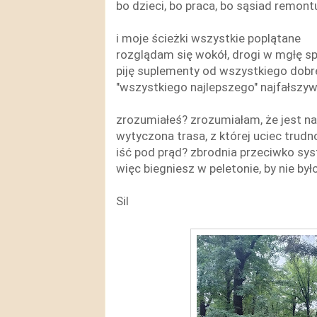
bo dzieci, bo praca, bo sąsiad remont
i moje ścieżki wszystkie poplątane
rozglądam się wokół, drogi w mgłę s
piję suplementy od wszystkiego dob
"wszystkiego najlepszego" najfałszy
zrozumiałeś? zrozumiałam, że jest n
wytyczona trasa, z której uciec trudn
iść pod prąd? zbrodnia przeciwko sy
więc biegniesz w peletonie, by nie by
Sil