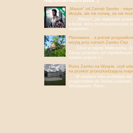
Najpopularniejsze posty :)
„Mason” od Zainab Sambo - nieprop
dłużyła, ale nie mówię, że nie moż
„Mason”, jak większość powieści
e-book, który można przeczytać za
angielskim....
Planowana... a jednak przypadkowa
wizytą przy ruinach Zamku Cisy
Choć w rejony Wałbrzycha, Za
Zdroju jeździłam od najmłodszych 
miałam pojęcia o i...
Ruiny Zamku na Wyspie, czyli uda
na przekór przeszkadzającej mapi
W zeszłym roku poddałam się i 
przyjechałam do Jelcza-Laskowic,
Wrocławiem. Pano...