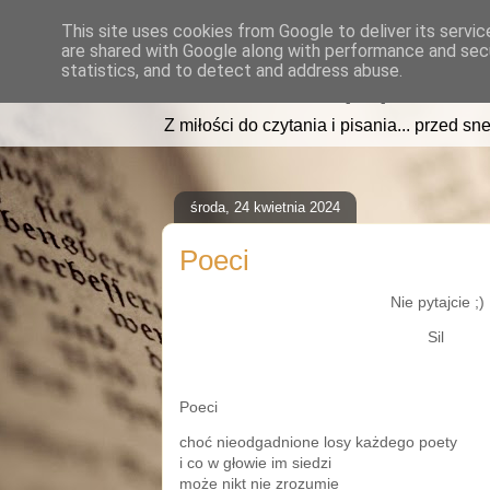
This site uses cookies from Google to deliver its servic
are shared with Google along with performance and secu
read2sleep.pl
statistics, and to detect and address abuse.
Z miłości do czytania i pisania... przed sne
środa, 24 kwietnia 2024
Poeci
Nie pytajcie ;)
Sil
Poeci
choć nieodgadnione losy każdego poety
i co w głowie im siedzi
może nikt nie zrozumie