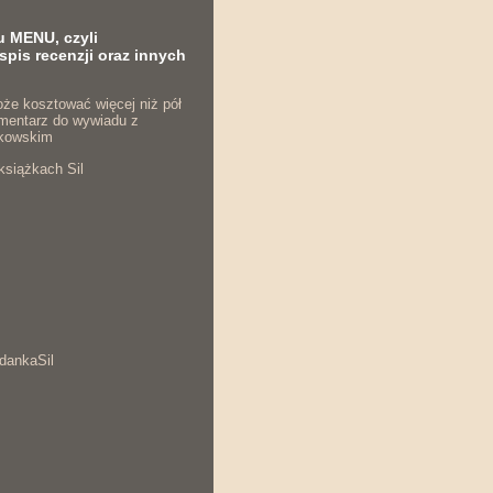
u MENU, czyli
spis recenzji oraz innych
że kosztować więcej niż pół
komentarz do wywiadu z
kowskim
książkach Sil
dankaSil