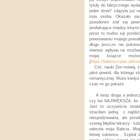
tytuły do faktycznego wyda
jeden dzień" zdążyła już n
inna osoba. Okazało się
pseudonim stał się pewn
produkująca między innymi 
przez to trudno się przebi
powstawaniu mojego pseud
długo jeszcze nie pokona 
również wpływa na możliwo
mojej książce możec
(
https://lubimyczytac.pl/ks
Cóż, nauki Zen mówią, że
jakiś powód, dla którego st
romantycznej. Może kiedyś 
czas mi go pokaże.
A teraz druga a jednoc
czy też NAJWIĘKSZA, bo mni
Jest to oczywiście strat
straciłam jedną z najbliż
niespodziewana, ale przed
szereg błędów lekarzy - ludz
odeszła moja Babcia. Mie
letniej sukience... Szpita