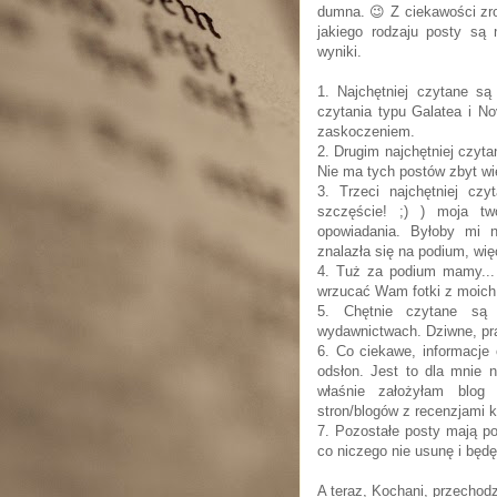
dumna. 😉 Z ciekawości zro
jakiego rodzaju posty są 
wyniki.
1. Najchętniej czytane są
czytania typu Galatea i N
zaskoczeniem.
2. Drugim najchętniej czy
Nie ma tych postów zbyt wie
3. Trzeci najchętniej cz
szczęście! ;) ) moja twó
opowiadania. Byłoby mi 
znalazła się na podium, wię
4. Tuż za podium mamy... 
wrzucać Wam fotki z moich 
5. Chętnie czytane są 
wydawnictwach. Dziwne, p
6. Co ciekawe, informacje
odsłon. Jest to dla mnie
właśnie założyłam blo
stron/blogów z recenzjami k
7. Pozostałe posty mają po
co niczego nie usunę i będ
A teraz, Kochani, przecho