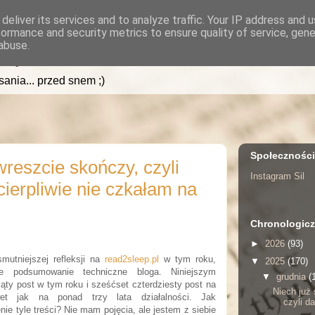
deliver its services and to analyze traffic. Your IP address and 
formance and security metrics to ensure quality of service, gen
.pl
abuse.
isania... przed snem ;)
Społecznośc
wreszcie skończy, czyli
Instagram Sil
cierpliwie nie czkałam na
Chronologicz
►
2026
(93)
mutniejszej refleksji na
read2sleep.pl
w tym roku,
▼
2025
(170)
ie podsumowanie techniczne bloga. Niniejszym
▼
grudnia
(
iąty post w tym roku i sześćset czterdziesty post na
Niech już
et jak na ponad trzy lata działalności. Jak
czyli da
ie tyle treści? Nie mam pojęcia, ale jestem z siebie