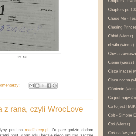
Chapters - swois
Chapters po 10
Chase Me - Tes
Chasing Princes
Chłód (wiersz)
chwila (wiersz)
Chwila zawiesze
fot. Sil
Cienie (wiersz)
Cisza inaczej (
Cisza nocna (wi
komentarzy:
Ciśnienie (wiers
Co jest najważn
Co to jest HAI
a z rana, czyli WrocLove
Colt - Simone E
Coś (wiersz)
dyny post na
read2sleep.pl
. Za parę godzin dodam
Coś na święta (
statni post w tym roku będzie nieco smutny, zacznę