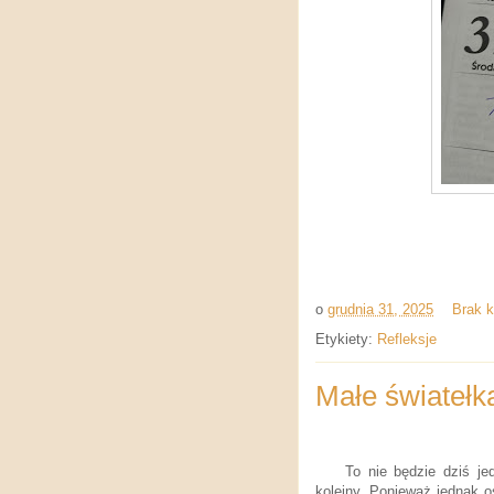
o
grudnia 31, 2025
Brak 
Etykiety:
Refleksje
Małe światełk
To nie będzie dziś je
kolejny. Ponieważ jednak o