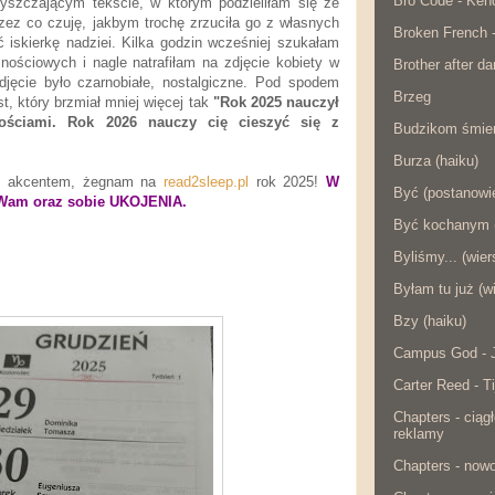
Bro Code - Ken
yszczającym tekście, w którym podzieliłam się ze
zez co czuję, jakbym trochę zrzuciła go z własnych
Broken French 
 iskierkę nadziei. Kilka godzin wcześniej szukałam
ościowych i nagle natrafiłam na zdjęcie kobiety w
Brother after da
djęcie było czarnobiałe, nostalgiczne. Pod spodem
Brzeg
st, który brzmiał mniej więcej tak
"Rok 2025 nauczył
ościami. Rok 2026 nauczy cię cieszyć się z
Budzikom śmier
Burza (haiku)
m akcentem, żegnam na
read2sleep.pl
rok 2025!
W
Być (postanowie
Wam oraz sobie UKOJENIA.
Być kochanym (
Byliśmy... (wier
Byłam tu już (w
Bzy (haiku)
Campus God - J
Carter Reed - Ti
Chapters - ciąg
reklamy
Chapters - now