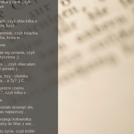
ełka z rana, czyli
ve
ach, czyli słów kilka o
i ze Szcz...
iemniak, czyli książka
ka, która w...
nie
ie wg uznania, czyli
 życzenia ;)
..., czyli obiecałam
i przepis j...
, trzy - choinka
a... a Ty? ;) C...
j próżni czemu
.", czyli kilka s...
a
ostało dziesięć dni,
as najwyższy...
mojego kołowrotka
dzę do Was z wie...
to życie, czyli krótki