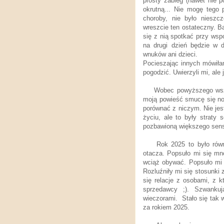
prosty zabieg (nawet nie p
okrutną... Nie mogę tego 
choroby, nie było nieszcz
wreszcie ten ostateczny. B
się z nią spotkać przy wsp
na drugi dzień będzie w 
wnuków ani dzieci.
Pocieszając innych mówiłam
pogodzić. Uwierzyli mi, ale
Wobec powyższego wszy
moją powieść smucę się noc
porównać z niczym. Nie jes
życiu, ale to były straty
pozbawioną większego sensu
Rok 2025 to było rów
otacza. Popsuło mi się mn
wciąż obywać. Popsuło mi s
Rozluźniły mi się stosunki
się relacje z osobami, z 
sprzedawcy ;). Szwankuj
wieczorami. Stało się tak w
za rokiem 2025.