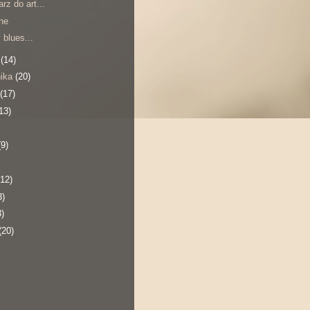
rz do art...
one
 blues...
a
(14)
nika
(20)
(17)
13)
(9)
(12)
3)
3)
(20)