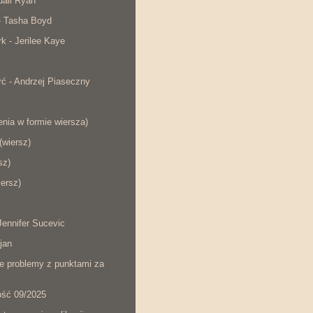
dall Ryan
- Tasha Boyd
rk - Jerilee Kaye
ć - Andrzej Piaseczny
nia w formie wiersza)
wiersz)
sz)
iersz)
ennifer Sucevic
jan
łe problemy z punktami za
ość 09/2025