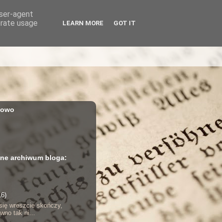
user-agent
erate usage
LEARN MORE
GOT IT
iowo
ne archiwum bloga:
16)
 się wreszcie skończy,
wno tak ni...