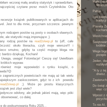
Małe świat
biłam wczoraj małą analizę statystyk i sprawdziłam,
WrocLo
najczęściej czytane przez moich Czytelników. Oto
Pełna
I po święt
 recenzje książek publikowanych w aplikacjach do
tradycj
ovel. Jest to dla mnie, przyznam szczerze. pewnym
Planeta Z
kuchars
tanym rodzajem postów są posty o osobach sławnych.
Westchnie
le, ale statystki mają imponujące ;).
ytany rodzaj postów na
read2sleep.pl
to (uff, całe
Świętowan
krótkie
rczość około literacka, czyli moje wiersze!!! i
nieco smutno, gdyby ta część mojego bloga nie
Wege bigos
c bardzo dziękuję, Kochani!
przepis 
Uwaga, uwaga! Fotorelacje! Cieszę się! Uwielbiam
Jeden, dwa
krótkich wypraw.
rozbłysł
również moje wypowiedzi o rynku książki, o
"A ty z te
rawda?😉
drwisz..
 o zagranicznych powieściach nie mają aż tak wielu
Zawieruch
 największym zaskoczeniem, gdyż to z ich powodu
g
read2sleep.pl
;). Może po prostu klasycznych
Do świąt z
siążek jest zbyt wiele?
więc cz
jedyncze odsłony, ale jednak jakieś mają, więc póki
Wprost z 
ę obserwować, co dalej.
przycho
To nie AI, 
dzę do podsumowania Roku 2025...