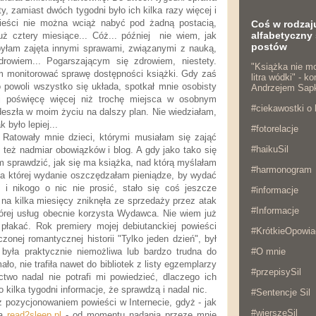
ty, zamiast dwóch tygodni było ich kilka razy więcej i
wieści nie można wciąż nabyć pod żadną postacią,
Coś w rodzaj
alfabetyczny 
uż cztery miesiące... Cóż... później nie wiem, jak
postów
byłam zajęta innymi sprawami, związanymi z nauką,
drowiem... Pogarszającym się zdrowiem, niestety.
"Książka nie mo
m monitorować sprawę dostępności książki. Gdy zaś
litra wódki" - 
 powoli wszystko się układa, spotkał mnie osobisty
Andrzejem Sap
rej poświęcę więcej niż trochę miejsca w osobnym
#ciekawostki o 
deszła w moim życiu na dalszy plan. Nie wiedziałam,
k było lepiej...
#fotorelacje
. Ratowały mnie dzieci, którymi musiałam się zająć
#haikuSil
też nadmiar obowiązków i blog. A gdy jako tako się
m sprawdzić, jak się ma książka, nad którą myślałam
#harmonogram
 na której wydanie oszczędzałam pieniądze, by wydać
i nikogo o nic nie prosić, stało się coś jeszcze
#informacje
na kilka miesięcy zniknęła ze sprzedaży przez atak
#Informacje
tórej usług obecnie korzysta Wydawca. Nie wiem już
 płakać. Rok premiery mojej debiutanckiej powieści
#KrótkieOpowia
zczonej romantycznej historii "Tylko jeden dzień", był
była praktycznie niemożliwa lub bardzo trudna do
#O mnie
ło, nie trafiła nawet do bibliotek z listy egzemplarzy
#przepisySil
wo nadal nie potrafi mi powiedzieć, dlaczego ich
o kilka tygodni informacje, że sprawdzą i nadal nic.
#Sentencje Sil
 z pozycjonowaniem powieści w Internecie, gdyż - jak
#wierszeSil
a
read2sleep.pl
- od momentu nadania przeze mnie