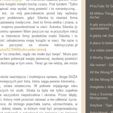
nia książki minęło trochę czasu. Pod tytułem "Tylko
#YouTube Sil Si
apisać oraz wydać inną powieść i to romantyczną...
 też, że mój pieczołowicie przed laty wybrany
69 Million Thing
Archer
ym problemem, gdyż Silentia to również firma
parawany medyczne. Jest to firma wielka i znana, a
A gdy przyszła j
ć mojemu pseudonimowi w sieci. Autorka Silentia (o
opowiadanie)
onimu opowiem Wam jeszcze raz w przyszłym roku)
A gdyby tak (ha
w Internecie firmy produktów marki Silentia i to
ść odnalezienia mojej książki w sieci. Na razie o
A place to belo
ie poczytać na stronie lubimyczytac.pl
iazka/5178469/tylko-jeden-dzien
).
A w niebie (wier
 "co straciłeś, nigdy nie miało być twoje". Może jest
A Worthy Oppon
raciłam potencjał swojej pierwszej, wydanej powieści
dostrzegę w tym sens. Teraz go nie widzę, ale może
Ale numer! - Si
All the Wrong P
ześnie ważniejsza i trudniejsza sprawa, druga DUŻA
All the Wrong R
ejszych jest lista, która sięga pewnie kilometra...
a, strata ostateczna. W połowie mijającego roku
Anegdota z dzie
szych mi osób. Strata ta była nie tylko zupełnie
Ania z Szumiąc
e wszystkim niepotrzebna i okrutna. Przez błędy,
Montgomery
i, którzy mieli przecież ratować a nie odbierać życie,
jsce, do którego pojechała sama, uśmiechnięta, w
Antybrat - Tijan
l o dobrej sławie, w którym miał być przeprowadzony
Antychłopak - 