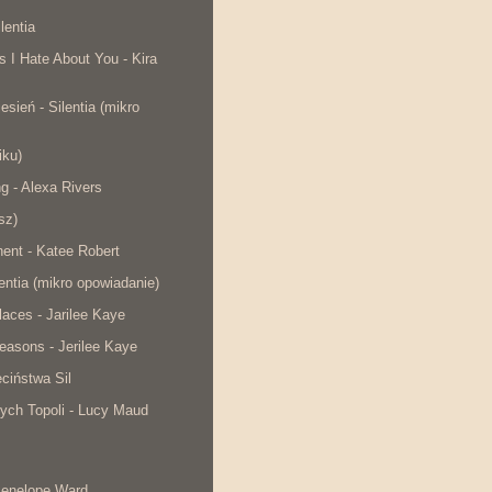
lentia
s I Hate About You - Kira
esień - Silentia (mikro
iku)
ng - Alexa Rivers
sz)
ent - Katee Robert
lentia (mikro opowiadanie)
laces - Jarilee Kaye
easons - Jerilee Kaye
ciństwa Sil
ych Topoli - Lucy Maud
Penelope Ward