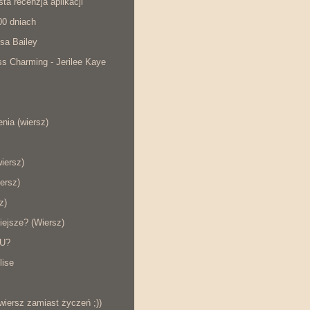
ta recenzja aplikacji
00 dniach
sa Bailey
s Charming - Jerilee Kaye
nia (wiersz)
wiersz)
ersz)
z)
iejsze? (Wiersz)
KU?
lise
wiersz zamiast życzeń ;))