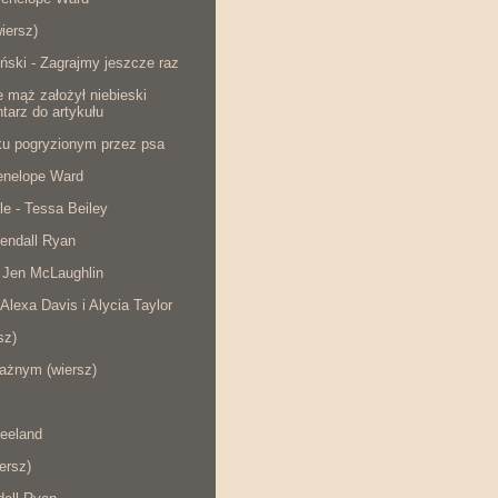
iersz)
ński - Zagrajmy jeszcze raz
e mąż założył niebieski
tarz do artykułu
cku pogryzionym przez psa
Penelope Ward
le - Tessa Beiley
endall Ryan
 Jen McLaughlin
 Alexa Davis i Alycia Taylor
sz)
ażnym (wiersz)
eeland
iersz)