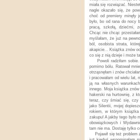
miała się rozwiązać. Nieste
nagle okazało się, że po
choć od premiery minęły j
było, bo od rana do nocy 
pracą, szkołą, dziećmi, z
Chcąc nie chcąc przestała
myślałam, że już na pewno
ból, osobista strata, któ
akapicie... Książka znów o
co się z nią dzieje i może ta
Powoli radziłam sobie
pomimo bólu. Ratował mnie 
otrząsnęłam i znów chciała
i pracowałam od wielu lat,
ją na własnych warunkach 
innego. Moja książka znów 
hakerski na hurtownię, z k
teraz, czy śmiać się, czy
jako Silentii, mojej dopies
rokiem, w którym książka 
zakupu! A jakby tego było ma
obowiązkowych i Wydawnict
tam nie ma. Dostaję tylko c
Pojawił się też problem
już kiedyś wspominałam n