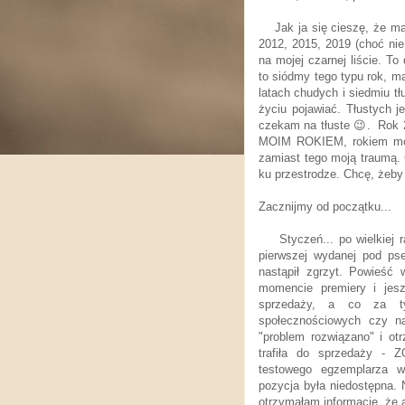
Jak ja się cieszę, że ma
2012, 2015, 2019 (choć nie 
na mojej czarnej liście. To
to siódmy tego typu rok, m
latach chudych i siedmiu tł
życiu pojawiać. Tłustych j
czekam na tłuste 😉. Rok 
MOIM ROKIEM, rokiem moje
zamiast tego moją traumą. 
ku przestrodze. Chcę, żeby 
Zacznijmy od początku...
Styczeń... po wielkiej 
pierwszej wydanej pod pse
nastąpił zgrzyt. Powieś
momencie premiery i jesz
sprzedaży, a co za t
społecznościowych czy na
"problem rozwiązano" i ot
trafiła do sprzedaży - 
testowego egzemplarza wł
pozycja była niedostępna.
otrzymałam informację, że 