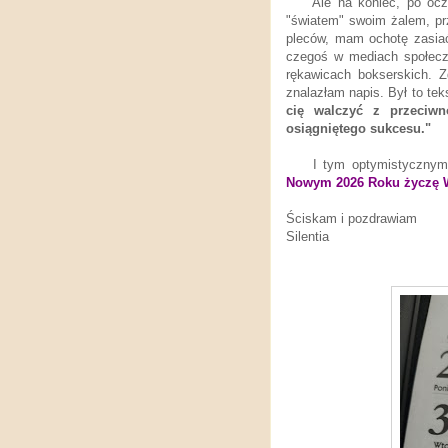
Ale na koniec, po ocz
"światem" swoim żalem, pr
pleców, mam ochotę zasiać
czegoś w mediach społeczn
rękawicach bokserskich. Z
znalazłam napis. Był to tek
cię walczyć z przeciwn
osiągniętego sukcesu."
I tym optymistyczny
Nowym 2026 Roku życzę 
Ściskam i pozdrawiam
Silentia