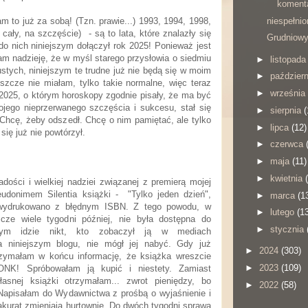
komenta
niespełni
m to już za sobą! (Tzn. prawie...) 1993, 1994, 1998,
cały, na szczęście) - są to lata, które znalazły się
Grudniowy
 do nich niniejszym dołączył rok 2025! Ponieważ jest
am nadzieję, że w myśl starego przysłowia o siedmiu
►
listopad
ustych, niniejszym te trudne już nie będą się w moim
►
paździer
eszcze nie miałam, tylko takie normalne, więc teraz
►
września
2025, o którym horoskopy zgodnie pisały, że ma być
go nieprzerwanego szczęścia i sukcesu, stał się
►
sierpnia
(
Chcę, żeby odszedł. Chcę o nim pamiętać, ale tylko
►
lipca
(12)
się już nie powtórzył.
►
czerwca
►
maja
(11)
►
kwietnia
radości i wielkiej nadziei związanej z premierą mojej
udonimem Silentia książki - "Tylko jeden dzień",
►
marca
(1
ć wydrukowano z błędnym ISBN. Z tego powodu, w
►
lutego
(1
cze wiele tygodni później, nie była dostępna do
►
stycznia
ym idzie nikt, kto zobaczył ją w mediach
 niniejszym blogu, nie mógł jej nabyć. Gdy już
►
2024
(303)
rzymałam w końcu informację, że książka wreszcie
►
2023
(109)
ZONK! Spróbowałam ją kupić i niestety. Zamiast
asnej książki otrzymałam... zwrot pieniędzy, bo
►
2022
(58)
 Napisałam do Wydawnictwa z prośbą o wyjaśnienie i
akurat zmieniają hurtownię. Do dwóch tygodni sprawa