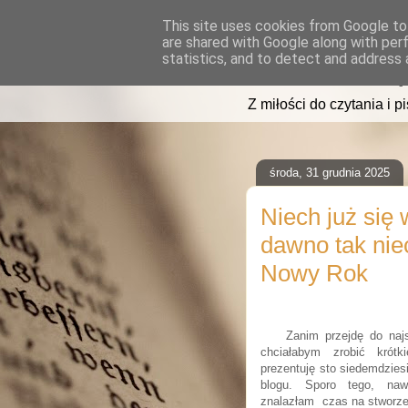
This site uses cookies from Google to 
are shared with Google along with per
read2sleep
statistics, and to detect and address 
Z miłości do czytania i p
środa, 31 grudnia 2025
Niech już się 
dawno tak nie
Nowy Rok
Zanim przejdę do najs
chciałabym zrobić krótk
prezentuję sto siedemdzies
blogu. Sporo tego, naw
znalazłam czas na stworzen