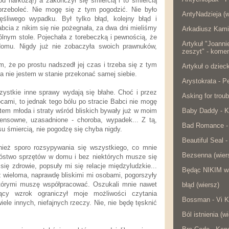
od narkozą!) a zakończył się śmiercią i to śmiercią
przeboleć. Nie mogę się z tym pogodzić. Nie było
AntyNadzieja (w
ęśliwego wypadku. Był tylko błąd, kolejny błąd i
abcia z nikim się nie pożegnała, za dwa dni mieliśmy
Arkadiusz Kami
ólnym stole. Pojechała z torebeczką i pewnością, że
Artykuł "Joanni
domu. Nigdy już nie zobaczyła swoich prawnuków,
zeszyt" - komen
, że po prostu nadszedł jej czas i trzeba się z tym
Artykuł o dzie
 ja nie jestem w stanie przekonać samej siebie.
Arystokrata - 
stkie inne sprawy wydają się błahe. Choć i przez
Asking for troub
ami, to jednak tego bólu po stracie Babci nie mogę
tem młoda i straty wśród bliskich bywały już w moim
Baby Daddy - K
 sensowne, uzasadnione - choroba, wypadek... Z tą,
Bad Romance -
 śmiercią, nie pogodzę się chyba nigdy.
Beautiful Seal -
nież sporo rozsypywania się wszystkiego, co mnie
Bezsenna (wier
óstwo sprzętów w domu i bez niektórych musze się
ię zdrowie, popsuły mi się relacje międzyludzkie...
Będąc NIKIM w
 z wieloma, naprawdę bliskimi mi osobami, pogorszyły
którymi muszę współpracować. Oszukali mnie nawet
błąd (wiersz)
ący wzrok ograniczył moje możliwości czytania
Bossman - Vi K
iele innych, niefajnych rzeczy. Nie, nie będę tęsknić
Ból istnienia (w