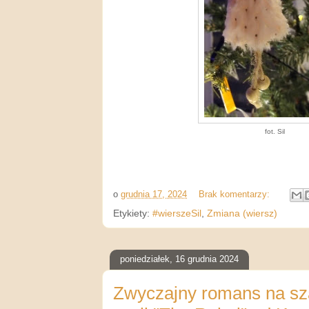
fot. Sil
o
grudnia 17, 2024
Brak komentarzy:
Etykiety:
#wierszeSil
,
Zmiana (wiersz)
poniedziałek, 16 grudnia 2024
Zwyczajny romans na sza