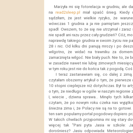
Marzyła mi się fotorelacja w grudniu, ale 
na
read2sleep.pl
miał spaść śnieg. Kiedy u
sądziłam, że jest wielkie ryzyko, że warune
wówczas 1 grudnia a ja nie pamiętam jeszcz
spadł. Owszem, to że się nie utrzymał i zaraz 
nie spadł ani razu przez cały grudzień? Cóż, m
naprawdę takiego grudnia w swoim życiu nie
28 i nic. Od kilku dni panują mrozy i po des
wilgotno, że widać na trawniku za domem 
zamarznięta wilgoć. Nie biały puch. Nie to, że b
w zasadzie nawet nie lubię zimowych miesięcy
w tym roku jest nie do końca tak z pogodą. Coś 
I teraz zastanawiam się, co dalej z zim
czytałam obszerny artykuł o tym, że pierwsz
10 stopni cieplejsze niż dotychczas. Był to ar
o tym, że niedługo w ogóle w naszym regionie z
I, wiecie , dziwna sprawa... Minęło tych kilka
czytam, że po nowym roku czeka nas wyjątk
śnieżna zima i, że Polacy nie są na to gotowi.
ten sam popularny portal pogodowy dopiero pr
W takich chwilach przypomina mi się stary do
więcej tak "Pani pyta Jasia w szkole: J
dorośniesz? Jasiu odpowiada: Meteorologie