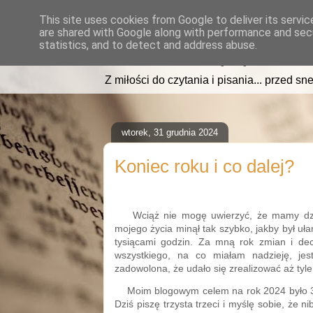
This site uses cookies from Google to deliver its servic
are shared with Google along with performance and secu
read2sleep.pl
statistics, and to detect and address abuse.
Z miłości do czytania i pisania... przed sne
wtorek, 31 grudnia 2024
Koniec roku i co dalej?
Wciąż nie mogę uwierzyć, że mamy dziś 
mojego życia minął tak szybko, jakby był u
tysiącami godzin. Za mną rok zmian i dec
wszystkiego, na co miałam nadzieję, jes
zadowolona, że udało się zrealizować aż tyle
Moim blogowym celem na rok 2024 było
Dziś piszę trzysta trzeci i myślę sobie, że ni