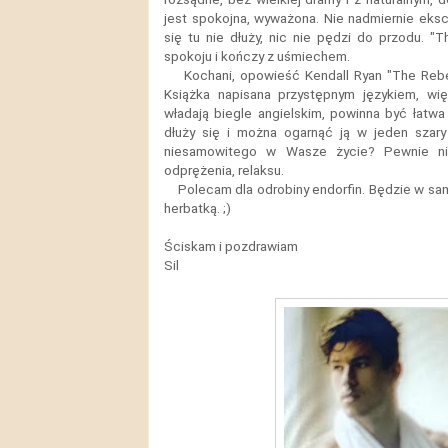
jest spokojna, wyważona. Nie nadmiernie ekscy
się tu nie dłuży, nic nie pędzi do przodu. "
spokoju i kończy z uśmiechem.
Kochani, opowieść Kendall Ryan "The Rebe
Książka napisana przystępnym językiem, wię
władają biegle angielskim, powinna być łatwa
dłuży się i można ogarnąć ją w jeden szary
niesamowitego w Wasze życie? Pewnie ni
odprężenia, relaksu.
Polecam dla odrobiny endorfin. Będzie w sa
herbatką. ;)
Ściskam i pozdrawiam
Sil