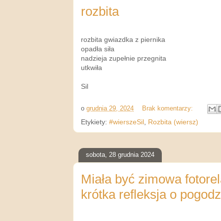
rozbita
rozbita gwiazdka z piernika
opadła siła
nadzieja zupełnie przegnita
utkwiła
Sil
o
grudnia 29, 2024
Brak komentarzy:
Etykiety:
#wierszeSil
,
Rozbita (wiersz)
sobota, 28 grudnia 2024
Miała być zimowa fotorela
krótka refleksja o pogodzi