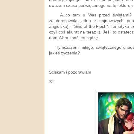
uważam czasu poświęconego na tę lekturę 
A co tam u Was przed świętami? Cz
zainteresowała jedna z najnowszych publ
angielska) - "Sins of the Flesh". Tematyka tro
czyli coś akurat na teraz ;). Jeśli to ostate
dam Wam znać, co sądzę.
Tymczasem miłego, świątecznego chaosu!
jakieś życzenia?
Ściskam i pozdrawiam
Sil