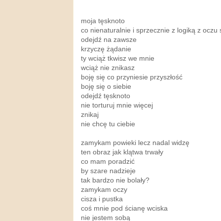
moja tęsknoto
co nienaturalnie i sprzecznie z logiką z oczu
odejdź na zawsze
krzyczę żądanie
ty wciąż tkwisz we mnie
wciąż nie znikasz
boję się co przyniesie przyszłość
boję się o siebie
odejdź tęsknoto
nie torturuj mnie więcej
znikaj
nie chcę tu ciebie
zamykam powieki lecz nadal widzę
ten obraz jak klątwa trwały
co mam poradzić
by szare nadzieje
tak bardzo nie bolały?
zamykam oczy
cisza i pustka
coś mnie pod ścianę wciska
nie jestem sobą