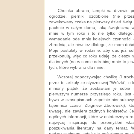
Choinka ubrana, lampki na drzewie po
ogrodzie, pierniki ozdobione (nie pr
zawekowany czeka na pierwszy dzień świąt a
pachnie w całym domu, taką świąteczną wan
mnie w tym roku i to nie tylko dlatego
wymaganie ode mnie kolejnych czynności 
zbrodnią, ale również dlatego, że mam dość
Moje postulaty w rodzinie, aby dać już so
przekonują, więc co roku udaję, że cieszy
dla innych (no w sumie odrobinę mnie to jesz
tych, które wybrano dla mnie.
Wczoraj odpoczywając chwilkę (i trochę
przez te artkuły ze styczniowej "Wróżki",
miniony piątek, że zostawiam je sobie
pierwszym numerze przyszłego roku, jest c
bywa w czasopismach zupełnie nienaukowych
tajemnica czasu" Zbigniew Zborowski), któ
uwagę, nie zawiera żadnych konkretów. Jes
ogólnych informacji, które w ostatecznym 
najwyżej inspirację do przemyśleń wł
poszukiwania literatury na dany temat. 
nadzwyczajnego, toteż nie poświęcam mu 