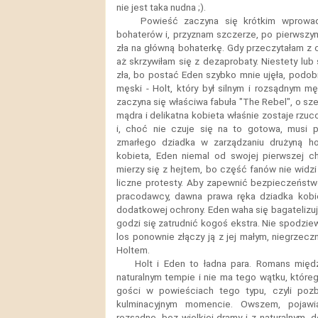
nie jest taka nudna ;).
Powieść zaczyna się krótkim wprowad
bohaterów i, przyznam szczerze, po pierwszym
zła na główną bohaterkę. Gdy przeczytałam z 
aż skrzywiłam się z dezaprobaty. Niestety lub 
zła, bo postać Eden szybko mnie ujęła, podob
męski - Holt, który był silnym i rozsądnym m
zaczyna się właściwa fabuła "The Rebel", o sześ
mądra i delikatna kobieta właśnie zostaje rzu
i, choć nie czuje się na to gotowa, musi p
zmarłego dziadka w zarządzaniu drużyną ho
kobieta, Eden niemal od swojej pierwszej chw
mierzy się z hejtem, bo część fanów nie widzi 
liczne protesty. Aby zapewnić bezpieczeńs
pracodawcy, dawna prawa ręka dziadka kobie
dodatkowej ochrony. Eden waha się bagatelizu
godzi się zatrudnić kogoś ekstra. Nie spodzie
los ponownie złączy ją z jej małym, niegrzec
Holtem.
Holt i Eden to ładna para. Romans międz
naturalnym tempie i nie ma tego wątku, którego
gości w powieściach tego typu, czyli po
kulminacyjnym momencie. Owszem, pojawia
rozsądne, bez wielkiej dramy i z naturalnym, d