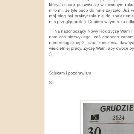
których sporo pojawiło się w minionym rok
miło mi, że tyle osób do mnie zajrzało.
Już w
mój blog był praktycznie nie do znalezieni
nim przeglądarek :). Dopiero w tym roku odkr
Na nadchodzący Nowy Rok życzę Wam i sob
nam coś niezwykłego, coś godnego zapamię
numerologicznej 9, czas kończenia dawny
wieloletniej pracy. Życzę Wam, aby owoce był
;).
Ściskam i pozdrawiam
Sil