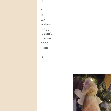
ni
n
t
ta
tak
jestem
mogę
rozumiem
pragnę
chcę
mam
Sil