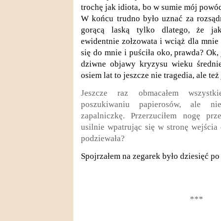
trochę jak idiota, bo w sumie mój powód
W końcu trudno
było uznać za rozsąd
gorącą laską tylko dlatego, że ja
ewidentnie zołzowata i wciąż dla mnie
się do mnie i puściła oko, prawda? Ok
dziwne objawy kryzysu wieku średn
osiem
lat to jeszcze nie tragedia, ale te
Jeszcze raz obmacałem wszystk
poszukiwaniu papierosów, ale nie
zapalniczkę. Przerzuciłem nogę pr
usilnie wpatrując się w stronę wejścia
podziewała?
Spojrzałem na zegarek
było dziesięć po
***