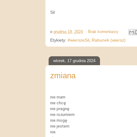
Sil
o
grudnia 19, 2024
Brak komentarzy:
Etykiety:
#wierszeSil
,
Rabunek (wiersz)
wtorek, 17 grudnia 2024
zmiana
nie mam
nie chcę
nie pragnę
nie rozumiem
nie mogę
nie jestem
nie