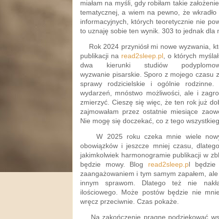
miałam na myśli, gdy robiłam takie założenie
tematycznej, a wiem na pewno, że wkradło 
informacyjnych, których teoretycznie nie p
to uznaję sobie ten wynik. 303 to jednak dla
Rok 2024 przyniósł mi nowe wyzwania, któr
publikacji na
read2sleep.pl
, o których myśl
dwa kierunki studiów podyplomo
wyzwanie
pisarskie. Sporo z mojego czasu 
sprawy rodzicielskie i ogólnie rodzinne
wydarzeń, mnóstwo możliwości, ale i zagro
zmierzyć. Cieszę się więc, że ten rok już do
zajmowałam przez ostatnie miesiące zaow
Nie mogę się doczekać, co z tego wszystkieg
W 2025 roku czeka mnie wiele nowych
obowiązków i jeszcze mniej czasu, dlateg
jakimkolwiek harmonogramie publikacji w zb
będzie mowy. Blog
read2sleep.p
l będzi
zaangażowaniem i tym samym zapałem, ale j
innym sprawom. Dlatego też nie nakł
ilościowego. Może postów będzie nie mni
wręcz przeciwnie. Czas pokaże.
Na zakończenie pragnę podziękować wsz