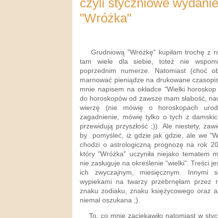
czyli styczniowe wydani
"Wróżka"
Grudniową "Wróżkę" kupiłam trochę z ro
tam wiele dla siebie, toteż nie wsp
poprzednim numerze. Natomiast (choć ob
marnować pieniądze na drukowane czasopis
mnie napisem na okładce "Wielki horoskop
do horoskopów od zawsze mam słabość, nawet
wierzę (nie mówię o horoskopach urod
zagadnienie, mówię tylko o tych z damski
przewidują przyszłość ;)). Ale niestety, za
by pomyśleć, iż gdzie jak gdzie, ale we "W
chodzi o astrologiczną prognozę na rok 20
który "Wróżka" uczyniła niejako tematem
nie zasługuje na określenie "wielki". Treści j
ich zwyczajnym, miesięcznym. Innymi 
wypiekami na twarzy przebrnęłam przez 
znaku zodiaku, znaku księżycowego oraz a
niemal oszukana ;).
To, co mnie zaciekawiło natomiast w stycz