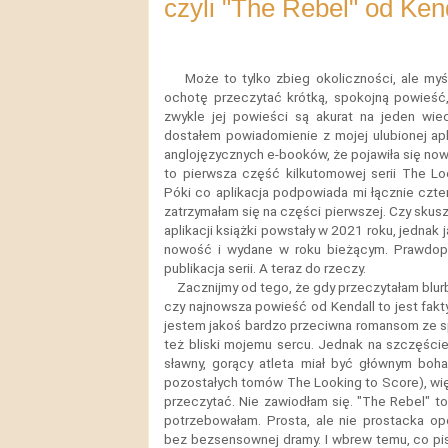
czyli "The Rebel" od Ken
Może to tylko zbieg okoliczności, ale my
ochotę przeczytać krótką, spokojną powieść
zwykle jej powieści są akurat na jeden wie
dostałem powiadomienie z mojej ulubionej apl
anglojęzycznych e-booków, że pojawiła się nowo
to pierwsza część kilkutomowej serii The Lo
Póki co aplikacja podpowiada mi łącznie cztery 
zatrzymałam się na części pierwszej. Czy skusz
aplikacji książki powstały w 2021 roku, jednak
nowość i wydane w roku bieżącym. Prawdopo
publikacja serii.
A teraz do rzeczy.
Zacznijmy od tego, że gdy przeczytałam blur
czy najnowsza powieść od Kendall to jest fakt
jestem jakoś bardzo przeciwna romansom ze spo
też bliski mojemu sercu. Jednak na szczęście
sławny, gorący atleta miał być głównym boh
pozostałych tomów The Looking to Score), wi
przeczytać. Nie zawiodłam się. "The Rebel" t
potrzebowałam. Prosta, ale nie prostacka opo
bez bezsensownej dramy. I wbrew temu, co piszą