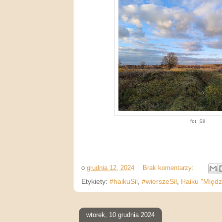
fot. Sil
o
grudnia 12, 2024
Brak komentarzy:
Etykiety:
#haikuSil
,
#wierszeSil
,
Haiku "Międz
wtorek, 10 grudnia 2024