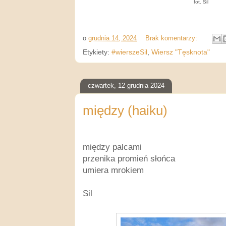
fot. Sil
o
grudnia 14, 2024
Brak komentarzy:
Etykiety:
#wierszeSil
,
Wiersz "Tęsknota"
czwartek, 12 grudnia 2024
między (haiku)
między palcami
przenika promień słońca
umiera mrokiem
Sil