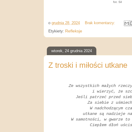
fot. Sil
o
grudnia 28, 2024
Brak komentarzy:
Etykiety:
Refleksje
wtorek, 24 grudnia 2024
Z troski i miłości utkane
Ze wszystkich małych rzecz
i wierzyć, że sz
Jeśli patrzeć przed sie
Za siebie z uśmiec
W nadchodzącym cz
utkane są nadzieje n
W samotności, w gwarze to
Ciepłem dłoń uści