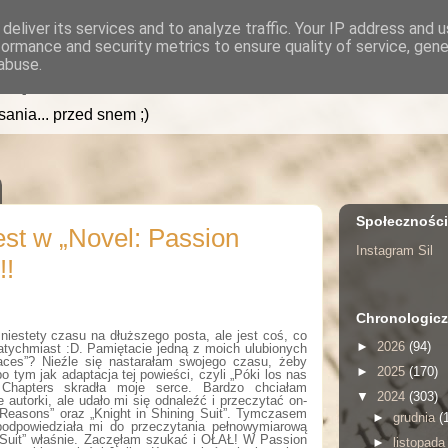
deliver its services and to analyze traffic. Your IP address and 
formance and security metrics to ensure quality of service, gen
.pl
abuse.
isania... przed snem ;)
Społecznośc
est w „Novel: Passion
Instagram Sil
!!
Chronologicz
iestety czasu na dłuższego posta, ale jest coś, co
►
2026
(94)
tychmiast :D. Pamiętacie jedną z moich ulubionych
aces”? Nieźle się nastarałam swojego czasu, żeby
►
2025
(170)
o tym jak adaptacja tej powieści, czyli „Póki los nas
i Chapters skradła moje serce. Bardzo chciałam
▼
2024
(303)
 autorki, ale udało mi się odnaleźć i przeczytać on-
g Reasons” oraz „Knight in Shining Suit”. Tymczasem
►
grudnia
(
 podpowiedziała mi do przeczytania pełnowymiarową
g Suit” właśnie. Zaczęłam szukać i OŁAŁ! W Passion
►
listopad