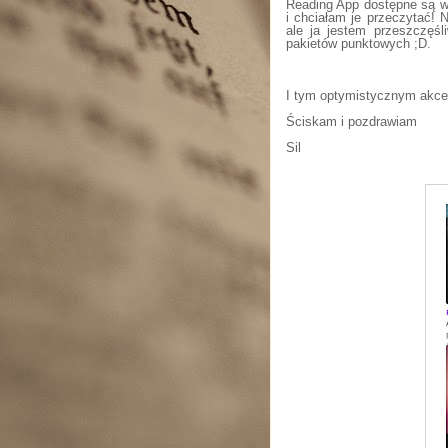
Reading App dostępne są ws
i chciałam je przeczytać! N
ale ja jestem przeszczęś
pakietów punktowych ;D.
I tym optymistycznym ak
Ściskam i pozdrawiam
Sil