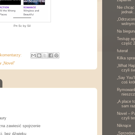
Nie chcąc
jednak…
„Odrzucon
wolnym 
Prt Sc by Sil
Na biegun
Testuję ap
część 2
futerał
 komentarzy:
Kilka spr
w „Novel"
„What Hap
czyli ś
„Say You’l
coś kró
Rymowanka
nieszcz
„A place t
sam raz
Novel – P
aury
czyli te
Niknące
na zawiesić spojrzenie
„Sprzedana
ci, bez dźwięku