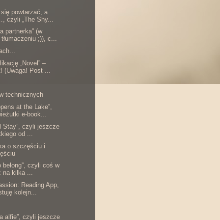
 się powtarzać, a
, czyli „The Shy...
a partnerka” (w
tłumaczeniu ;)), c...
ach...
likację „Novel” –
! (Uwaga! Post ...
aw technicznych
pens at the Lake”,
wieżutki e-book...
l Stay”, czyli jeszcze
tkiego od ...
 o szczęściu i
ęściu
o belong”, czyli coś w
 na kilka ...
assion: Reading App,
stuję kolejn...
 alfie”, czyli jeszcze