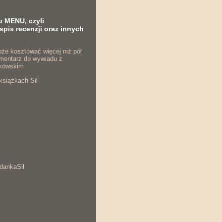
u MENU, czyli
spis recenzji oraz innych
że kosztować więcej niż pół
komentarz do wywiadu z
kowskim
książkach Sil
dankaSil