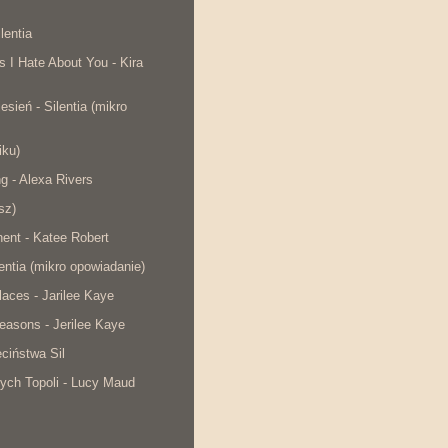
lentia
s I Hate About You - Kira
esień - Silentia (mikro
iku)
ng - Alexa Rivers
sz)
ent - Katee Robert
lentia (mikro opowiadanie)
laces - Jarilee Kaye
easons - Jerilee Kaye
ciństwa Sil
ych Topoli - Lucy Maud