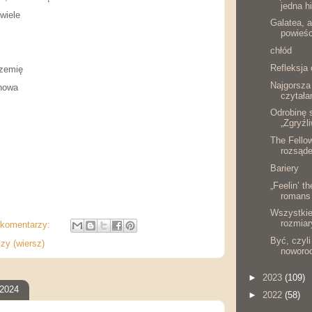
jedna hi
wiele
Galatea, a
powieśc
chłód
Refleksja 
rzemię
Najgorsza
 nowa
czytał
Odrobinę 
„Zgryźl
The Fello
rozsąde
Bariery
„Feelin’ t
romans 
Wszystkie
rozmiary
 komentarzy:
Być, czyl
zy (wiersz)
noworo
►
2023
(109)
 2024
►
2022
(58)