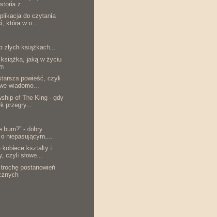
storia z ...
plikacja do czytania
i, która w o...
o złych książkach...
 książka, jaką w życiu
am
starsza powieść, czyli
iwe wiadomo...
wship of The King - gdy
k przegry...
he burn?” - dobry
o niepasującym,...
 kobiece kształty i
, czyli słowe...
i trochę postanowień
cznych