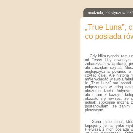
niedziela, 28 stycznia 20
„True Luna”, cz
co posiada ró
Gdy kilka tygodni temu z
od Tessy Lilly otworzyła
zobaczyłam w aplikacji, j
ale zaczęłam czytać. Musz
anglojęzyczna powieść o 
czytać dalej. Ale historia
mnie wciągać w swoją fabułę
iż „True Luna” ma ponad t
połączonych w jedną cało
obszerne dzieła. Jedynym
ale i tam z każdym kole
okazało się również, że c
jednak spokojnie można z
postanowiłam, że zanim 
pierwszym.
Seria „True Luna”, któ
kupujemy je na rynku wyda
Pierwsza z nich posiada w