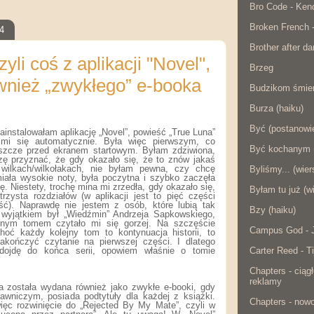
Bro Code - Ken
Broken French 
24
Brother after da
yli coś z aplikacji "Novel",
Brzeg
wnież „zwykłego” e-booka
Budzikom śmier
Burza (haiku)
Być (postanowie
ainstalowałam aplikację „Novel”, powieść „True Luna”
 mi się automatycznie. Była więc pierwszym, co
Być kochanym (
eszcze przed ekranem startowym. Byłam zdziwiona,
ę przyznać, że gdy okazało się, że to znów jakaś
wilkach/wilkołakach, nie byłam pewna, czy chcę
Byliśmy... (wier
 miała wysokie noty, była poczytna i szybko zaczęła
. Niestety, trochę mina mi zrzedła, gdy okazało się,
Byłam tu już (w
rzysta rozdziałów (w aplikacji jest to pięć części
ść). Naprawdę nie jestem z osób, które lubią tak
Bzy (haiku)
 wyjątkiem był „Wiedźmin” Andrzeja Sapkowskiego,
jnym tomem czytało mi się gorzej. Na szczęście
Campus God - J
hoć każdy kolejny tom to kontynuacja historii, to
akończyć czytanie na pierwszej części. I dlatego
Carter Reed - Ti
dojdę do końca serii, opowiem właśnie o tomie
Chapters - ciąg
reklamy
ra została wydana również jako zwykłe e-booki, gdy
wniczym, posiada podtytuły dla każdej z książki.
Chapters - now
ięc rozwinięcie do „Rejected By My Mate”, czyli w