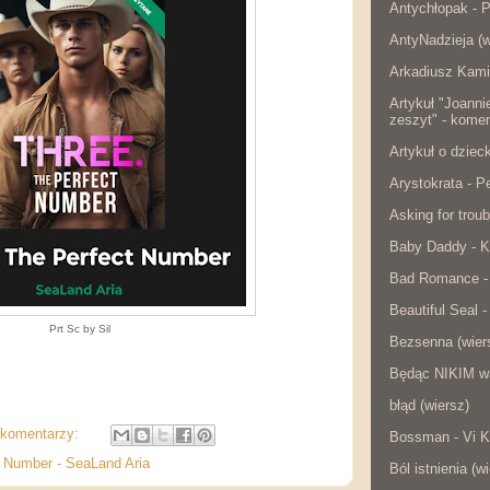
Antychłopak - 
AntyNadzieja (w
Arkadiusz Kami
Artykuł "Joanni
zeszyt" - komen
Artykuł o dzie
Arystokrata - 
Asking for troub
Baby Daddy - K
Bad Romance -
Beautiful Seal -
Prt Sc by Sil
Bezsenna (wier
Będąc NIKIM w
błąd (wiersz)
 komentarzy:
Bossman - Vi K
 Number - SeaLand Aria
Ból istnienia (w