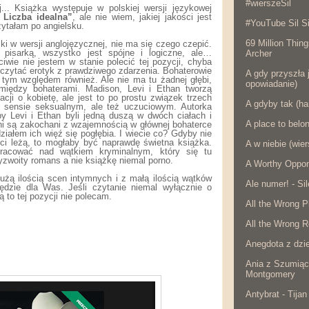
#wierszeSil
... Książka występuje w polskiej wersji językowej
. Liczba idealna”
, ale nie wiem, jakiej jakości jest
#YouTube Sil Si
zytałam po angielsku.
69 Million Thing
rski w wersji anglojęzycznej, nie ma się czego czepić.
ą pisarką, wszystko jest spójne i logiczne, ale…
Archer
ciwie nie jestem w stanie polecić tej pozycji, chyba
eczytać erotyk z prawdziwego zdarzenia. Bohaterowie
A gdy przyszła j
d tym względem również. Ale nie ma tu żadnej głębi,
opowiadanie)
iędzy bohaterami. Madison, Levi i Ethan tworzą
acji o kobietę, ale jest to po prostu związek trzech
A gdyby tak (ha
w sensie seksualnym, ale też uczuciowym. Autorka
by Levi i Ethan byli jedną duszą w dwóch ciałach i
A place to belo
ni są zakochani z wzajemnością w głównej bohaterce
iałem ich więź się pogłębia. I wiecie co? Gdyby nie
ści leżą, to mogłaby być naprawdę świetna książka.
A w niebie (wier
pracować nad wątkiem kryminalnym, który się tu
zyzwoity romans a nie książkę niemal porno.
A Worthy Oppon
 dużą ilością scen intymnych i z małą ilością wątków
Ale numer! - Si
ędzie dla Was. Jeśli czytanie niemal wyłącznie o
 to tej pozycji nie polecam.
All the Wrong P
All the Wrong R
Anegdota z dzie
Ania z Szumiąc
Montgomery
Antybrat - Tijan