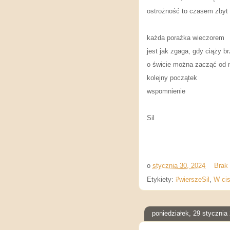
ostrożność to czasem zbyt 
każda porażka wieczorem
jest jak zgaga, gdy ciąży b
o świcie można zacząć od
kolejny początek
wspomnienie
Sil
o
stycznia 30, 2024
Brak
Etykiety:
#wierszeSil
,
W cis
poniedziałek, 29 stycznia