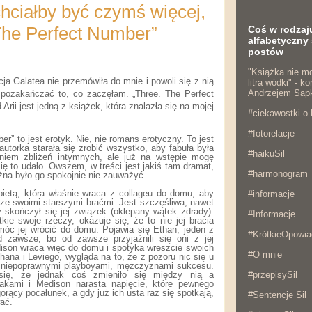
chciałby być czymś więcej,
 The Perfect Number”
Coś w rodzaj
alfabetyczny 
postów
"Książka nie mo
ja Galatea nie przemówiła do mnie i powoli się z nią
litra wódki" - 
Andrzejem Sap
m pozakańczać to, co zaczęłam. „Three. The Perfect
rii jest jedną z książek, która znalazła się na mojej
#ciekawostki o 
#fotorelacje
r” to jest erotyk. Nie, nie romans erotyczny. To jest
autorka starała się zrobić wszystko, aby fabuła była
#haikuSil
niem zbliżeń intymnych, ale już na wstępie mogę
ię to udało. Owszem, w treści jest jakiś tam dramat,
#harmonogram
ożna było go spokojnie nie zauważyć…
ietą, która właśnie wraca z collageu do domu, aby
#informacje
ze swoimi starszymi braćmi. Jest szczęśliwa, nawet
 skończył się jej związek (oklepany wątek zdrady).
#Informacje
ie swoje rzeczy, okazuje się, że to nie jej bracia
móc jej wrócić do domu. Pojawia się Ethan, jeden z
#KrótkieOpowia
d zawsze, bo od zawsze przyjaźnili się oni z jej
ison wraca więc do domu i spotyka wreszcie swoich
#O mnie
thana i Leviego, wygląda na to, że z pozoru nic się u
są niepoprawnymi playboyami, mężczyznami sukcesu.
się, że jednak coś zmieniło się między nią a
#przepisySil
niakami i Medison narasta napięcie, które pewnego
orący pocałunek, a gdy już ich usta raz się spotkają,
#Sentencje Sil
ać.