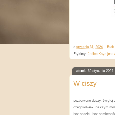
o
stycznia 31, 2024
Brak
Etykiety:
Jerilee Kaye jest 
wtorek, 30 stycznia 2024
W ciszy
pozbawione duszy, świętej 
czegokolwiek, na czym moż
bez nadziei, bez namiętnoś