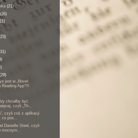
nika
(21)
(26)
21)
(23)
(31)
8)
4)
(29)
ye jest w „Novel:
 Reading App”!!!
óry chciałby być
ięcej, czyli „Th...
”, czyli coś z aplikacji
, co pos...
od Danielle Steel, czyli
o mocnym...