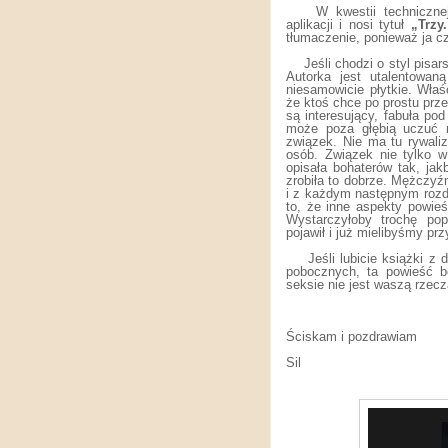
W kwestii technicznej
aplikacji i nosi tytuł
„Trzy
tłumaczenie, ponieważ ja c
Jeśli chodzi o styl pisa
Autorka jest utalentowan
niesamowicie płytkie. Właś
że ktoś chce po prostu prz
są interesujący, fabuła po
może poza głębią uczuć m
związek. Nie ma tu rywaliz
osób. Związek nie tylko 
opisała bohaterów tak, jak
zrobiła to dobrze. Mężczyź
i z każdym następnym rozdz
to, że inne aspekty powie
Wystarczyłoby trochę po
pojawił i już mielibyśmy pr
Jeśli lubicie książki z
pobocznych, ta powieść b
seksie nie jest waszą rzeczą
Ściskam i pozdrawiam
Sil