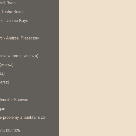
dall Ryan
- Tasha Boyd
rk - Jerilee Kaye
ć - Andrzej Piaseczny
nia w formie wiersza)
wiersz)
sz)
iersz)
ennifer Sucevic
jan
łe problemy z punktami za
ość 09/2025