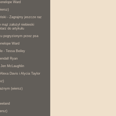
Penelope Ward
iersz)
ński - Zagrajmy jeszcze raz
e mąż założył niebieski
tarz do artykułu
cku pogryzionym przez psa
Penelope Ward
le - Tessa Beiley
endall Ryan
 Jen McLaughlin
 Alexa Davis i Alycia Taylor
sz)
ażnym (wiersz)
eeland
iersz)