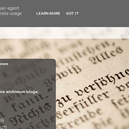
user-agent
erate usage
LEARN MORE
GOT IT
iowo
ne archiwum bloga:
15)
a
(27)