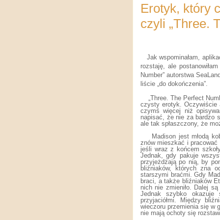
Erotyk, który 
czyli „Three.
Jak wspominałam, aplikac
rozstaję, ale postanowiła
Number” autorstwa SeaLand A
liście „do dokończenia”.
„Three. The Perfect Numbe
czysty erotyk. Oczywiście 
czymś więcej niż opisywa
napisać, że nie za bardzo s
ale tak spłaszczony, że m
Madison jest młodą kob
znów mieszkać i pracować 
jeśli wraz z końcem szkoły
Jednak, gdy pakuje wszystk
przyjeżdżają po nią, by po
bliźniaków, których zna o
starszymi braćmi. Gdy Mad
braci, a także bliźniaków E
nich nie zmieniło. Dalej 
Jednak szybko okazuje 
przyjaciółmi. Między bliź
wieczoru przemienia się w g
nie mają ochoty się rozstaw