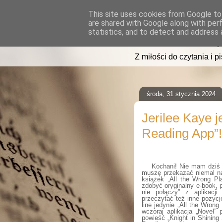
This site uses cookies from Google to 
are shared with Google along with per
read2sleep
statistics, and to detect and address 
Z miłości do czytania i p
środa, 31 stycznia 2024
Jerilee Kaye j
Reading App”!
Kochani! Nie mam dziś n
muszę przekazać niemal na
książek „All the Wrong Pl
zdobyć oryginalny e-book, p
nie połączy” z aplikacj
przeczytać też inne pozycje
line jedynie „All the Wron
wczoraj aplikacja „Novel”
powieść „Knight in Shinin