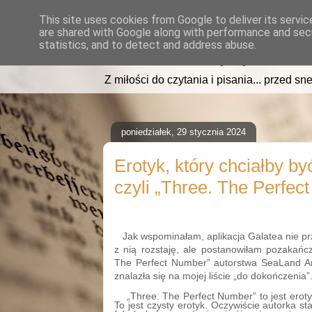
This site uses cookies from Google to deliver its servic
are shared with Google along with performance and secu
read2sleep.pl
statistics, and to detect and address abuse.
Z miłości do czytania i pisania... przed sne
poniedziałek, 29 stycznia 2024
Erotyk, który chciałby b
czyli „Three. The Perfec
Jak wspominałam, aplikacja Galatea nie pr
z nią rozstaję, ale postanowiłam pozakańc
The Perfect Number” autorstwa SeaLand Arii
znalazła się na mojej liście „do dokończenia”
„Three. The Perfect Number” to jest eroty
To jest czysty erotyk. Oczywiście autorka st