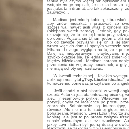
fabuła była czymś więcej niż opisywaniem z
wstępie mogę napisać, że nie za bardzo si
jest jakiś tam dramat, ale tak spłaszczony, 
zauważyć…
Madison jest młodą kobietą, która właśn
aby znów mieszkać i pracować ze swoi
szczęśliwa, nawet jeśli wraz z końcem szk
(oklepany wątek zdrady). Jednak, gdy pak
okazuje się, że to nie jej bracia przyjeżdża
do domu. Pojawia się Ethan, jeden z bliźni
bo od zawsze przyjaźnili się oni z jej st
wraca więc do domu i spotyka wreszcie swoi
Ethana i Leviego, wygląda na to, że z pozoru
Dalej są niepoprawnymi playboyami, mę
szybko okazuje się, że jednak coś zmieniło s
Między bliźniakami i Medison narasta napi
przemienia się w gorący pocałunek, a gdy j
nie mają ochoty się rozstawać.
W kwestii technicznej... Książka występuj
aplikacji i nosi tytuł
„Trzy. Liczba idealna”
, 
tłumaczenie, ponieważ ja czytałam po angiel
Jeśli chodzi o styl pisarski w wersji an
czepić. Autorka jest utalentowaną pisarką, ws
ale… niesamowicie płytkie. Właściwie nie 
pozycji, chyba że ktoś chce po prostu prz
zdarzenia. Bohaterowie są interesujący
również. Ale nie ma tu żadnej głębi, mo
bohaterami. Madison, Levi i Ethan tworzą zwi
kobietę, ale jest to po prostu związek trz
sensie seksualnym, ale też uczuciowym. Au
jakby Levi i Ethan byli jedną duszą w dwóch
Mężczyźni są zakochani z wzajemnością w g