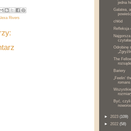
jedna hi
Galatea, a
powieśc
Alexa Rivers
chłód
Refleksja 
rzy:
Najgorsza
czytał
ntarz
Odrobinę 
„Zgryźl
The Fello
rozsąde
Bariery
„Feelin’ t
romans 
Wszystkie
rozmiary
Być, czyl
noworo
►
2023
(109)
►
2022
(58)