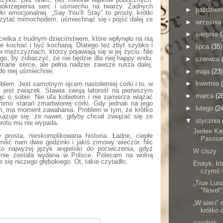
 pokrzepienia serc i uśmiechu na twarzy. Żadnych
►
paździer
ki emocjonalnej. „Say You’ll Stay” to prosty, krótki
zytać mimochodem, uśmiechnąć się i pójść dalej ze
►
września
►
sierpnia
(
ielka z trudnym dzieciństwem, które wpłynęło na nią
ce kochać i być kochaną. Dlatego też zbyt szybko i
►
lipca
(35)
 mężczyznach, którzy pojawiają się w jej życiu. Nie
ugo, by zobaczyć, że nie będzie dla niej happy endu,
►
czerwca
mane serce, ale pełna nadziei zawsze rusza dalej.
do niej uśmiechnie.
►
maja
(23)
►
kwietnia
lem. Jest samotnym ojcem nastoletniej córki i to, w
 jest związek. Stawia swoją latorośl na pierwszym
►
marca
(2
ąc o sobie. Nie ufa kobietom i nie zamierza wiązać
mimo starań zmartwionej córki. Gdy jednak na jego
►
lutego
(2
ah, ma moment zawahania. Problem w tym, że krótko
okazuje się, że nawet, gdyby chciał związać się ze
▼
stycznia
protu mu nie wypada.
Jerilee Ka
 prosta, nieskomplikowana historia. Ładne, ciepłe
Passion
ilić nam dwie godzinki i jakiś zimowy wieczór. Nic
Co najwyżej język angielski do poćwiczenia, gdyż
W ciszy
 nie została wydana w Polsce. Polecam na wolną
e się niczego głębokiego. Ot, takie czytadło.
Erotyk, kt
czymś w
„True Luna
"Novel"
„W sieci” 
krótko 
zapalnik