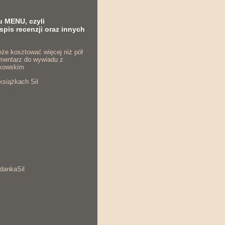
u MENU, czyli
spis recenzji oraz innych
że kosztować więcej niż pół
komentarz do wywiadu z
kowskim
książkach Sil
dankaSil