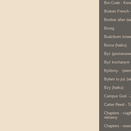
Bro Code - Ken
Broken French 
Brother after da
Brzeg
Budzikom śmier
Burza (haiku)
Być (postanowie
Być kochanym (
Byliśmy... (wier
Byłam tu już (w
Bzy (haiku)
Campus God - J
Carter Reed - Ti
Chapters - ciąg
reklamy
Chapters - now