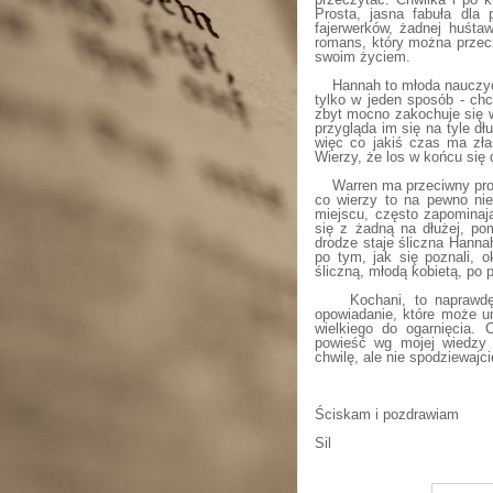
Prosta, jasna fabuła dla
fajerwerków, żadnej huśtaw
romans, który można przec
swoim życiem.
Hannah to młoda nauczyc
tylko w jeden sposób - ch
zbyt mocno zakochuje się w
przygląda im się na tyle dł
więc co jakiś czas ma zła
Wierzy, że los w końcu się 
Warren ma przeciwny prob
co wierzy to na pewno nie
miejscu, często zapominaj
się z żadną na dłużej, po
drodze staje śliczna Hann
po tym, jak się poznali, 
śliczną, młodą kobietą, po 
Kochani, to naprawdę
opowiadanie, które może um
wielkiego do ogarnięcia. 
powieść wg mojej wiedzy
chwilę, ale nie spodziewajci
Ściskam i pozdrawiam
Sil