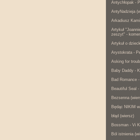
Antychłopak - 
AntyNadzieja (w
Arkadiusz Kami
Artykuł "Joanni
zeszyt" - komen
Artykuł o dzie
Arystokrata - 
Asking for troub
Baby Daddy - K
Bad Romance -
Beautiful Seal -
Bezsenna (wier
Będąc NIKIM w
błąd (wiersz)
Bossman - Vi K
Ból istnienia (w