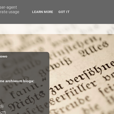
user-agent
erate usage
LEARN MORE
GOT IT
iowo
ne archiwum bloga:
15)
a
(27)