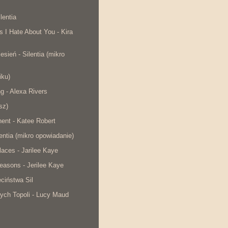
lentia
s I Hate About You - Kira
esień - Silentia (mikro
iku)
ng - Alexa Rivers
sz)
ent - Katee Robert
lentia (mikro opowiadanie)
laces - Jarilee Kaye
easons - Jerilee Kaye
ciństwa Sil
ych Topoli - Lucy Maud