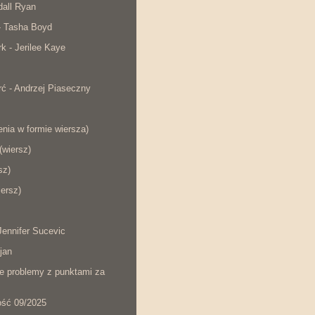
dall Ryan
- Tasha Boyd
rk - Jerilee Kaye
ć - Andrzej Piaseczny
nia w formie wiersza)
wiersz)
sz)
iersz)
ennifer Sucevic
jan
łe problemy z punktami za
ość 09/2025