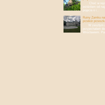
Choć w rejony
jeździłam od na
pojęcia o i...
Ruiny Zamku na 
przekór przeszk
W zeszłym roku
przyjechałam do
Wrocławiem. Pan