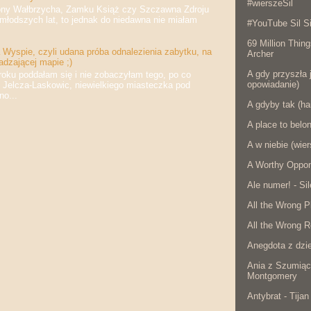
#wierszeSil
 Wałbrzycha, Zamku Książ czy Szczawna Zdroju
jmłodszych lat, to jednak do niedawna nie miałam
#YouTube Sil Si
69 Million Thing
Wyspie, czyli udana próba odnalezienia zabytku, na
Archer
adzającej mapie ;)
A gdy przyszła j
 poddałam się i nie zobaczyłam tego, po co
opowiadanie)
 Jelcza-Laskowic, niewielkiego miasteczka pod
o...
A gdyby tak (ha
A place to belo
A w niebie (wier
A Worthy Oppon
Ale numer! - Si
All the Wrong P
All the Wrong R
Anegdota z dzie
Ania z Szumiąc
Montgomery
Antybrat - Tijan