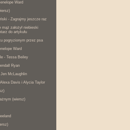
Penelope Ward
iersz)
ński - Zagrajmy jeszcze raz
e mąż założył niebieski
tarz do artykułu
cku pogryzionym przez psa
Penelope Ward
le - Tessa Beiley
endall Ryan
 Jen McLaughlin
 Alexa Davis i Alycia Taylor
sz)
ażnym (wiersz)
eeland
iersz)