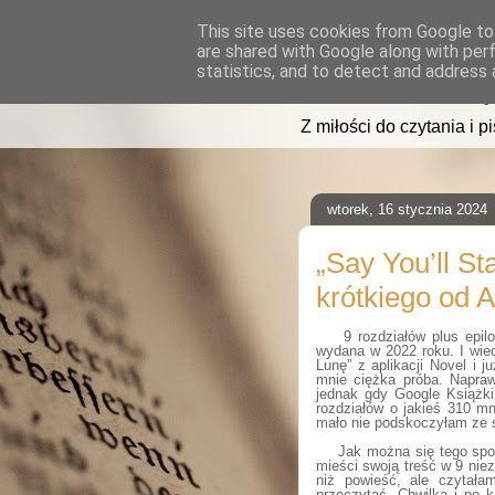
This site uses cookies from Google to 
are shared with Google along with per
read2sleep
statistics, and to detect and address 
Z miłości do czytania i p
wtorek, 16 stycznia 2024
„Say You’ll St
krótkiego od A
9 rozdziałów plus epil
wydana w 2022 roku. I wie
Lunę” z aplikacji Novel i 
mnie ciężka próba. Napraw
jednak gdy Google Książki
rozdziałów o jakieś 310 m
mało nie podskoczyłam ze 
Jak można się tego spod
mieści swoją treść w 9 niez
niż powieść, ale czytała
przeczytać. Chwilka i po 