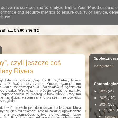
deliver its services and to analyze traffic. Your IP address and 
formance and security metrics to ensure quality of service, gen
.pl
abuse.
isania... przed snem ;)
Społecznośc
ay”, czyli jeszcze coś
Instagram Sil
lexy Rivers
og! Tyle ma powieść „Say You’ll Stay” Alexy Rivers
Chronologicz
cie co? Uważam to za zaletę. Próbuję ogarnąć „True
już widzę, że tamtejsze 319 rozdziałów to będzie dla
dę ciężka. Wzdycham i próbuję czytać to na raty,
►
2026
(94)
 zaproponowało mi niedrogi e-book Alexy, który ma
niej niż druga, wspomniana tu przeze mnie powieść,
►
2025
(170)
szczęścia.
▼
2024
(303)
ziewać, niewiele jest do napisania o książce, która
►
grudnia
(
byt długich rozdziałach. Jest to bardziej opowiadanie
m je z przyjemnością. Łatwo się wciągnąć, łatwo
►
listopad
krzyku. Bez dram, bez miliona wątków pobocznych.