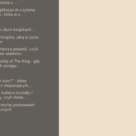
storia z ...
plikacja do czytania
i, która w o...
o złych książkach...
 książka, jaką w życiu
am
starsza powieść, czyli
iwe wiadomo...
wship of The King - gdy
k przegry...
he burn?” - dobry
o niepasującym,...
 kobiece kształty i
, czyli słowe...
i trochę postanowień
cznych