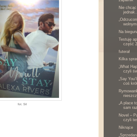
Nie chcąc
jednak…
„Odrzucon
wolnym 
Na biegun
Testuję ap
część 2
futerał
Kilka spr
„What Hap
czyli ś
„Say You’l
coś kró
Rymowanka
nieszcz
„A place t
fot. Sil
sam raz
Novel – P
czyli te
Niknące
„Sprzedana