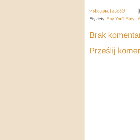
o
stycznia 16, 2024
Etykiety:
Say You'll Stay - 
Brak komenta
Prześlij kome