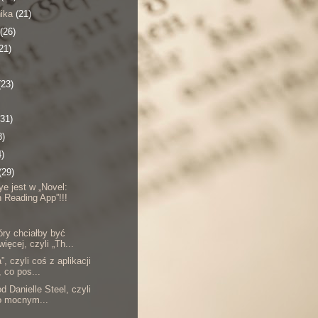
nika
(21)
(26)
21)
(23)
(31)
8)
4)
(29)
ye jest w „Novel:
 Reading App”!!!
óry chciałby być
ięcej, czyli „Th...
”, czyli coś z aplikacji
, co pos...
od Danielle Steel, czyli
o mocnym...