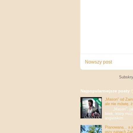
Nowszy post
Subskry
Najpopularniejsze posty :
„Mason” od Zaina
ale nie mówię, 
„Mason”, jak w
book, który moż
angielskim....
Planowana... a 
przy ruinach Za