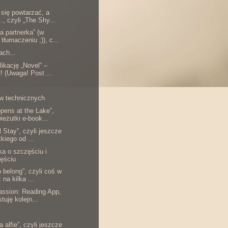
 się powtarzać, a
, czyli „The Shy...
a partnerka” (w
tłumaczeniu ;)), c...
ach...
likację „Novel” –
! (Uwaga! Post ...
aw technicznych
pens at the Lake”,
wieżutki e-book...
l Stay”, czyli jeszcze
tkiego od ...
 o szczęściu i
ęściu
o belong”, czyli coś w
 na kilka ...
assion: Reading App,
stuję kolejn...
 alfie”, czyli jeszcze