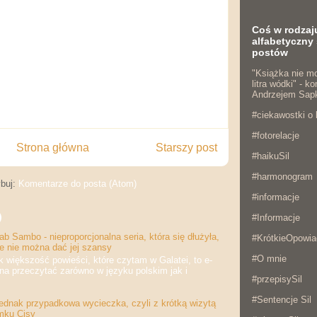
Coś w rodzaj
alfabetyczny 
postów
"Książka nie mo
litra wódki" - 
Andrzejem Sap
#ciekawostki o 
#fotorelacje
Strona główna
Starszy post
#haikuSil
#harmonogram
buj:
Komentarze do posta (Atom)
#informacje
)
#Informacje
b Sambo - nieproporcjonalna seria, która się dłużyła,
#KrótkieOpowia
że nie można dać jej szansy
#O mnie
iększość powieści, które czytam w Galatei, to e-
na przeczytać zarówno w języku polskim jak i
#przepisySil
#Sentencje Sil
jednak przypadkowa wycieczka, czyli z krótką wizytą
mku Cisy