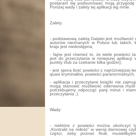
postaram się podsumować moją przygodę z
Poniżej wady i zalety tej aplikacji wg mnie.
Zalety:
- podstawową zaletą Galatei jest możliwość c
autorów nieznanych w Polsce lub takich,
kraju jest niedostępna;
- fajne jest również to, że wiele powieści t
jest do przeczytania w niniejszej aplikacj
punkty i/lub za czekanie kilka godzin);
- jest spora ilość powieści z najróżniejszej
quasi kryminałów, powieści paranormalnych, k
- aplikacja i przeczytane książki nie zajmuj
mogą stanowić możliwość oderwania myśli
potrzebujemy odpocząć parę minut i mamy
przeczytania ;).
Wady:
- niektóre z powieści można ukończyć ty
„Kontrakt na miłość” w wersji darmowej czy
części, żeby poznać finał, musielibyś