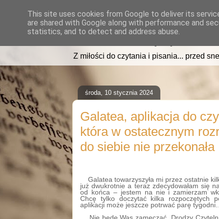
This site uses cookies from Google to deliver its servic
are shared with Google along with performance and secu
read2sleep.pl
statistics, and to detect and address abuse.
Z miłości do czytania i pisania... przed sne
środa, 10 stycznia 2024
Galatea, aplikacja do czy
która w ostatecznym ro
do siebie nie przekonała
Galatea towarzyszyła mi przez ostatnie kilk
już dwukrotnie a teraz zdecydowałam się 
od końca – jestem na nie i zamierzam wkr
Chcę tylko doczytać kilka rozpoczętych p
aplikacji może jeszcze potrwać parę tygodn
Nie będę Was zamęczać, Drodzy Czytelni