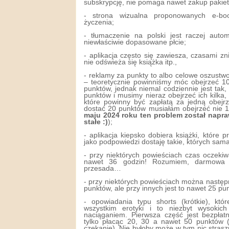
subskrypcję, nie pomaga nawet zakup pakie
- strona wizualna proponowanych e-bo
życzenia;
- tłumaczenie na polski jest raczej auto
niewłaściwie dopasowane płcie;
- aplikacja często się zawiesza, czasami zn
nie odświeża się książka itp.,
- reklamy za punkty to albo celowe oszustwo
– teoretycznie powinniśmy móc obejrzeć 10
punktów, jednak niemal codziennie jest tak
punktów i musimy nieraz obejrzeć ich kilka
które powinny być zapłatą za jedną obejr
dostać 20 punktów musiałam obejrzeć nie 1
maju 2024 roku ten problem został napra
stałe :)
);
- aplikacja kiepsko dobiera książki, które 
jako podpowiedzi dostaję takie, których sama
- przy niektórych powieściach czas oczekiw
nawet 36 godzin! Rozumiem, darmowa w
przesada…
- przy niektórych powieściach można następ
punktów, ale przy innych jest to nawet 25 pu
- opowiadania typu shorts (krótkie), któr
wszystkim erotyki i to niezbyt wysokic
naciąganiem. Pierwsza część jest bezpła
tylko płacąc 20, 30 a nawet 50 punktów (
czekanie). Nie byłoby może w tym nic straszn