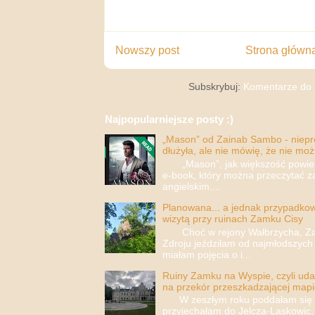
Nowszy post
Strona główn
Subskrybuj:
Komentarze do 
Najpopularniejsze posty :)
„Mason” od Zainab Sambo - nieprop
dłużyła, ale nie mówię, że nie moż
„Mason”, jak większość powieści
e-book, który można przeczytać za
angielskim....
Planowana... a jednak przypadkowa
wizytą przy ruinach Zamku Cisy
Choć w rejony Wałbrzycha, Za
Zdroju jeździłam od najmłodszych 
miałam pojęcia o i...
Ruiny Zamku na Wyspie, czyli uda
na przekór przeszkadzającej mapi
W zeszłym roku poddałam się i 
przyjechałam do Jelcza-Laskowic,