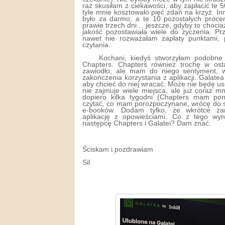
raz skusiłam z ciekawości, aby zapłacić te 5
tyle mnie kosztowało pięć zdań na krzyż. I
było za darmo, a te 10 pozostałych proce
prawie trzech dni… jeszcze, gdyby to chociaż
jakość pozostawiała wiele do życzenia. Pr
nawet nie rozważałam zapłaty punktami,
czytania.
Kochani, kiedyś stworzyłam podobne 
Chapters. Chapters również trochę w os
zawiodło, ale mam do niego sentyment, 
zakończenia korzystania z aplikacji. Galatea
aby chcieć do niej wracać. Może nie będę usu
nie zajmuje wiele miejsca, ale już coraz mn
dopiero kilka tygodni (Chapters mam po
czytać, co mam porozpoczynane, wrócę do s
e-booków. Dodam tylko, że wkrótce za
aplikację z opowieściami. Co z tego wyn
następcę Chapters i Galatei? Dam znać.
Ściskam i pozdrawiam
Sil