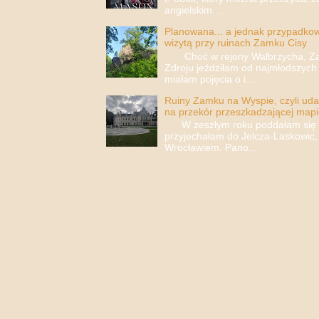
angielskim....
Planowana... a jednak przypadkowa
wizytą przy ruinach Zamku Cisy
Choć w rejony Wałbrzycha, Za
Zdroju jeździłam od najmłodszych 
miałam pojęcia o i...
Ruiny Zamku na Wyspie, czyli uda
na przekór przeszkadzającej mapi
W zeszłym roku poddałam się i 
przyjechałam do Jelcza-Laskowic,
Wrocławiem. Pano...