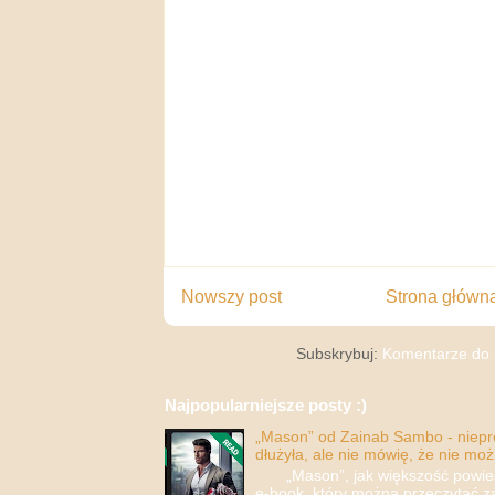
Nowszy post
Strona główn
Subskrybuj:
Komentarze do 
Najpopularniejsze posty :)
„Mason” od Zainab Sambo - nieprop
dłużyła, ale nie mówię, że nie moż
„Mason”, jak większość powieści
e-book, który można przeczytać za