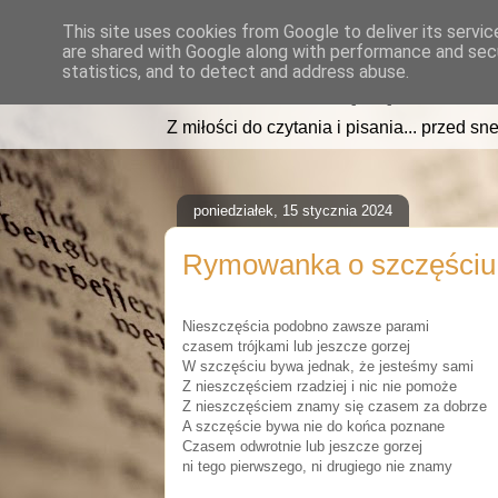
This site uses cookies from Google to deliver its servic
are shared with Google along with performance and secu
read2sleep.pl
statistics, and to detect and address abuse.
Z miłości do czytania i pisania... przed sne
poniedziałek, 15 stycznia 2024
Rymowanka o szczęściu 
Nieszczęścia podobno zawsze parami
czasem trójkami lub jeszcze gorzej
W szczęściu bywa jednak, że jesteśmy sami
Z nieszczęściem rzadziej i nic nie pomoże
Z nieszczęściem znamy się czasem za dobrze
A szczęście bywa nie do końca poznane
Czasem odwrotnie lub jeszcze gorzej
ni tego pierwszego, ni drugiego nie znamy