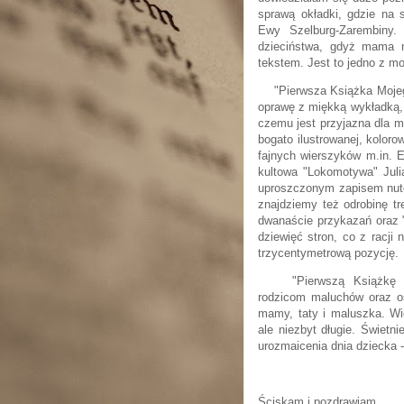
sprawą okładki, gdzie na 
Ewy Szelburg-Zarembiny.
dzieciństwa, gdyż mama n
tekstem. Jest to jedno z m
"Pierwsza Książka Mojego
oprawę z miękką wykładką, 
czemu jest przyjazna dla ma
bogato ilustrowanej, kolor
fajnych wierszyków m.in. E
kultowa "Lokomotywa" Juli
uproszczonym zapisem nu
znajdziemy też odrobinę tr
dwanaście przykazań oraz "
dziewięć stron, co z racji 
trzycentymetrową pozycję.
"Pierwszą Książkę Moj
rodzicom maluchów oraz os
mamy, taty i maluszka. Wi
ale niezbyt długie. Świetn
urozmaicenia dnia dziecka -
Ściskam i pozdrawiam