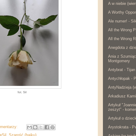
A w niebie (wier
A Worthy Oppon
Ale numer! - Si
All the Wrong P
All the Wrong R
Anegdota z dzie
Ania z Szumiąc
Montgomery
Antybrat - Tijan
Antychłopak - 
AntyNadzieja (w
fot. Sil
Arkadiusz Kami
Artykuł "Joanni
zeszyt" - komen
Artykuł o dzie
omentarzy:
Arystokrata - 
eSil
,
Szarość (haiku)
Asking for troub