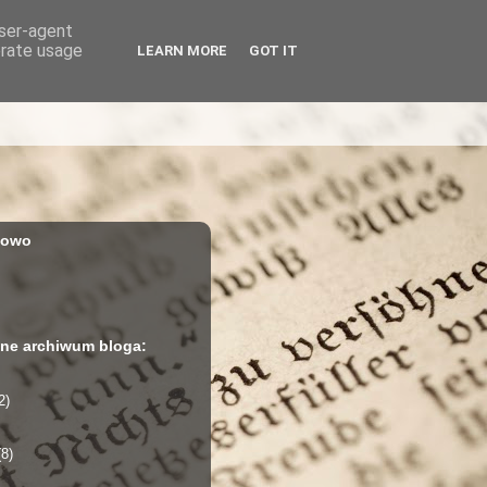
user-agent
erate usage
LEARN MORE
GOT IT
iowo
ne archiwum bloga:
2)
(8)