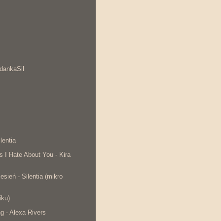
dankaSil
lentia
s I Hate About You - Kira
esień - Silentia (mikro
iku)
ng - Alexa Rivers