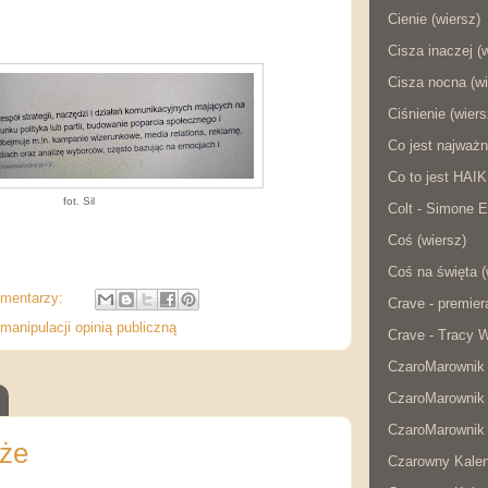
Cienie (wiersz)
Cisza inaczej (
Cisza nocna (wi
Ciśnienie (wiers
Co jest najważn
Co to jest HAI
fot. Sil
Colt - Simone E
Coś (wiersz)
Coś na święta (
omentarzy:
Crave - premier
 manipulacji opinią publiczną
Crave - Tracy W
CzaroMarownik 
CzaroMarownik 
CzaroMarownik 
óże
Czarowny Kalen