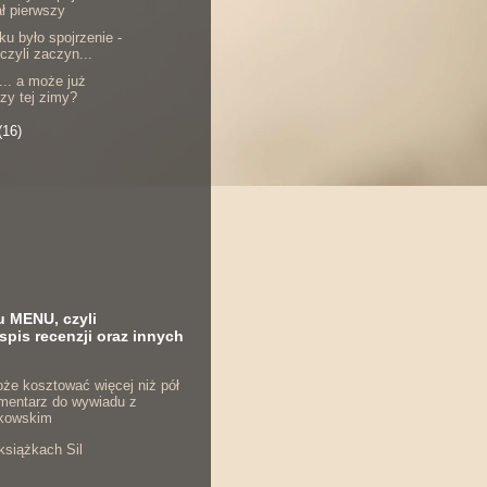
ł pierwszy
u było spojrzenie -
 czyli zaczyn...
i... a może już
zy tej zimy?
(16)
u MENU, czyli
spis recenzji oraz innych
że kosztować więcej niż pół
komentarz do wywiadu z
kowskim
książkach Sil