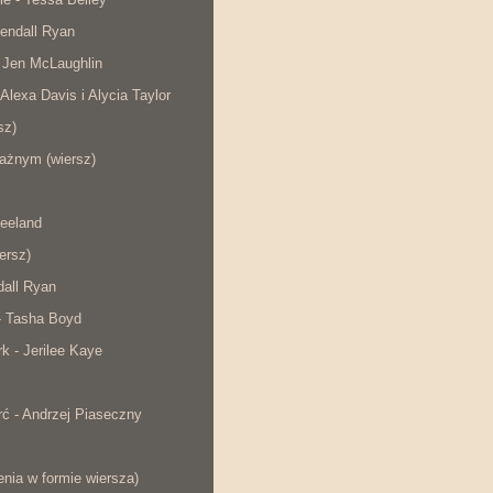
endall Ryan
 Jen McLaughlin
 Alexa Davis i Alycia Taylor
sz)
ażnym (wiersz)
eeland
iersz)
dall Ryan
- Tasha Boyd
rk - Jerilee Kaye
ć - Andrzej Piaseczny
nia w formie wiersza)