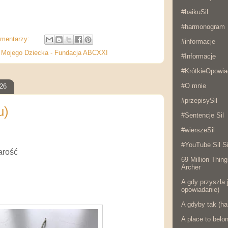
#haikuSil
#harmonogram
omentarzy:
#informacje
 Mojego Dziecka - Fundacja ABCXXI
#Informacje
#KrótkieOpowia
#O mnie
026
#przepisySil
u)
#Sentencje Sil
#wierszeSil
#YouTube Sil Si
zarość
69 Million Thing
Archer
A gdy przyszła j
opowiadanie)
A gdyby tak (ha
A place to belo