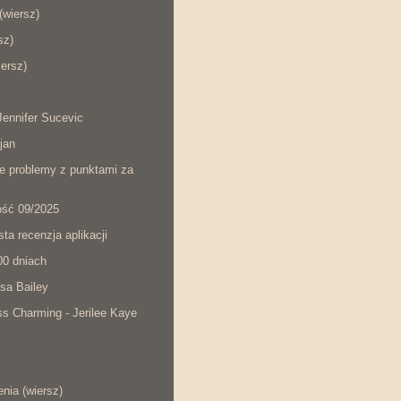
wiersz)
sz)
iersz)
ennifer Sucevic
jan
łe problemy z punktami za
ość 09/2025
ta recenzja aplikacji
00 dniach
sa Bailey
s Charming - Jerilee Kaye
nia (wiersz)