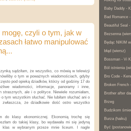
Baby Daddy - K
Bad Romance -
Beautiful Seal -
 mogę, czyli o tym, jak w
Bezsenna (wier
czasach łatwo manipulować
Będąc NIKIM w
ą...
błąd (wiersz)
Bossman - Vi K
Ból istnienia (w
ynką sądziłam, że wszystko, co mówią w telewizji
Bro Code - Ken
 mówiliby o tym w poważnych wiadomościach, gdyby
często pod opieką dziadków, którzy od godziny 17 do
Broken French 
żliwe wiadomości, informacje, panoramy i inne,
 strasznych, ale i o polityce. Niewiele rozumiałam,
Brother after da
ę o tym wszystkim słuchać. Nie lubiłam słuchać ani o
Brzeg
ce, zwłaszcza, że dziadkowie dość ostro wszystko
Budzikom śmier
 klasy ekonomicznej. Ekonomią trochę się
Burza (haiku)
oszłam do takiej klasy, bo wydawała mi się jedyną
Być (postanowie
h klas w wybranym przeze mnie liceum. I nagle