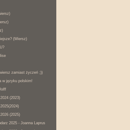
wiersz)
ersz)
z)
iejsze? (Wiersz)
KU?
lise
wiersz zamiast życzeń ;))
a w języku polskim!
olff
2024 (2023)
2025(2024)
2026 (2025)
darz 2025 - Joanna Laprus