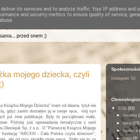
deliver its services and to analyze traffic. Your IP address and 
formance and security metrics to ensure quality of service, gen
.pl
abuse.
isania... przed snem ;)
Społecznośc
żka mojego dziecka, czyli
Instagram Sil
;)
Chronologicz
za Książka Mojego Dziecka" mam od dawna, tytuł nie
▼
2026
(93)
cią, gdyż zanim dostałam ją w swoje ręce, mój syn
►
sierpnia
(
ch już inne publikacje. Były to początkowo małe,
kowe. Później zaś opowiadania tematyczne z serii
►
lipca
(13)
a Olesiejuk Sp. z o.o.. O "Pierwszej Książce Mojego
►
czerwca
z fundację "ABCXXI - Cała Polska czyta dzieciom",
►
maja
(9)
iej, ale od razu skradła moje serce. Stało się to za