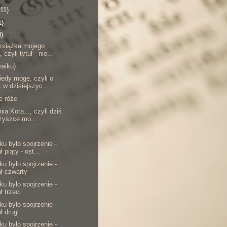
(11)
1)
3)
książka mojego
 czyli tytuł - nie...
haiku)
iedy mogę, czyli o
k w dzisiejszyc...
e róże
nia Kota..., czyli dziś
zyszce mo...
u było spojrzenie -
 piąty - ost...
u było spojrzenie -
ł czwarty
u było spojrzenie -
ł trzeci
u było spojrzenie -
ł drugi
u było spojrzenie -