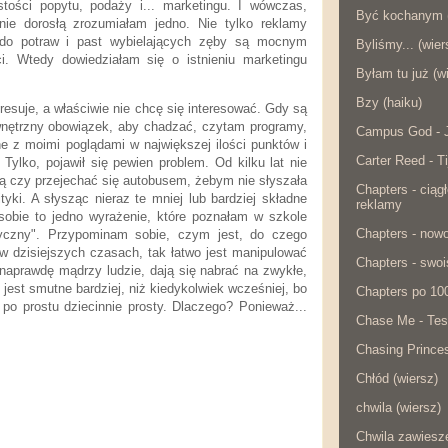
tości popytu, podaży i... marketingu. I wówczas,
Być kochanym (
nie dorosłą zrozumiałam jedno. Nie tylko reklamy
 do potraw i past wybielających zęby są mocnym
Byliśmy... (wier
i. Wtedy dowiedziałam się o istnieniu marketingu
Byłam tu już (w
Bzy (haiku)
resuje, a właściwie nie chcę się interesować. Gdy są
wnętrzny obowiązek, aby chadzać, czytam programy,
Campus God - J
e z moimi poglądami w największej ilości punktów i
Carter Reed - Ti
 Tylko, pojawił się pewien problem. Od kilku lat nie
cą czy przejechać się autobusem, żebym nie słyszała
Chapters - ciąg
tyki. A słysząc nieraz te mniej lub bardziej składne
reklamy
obie to jedno wyrażenie, które poznałam w szkole
Chapters - now
ityczny". Przypominam sobie, czym jest, do czego
 w dzisiejszych czasach, tak łatwo jest manipulować
Chapters - swois
 naprawdę mądrzy ludzie, dają się nabrać na zwykłe,
jest smutne bardziej, niż kiedykolwiek wcześniej, bo
Chapters po 10
ę po prostu dziecinnie prosty. Dlaczego? Ponieważ...
Chase Me - Tes
Chasing Princes
Chłód (wiersz)
chwila (wiersz)
Chwila zawiesze