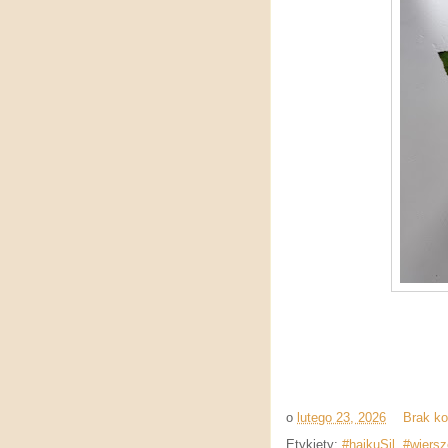
o
lutego 23, 2026
Brak k
Etykiety:
#haikuSil
,
#wiersz