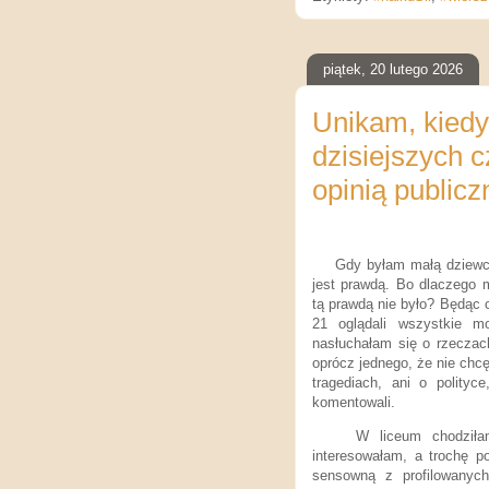
piątek, 20 lutego 2026
Unikam, kiedy
dzisiejszych 
opinią publiczn
Gdy byłam małą dziewcz
jest prawdą. Bo dlaczego
tą prawdą nie było? Będąc 
21 oglądali wszystkie mo
nasłuchałam się o rzeczach
oprócz jednego, że nie chc
tragediach, ani o polity
komentowali.
W liceum chodziłam do
interesowałam, a trochę p
sensowną z profilowanyc