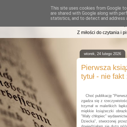
This site uses cookies from Google to 
are shared with Google along with per
read2sleep
statistics, and to detect and address 
Z miłości do czytania i p
wtorek, 24 lutego 2026
Pierwsza ksią
tytuł - nie fakt 
Choć publikację "Pierws
zgadza się z rzeczywistoś
trzymał w maleńkich łapka
miękkie książeczki obraz
"Mały chłopiec" wydawnictw
Dziecka", stworzonej prze
dowiedziałam się dużo późn