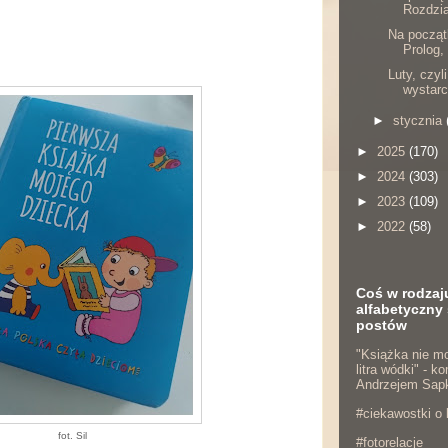
Rozdzia
Na początk
Prolog,
Luty, czyl
wystarc
►
stycznia
►
2025
(170)
►
2024
(303)
►
2023
(109)
►
2022
(58)
Coś w rodzaj
alfabetyczny 
postów
"Książka nie mo
litra wódki" - 
Andrzejem Sap
#ciekawostki o 
fot. Sil
#fotorelacje