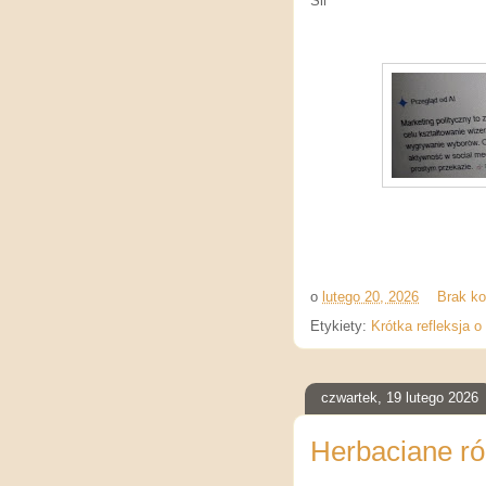
Sil
o
lutego 20, 2026
Brak k
Etykiety:
Krótka refleksja o
czwartek, 19 lutego 2026
Herbaciane r