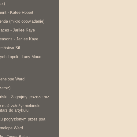
sz)
ent - Katee Robert
lentia (mikro opowiadanie)
laces - Jarilee Kaye
easons - Jerilee Kaye
ciństwa Sil
ych Topoli - Lucy Maud
Penelope Ward
iersz)
ński - Zagrajmy jeszcze raz
e mąż założył niebieski
tarz do artykułu
cku pogryzionym przez psa
Penelope Ward
le - Tessa Beiley