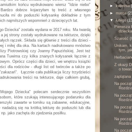
samiutkim końcu wydrukowano wiersz "Idzie niebo"
►
kwietnia
 Bardzo dobrze kojarzyłam tę treść z własnego
►
marca
(2
uciła mi do poduszki kołysankę dokładnie z tym
▼
lutego
(1
oich najmilszych wspomnień z dziecięcych lat.
Pierwsza 
 Dziecka" została wydana w 2017 roku. Ma twardą
dziecka,
a jej strony zostały wydrukowane na tekturze, dzięki
Szarość (
łych rączek. Składa się głównie z treści dla dzieci -
owej i miłej dla oka. Na kartach nadrukowano mnóstwo
Unikam, k
tym, ja
lizy Piotrowskiej czy Joanny Papuzińskiej. Jest też
ana Tuwima czy kilka znanych kołysanek łącznie z
Herbacian
towym.
Oprócz części dla dzieci, we wnętrzu książki
Z okazji D
eści dla rodziców - długi list od twórców a także po
o towar
zakazań". Łącznie cała publikacja liczy trzydzieści
zaplątana
nadrukowania treści na tekturze, daje całkiem grubą,
Na początk
Rozdział
ego Dziecka" polecam serdecznie wszystkim
Na początk
obom, które szukają interesującego podarunku dla
Rozdzia
erszyki zawarte w tomiku są zabawne, edukacyjne,
Na początk
ie nadadzą się na krótką lekturę do poduszki lub dla
Rozdzia
 np. jako zachęta do zjedzenia posiłku.
Na początk
Rozdzia
Na początk