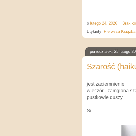
o
lutego 24, 2026
Brak k
Etykiety:
Pierwsza Książka
poniedziałek, 23 lutego 2
Szarość (haik
jest zaciemnienie
wieczór - zamglona s
pustkowie duszy
Sil