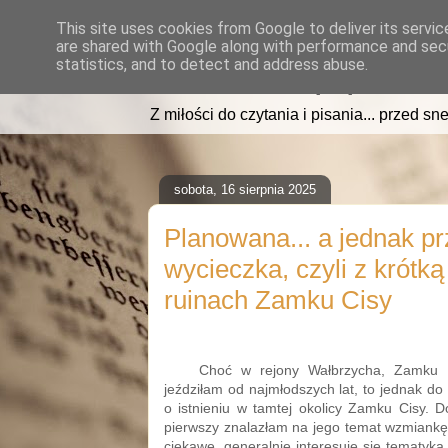
This site uses cookies from Google to deliver its servic
are shared with Google along with performance and secu
read2sleep.pl
statistics, and to detect and address abuse.
Z miłości do czytania i pisania... przed sne
sobota, 16 sierpnia 2025
Planowana... a jednak 
wycieczka, czyli z krótką
ruinach Zamku Cisy
Choć w rejony Wałbrzycha, Zamku 
jeździłam od najmłodszych lat, to jednak d
o istnieniu w tamtej okolicy Zamku Cisy. D
pierwszy znalazłam na jego temat wzmiankę
ciekawe, generalnie interesuję się tematyk