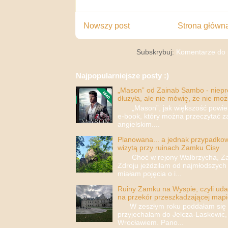
Nowszy post
Strona główn
Subskrybuj:
Komentarze do 
Najpopularniejsze posty :)
„Mason” od Zainab Sambo - nieprop
dłużyła, ale nie mówię, że nie moż
„Mason”, jak większość powieści
e-book, który można przeczytać za
angielskim....
Planowana... a jednak przypadkowa
wizytą przy ruinach Zamku Cisy
Choć w rejony Wałbrzycha, Za
Zdroju jeździłam od najmłodszych 
miałam pojęcia o i...
Ruiny Zamku na Wyspie, czyli uda
na przekór przeszkadzającej mapi
W zeszłym roku poddałam się i 
przyjechałam do Jelcza-Laskowic,
Wrocławiem. Pano...