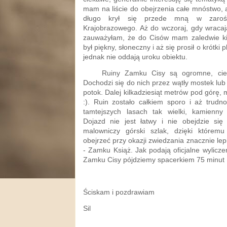
mam na liście do obejrzenia całe mnóstwo, 
długo krył się przede mną w zarośl
Krajobrazowego. Aż do wczoraj, gdy wracają
zauważyłam, że do Cisów mam zaledwie kil
był piękny, słoneczny i aż się prosił o krótki p
jednak nie oddają uroku obiektu.
Ruiny Zamku Cisy są ogromne, ciek
Dochodzi się do nich przez wątły mostek lub 
potok. Dalej kilkadziesiąt metrów pod górę, 
:). Ruin zostało całkiem sporo i aż trudn
tamtejszych lasach tak wielki, kamienn
Dojazd nie jest łatwy i nie obejdzie się
malowniczy górski szlak, dzięki które
obejrzeć przy okazji zwiedzania znacznie l
- Zamku Książ. Jak podają oficjalne wylicze
Zamku Cisy pójdziemy spacerkiem 75 minut :
Ściskam i pozdrawiam
Sil