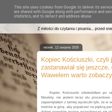
This site uses cookies from Google to deliver its servic
are shared with Google along with performance and secu
read2sleep.pl
statistics, and to detect and address abuse.
Z miłości do czytania i pisania... przed sne
wtorek, 12 sierpnia 2025
Kopiec Kościuszki, czyli 
zastanawiał się jeszcze,
Wawelem warto zobaczy
Kopiec Kościuszki odwiedziłam po ra
Niestety, nie jestem teraz stu procentowo
zapamiętałam z tamtej wycieczki tyle, że w s
metrów w górę, aby popatrzeć na piękną pan
dobrej pogodzie można pozachwycać się ró