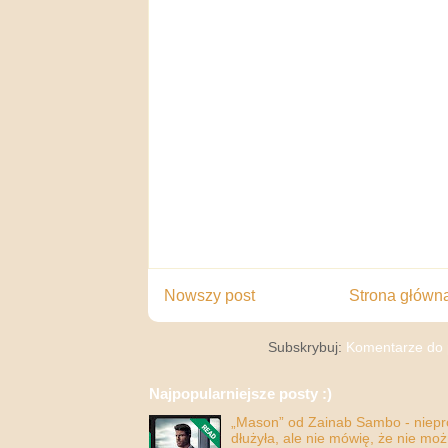
Nowszy post
Strona główn
Subskrybuj:
Komentarze do 
Najpopularniejsze posty :)
„Mason” od Zainab Sambo - nieprop
dłużyła, ale nie mówię, że nie moż