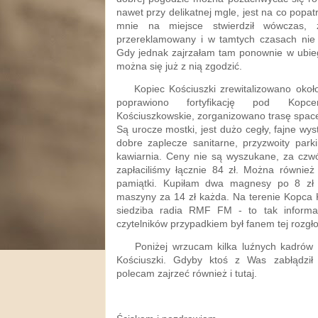
nawet przy delikatnej mgle, jest na co popat
mnie na miejsce stwierdził wówczas, 
przereklamowany i w tamtych czasach nie 
Gdy jednak zajrzałam tam ponownie w ubieg
można się już z nią zgodzić.
Kopiec Kościuszki zrewitalizowano okoł
poprawiono fortyfikację pod Kop
Kościuszkowskie, zorganizowano trasę spac
Są urocze mostki, jest dużo cegły, fajne wys
dobre zaplecze sanitarne, przyzwoity park
kawiarnia. Ceny nie są wyszukane, za czwó
zapłaciliśmy łącznie 84 zł. Można również
pamiątki. Kupiłam dwa magnesy po 8 zł
maszyny za 14 zł każda. Na terenie Kopca K
siedziba radia RMF FM - to tak informa
czytelników przypadkiem był fanem tej rozgło
Poniżej wrzucam kilka luźnych kadrów z
Kościuszki. Gdyby ktoś z Was zabłądził
polecam zajrzeć również i tutaj.