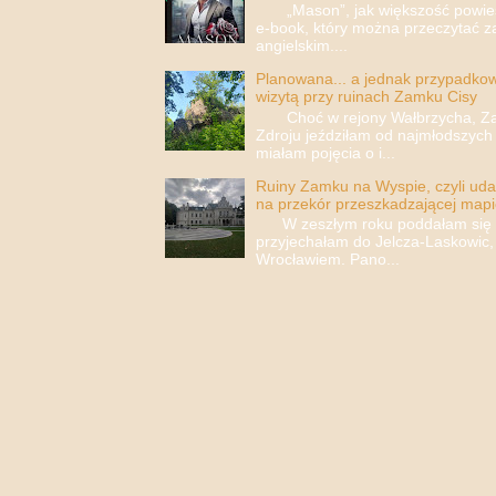
„Mason”, jak większość powieści
e-book, który można przeczytać za
angielskim....
Planowana... a jednak przypadkowa
wizytą przy ruinach Zamku Cisy
Choć w rejony Wałbrzycha, Za
Zdroju jeździłam od najmłodszych 
miałam pojęcia o i...
Ruiny Zamku na Wyspie, czyli uda
na przekór przeszkadzającej mapi
W zeszłym roku poddałam się i 
przyjechałam do Jelcza-Laskowic,
Wrocławiem. Pano...