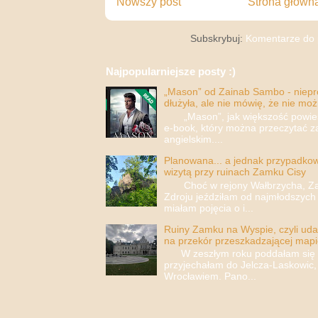
Nowszy post
Strona główn
Subskrybuj:
Komentarze do 
Najpopularniejsze posty :)
„Mason” od Zainab Sambo - nieprop
dłużyła, ale nie mówię, że nie moż
„Mason”, jak większość powieści
e-book, który można przeczytać za
angielskim....
Planowana... a jednak przypadkowa
wizytą przy ruinach Zamku Cisy
Choć w rejony Wałbrzycha, Za
Zdroju jeździłam od najmłodszych 
miałam pojęcia o i...
Ruiny Zamku na Wyspie, czyli uda
na przekór przeszkadzającej mapi
W zeszłym roku poddałam się i 
przyjechałam do Jelcza-Laskowic,
Wrocławiem. Pano...