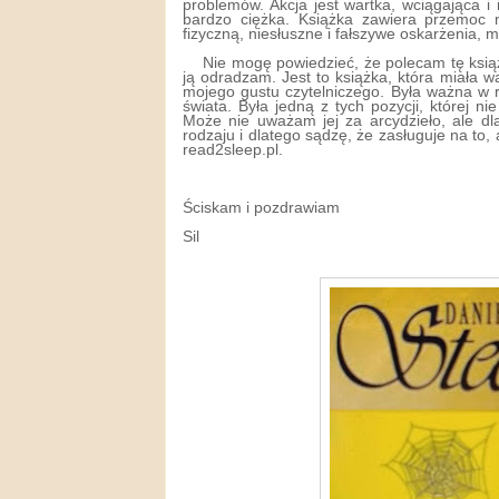
problemów. Akcja jest wartka, wciągająca i 
bardzo ciężka. Książka zawiera przemoc 
fizyczną, niesłuszne i fałszywe oskarżenia, m
Nie mogę powiedzieć, że polecam tę ksią
ją odradzam. Jest to książka, która miała 
mojego gustu czytelniczego. Była ważna w 
świata. Była jedną z tych pozycji, której n
Może nie uważam jej za arcydzieło, ale dl
rodzaju i dlatego sądzę, że zasługuje na to,
read2sleep.pl.
Ściskam i pozdrawiam
Sil