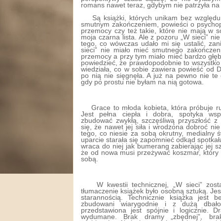
romans nawet teraz, gdybym nie patrzyła na 
Są książki, których unikam bez względu
smutnym zakończeniem, powieści o psycho
przemocy czy też takie, które nie mają w s
moja czarna lista. Ale z pozoru „W sieci” nie 
tego, co wówczas udało mi się ustalić, za
sieci” nie miało mieć smutnego zakończen
przemocy a przy tym miało mieć bardzo głęb
powiedzieć, że prawdopodobnie to wszystko 
wiedziała, co w sobie zawiera powieść od 
po nią nie sięgnęła. A już na pewno nie te
gdy po prostu nie byłam na nią gotowa.
Grace to młoda kobieta, która próbuje r
Jest pełna ciepła i dobra, spotyka ws
zbudować zwykłą, szczęśliwą przyszłość 
się, że nawet jej siła i wrodzona dobroć nie
tego, co niesie za sobą okrutny, medialny św
uparcie starała się zapomnieć odkąd spotka
wraca do niej jak bumerang zabierając jej sz
że od nowa musi przeżywać koszmar, który 
sobą.
W kwestii technicznej, „W sieci” zo
tłumaczenie książek było osobną sztuką. Je
starannością. Technicznie książka jest 
zbudowani wiarygodnie i z dużą dbałoś
przedstawiona jest spójnie i logicznie.
wydumane. Brak dramy „zbędnej”, brak