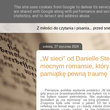
This site uses cookies from Google to deliver its servic
are shared with Google along with performance and secu
read2sleep.pl
statistics, and to detect and address abuse.
Z miłości do czytania i pisania... przed sne
sobota, 27 stycznia 2024
„W sieci” od Danielle Stee
mocnym romansie, który 
pamiątkę pewną traumę
Pierwsze, polskie wydanie powieści „W si
gdy jeszcze prawdopodobnie nie byłam na n
nie byłam nawet pełnoletnia. Nie wybrałam
dostałam ją „na wymianę” za inną powieść,
Znajoma była ode mnie o jakieś 10 lat st
refleksji na temat tego, co i kiedy młoda dz
perspektywy czasu sądzę, że nie byłabym