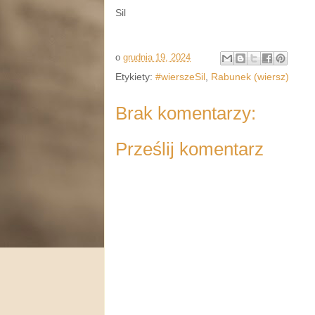
Sil
o
grudnia 19, 2024
Etykiety:
#wierszeSil
,
Rabunek (wiersz)
Brak komentarzy:
Prześlij komentarz