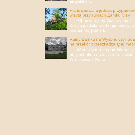
angielskim....
Planowana... a jednak przypadkowa
wizytą przy ruinach Zamku Cisy
Choć w rejony Wałbrzycha, Za
Zdroju jeździłam od najmłodszych 
miałam pojęcia o i...
Ruiny Zamku na Wyspie, czyli uda
na przekór przeszkadzającej mapi
W zeszłym roku poddałam się i 
przyjechałam do Jelcza-Laskowic,
Wrocławiem. Pano...