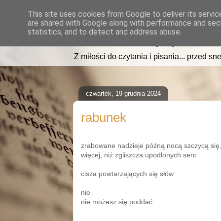
This site uses cookies from Google to deliver its servic
are shared with Google along with performance and secu
read2sleep.pl
statistics, and to detect and address abuse.
Z miłości do czytania i pisania... przed sne
czwartek, 19 grudnia 2024
rabunek
zrabowane nadzieje późną nocą szczycą się, 
więcej, niż zgliszcza upodlonych serc
cisza powtarzających się słów
nie
nie możesz się poddać