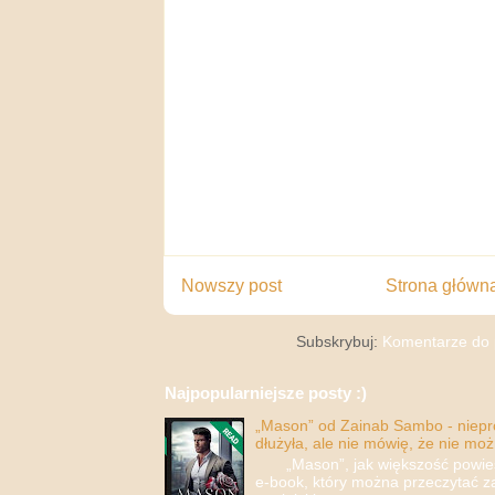
Nowszy post
Strona główn
Subskrybuj:
Komentarze do 
Najpopularniejsze posty :)
„Mason” od Zainab Sambo - nieprop
dłużyła, ale nie mówię, że nie moż
„Mason”, jak większość powieści
e-book, który można przeczytać za