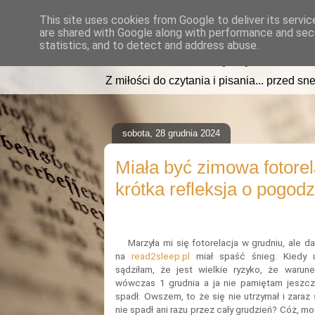
This site uses cookies from Google to deliver its servic
are shared with Google along with performance and secu
read2sleep.pl
statistics, and to detect and address abuse.
Z miłości do czytania i pisania... przed sne
sobota, 28 grudnia 2024
Miała być zimowa fotorela
krótka refleksja o pogodzi
Marzyła mi się fotorelacja w grudniu, ale 
na
read2sleep.pl
miał spaść śnieg. Kiedy u
sądziłam, że jest wielkie ryzyko, że warune
wówczas 1 grudnia a ja nie pamiętam jeszcz
spadł. Owszem, to że się nie utrzymał i zaraz 
nie spadł ani razu przez cały grudzień? Cóż, m