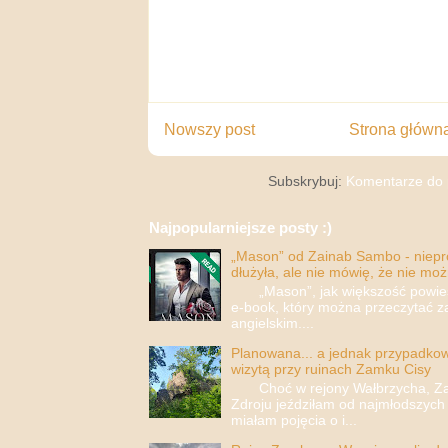
Nowszy post
Strona główn
Subskrybuj:
Komentarze do 
Najpopularniejsze posty :)
„Mason” od Zainab Sambo - nieprop
dłużyła, ale nie mówię, że nie moż
„Mason”, jak większość powieści
e-book, który można przeczytać za
angielskim....
Planowana... a jednak przypadkowa
wizytą przy ruinach Zamku Cisy
Choć w rejony Wałbrzycha, Za
Zdroju jeździłam od najmłodszych 
miałam pojęcia o i...