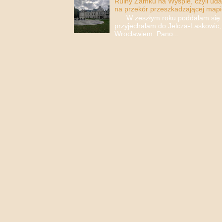
Ruiny Zamku na Wyspie, czyli uda
na przekór przeszkadzającej mapi
W zeszłym roku poddałam się i 
przyjechałam do Jelcza-Laskowic,
Wrocławiem. Pano...