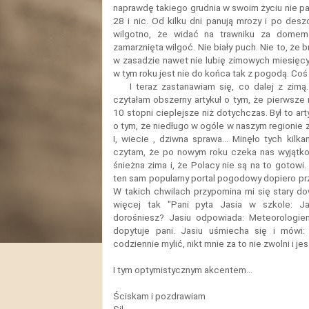
naprawdę takiego grudnia w swoim życiu nie
28 i nic. Od kilku dni panują mrozy i po des
wilgotno, że widać na trawniku za domem 
zamarznięta wilgoć. Nie biały puch. Nie to, że b
w zasadzie nawet nie lubię zimowych miesięcy
w tym roku jest nie do końca tak z pogodą. Coś 
I teraz zastanawiam się, co dalej z zim
czytałam obszerny artykuł o tym, że pierwsz
10 stopni cieplejsze niż dotychczas. Był to ar
o tym, że niedługo w ogóle w naszym regionie z
I, wiecie , dziwna sprawa... Minęło tych kilka
czytam, że po nowym roku czeka nas wyjątk
śnieżna zima i, że Polacy nie są na to gotowi.
ten sam popularny portal pogodowy dopiero pr
W takich chwilach przypomina mi się stary do
więcej tak "Pani pyta Jasia w szkole: J
dorośniesz? Jasiu odpowiada: Meteorologie
dopytuje pani. Jasiu uśmiecha się i mów
codziennie mylić, nikt mnie za to nie zwolni i je
I tym optymistycznym akcentem...
Ściskam i pozdrawiam