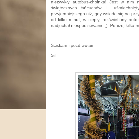
niezwykły autobus-choinka! Jest w nim m
świątecznych łańcuchów i... uśmiechnię
przyjemniejszego niż, gdy wsiada się na prz
od kilku minut, w ciepły, rozświetlony aut
nadjechał niespodziewanie ;). Poniżej kilka m
Ściskam i pozdrawiam
Sil