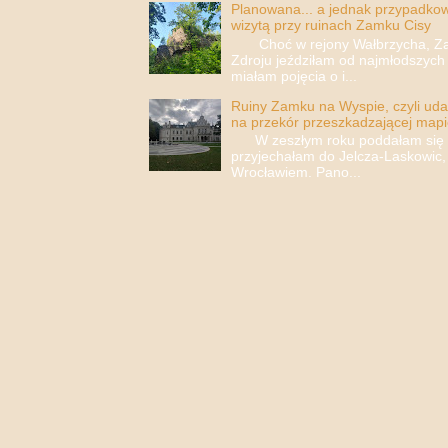
Planowana... a jednak przypadkowa
wizytą przy ruinach Zamku Cisy
Choć w rejony Wałbrzycha, Za
Zdroju jeździłam od najmłodszych 
miałam pojęcia o i...
Ruiny Zamku na Wyspie, czyli uda
na przekór przeszkadzającej mapi
W zeszłym roku poddałam się i 
przyjechałam do Jelcza-Laskowic,
Wrocławiem. Pano...