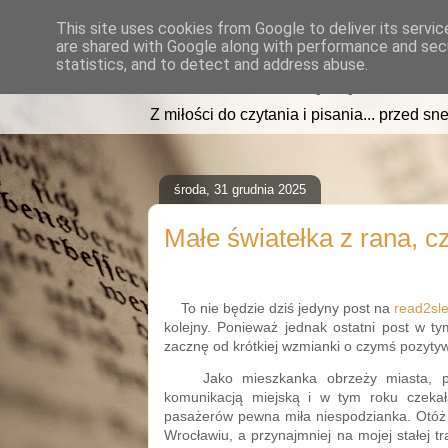
This site uses cookies from Google to deliver its servic
are shared with Google along with performance and secu
read2sleep.pl
statistics, and to detect and address abuse.
Z miłości do czytania i pisania... przed sne
środa, 31 grudnia 2025
Małe światełka z rana, c
To nie będzie dziś jedyny post na
read2sle
kolejny. Ponieważ jednak ostatni post w t
zacznę od krótkiej wzmianki o czymś pozyt
Jako mieszkanka obrzeży miasta, 
komunikacją miejską i w tym roku czekał
pasażerów pewna miła niespodzianka. Otóż 
Wrocławiu, a przynajmniej na mojej stałej t