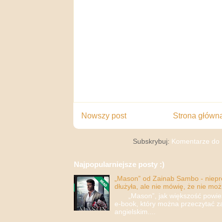
Nowszy post
Strona główn
Subskrybuj:
Komentarze do 
Najpopularniejsze posty :)
„Mason” od Zainab Sambo - nieprop
dłużyła, ale nie mówię, że nie moż
„Mason”, jak większość powieści
e-book, który można przeczytać za
angielskim....