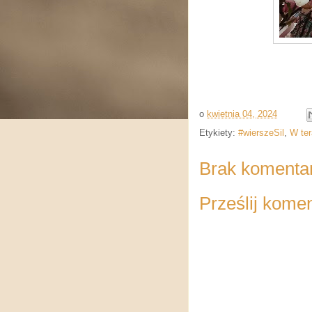
o
kwietnia 04, 2024
Etykiety:
#wierszeSil
,
W ter
Brak komenta
Prześlij kome