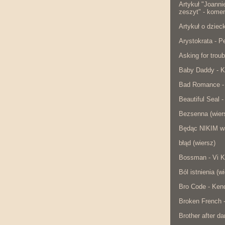
Artykuł "Joanni
zeszyt" - komen
Artykuł o dzie
Arystokrata - 
Asking for troub
Baby Daddy - K
Bad Romance -
Beautiful Seal -
Bezsenna (wier
Będąc NIKIM w
błąd (wiersz)
Bossman - Vi K
Ból istnienia (w
Bro Code - Ken
Broken French 
Brother after da