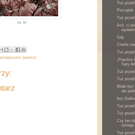
Tuż przed
Początek 
Tuż przed
fot. Sil
Ach, ci pi
wydawni
Gdy
Chwila za
Tuż przed
aźniejszości (wiersz)
„Practice
Sary Ad
rzy:
Tuż przed
Tuż przed
ntarz
Miało być
ale jed
bzy (haiku
Tuż przed
Tuż przed
Czy ten d
istnieje
Tuż przed