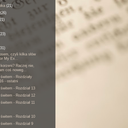
nika
(21)
(26)
21)
(23)
(31)
osem, czyli kilka słów
for My Ex...
 korzeni? Raczej nie,
am coś noweg...
 świtem - Rozdziały
16 - ostatni
 świtem - Rozdział 13
 świtem - Rozdział 12
 świtem - Rozdział 11
 świtem - Rozdział 10
 świtem - Rozdział 9