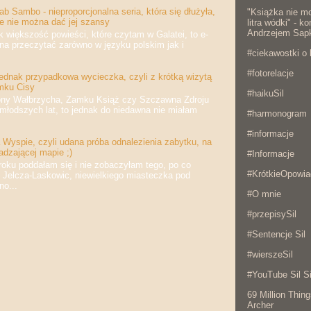
b Sambo - nieproporcjonalna seria, która się dłużyła,
"Książka nie mo
że nie można dać jej szansy
litra wódki" - 
Andrzejem Sap
iększość powieści, które czytam w Galatei, to e-
na przeczytać zarówno w języku polskim jak i
#ciekawostki o 
#fotorelacje
jednak przypadkowa wycieczka, czyli z krótką wizytą
mku Cisy
#haikuSil
 Wałbrzycha, Zamku Książ czy Szczawna Zdroju
jmłodszych lat, to jednak do niedawna nie miałam
#harmonogram
#informacje
Wyspie, czyli udana próba odnalezienia zabytku, na
adzającej mapie ;)
#Informacje
 poddałam się i nie zobaczyłam tego, po co
#KrótkieOpowia
 Jelcza-Laskowic, niewielkiego miasteczka pod
o...
#O mnie
#przepisySil
#Sentencje Sil
#wierszeSil
#YouTube Sil Si
69 Million Thing
Archer