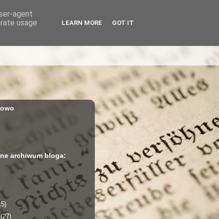
user-agent
erate usage
LEARN MORE
GOT IT
iowo
ne archiwum bloga:
15)
a
(27)