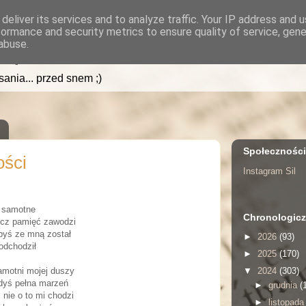
deliver its services and to analyze traffic. Your IP address and 
formance and security metrics to ensure quality of service, gen
.pl
abuse.
isania... przed snem ;)
Społecznośc
ości
Instagram Sil
e samotne
Chronologicz
ecz pamięć zawodzi
ebyś ze mną został
►
2026
(93)
 odchodził
►
2025
(170)
▼
2024
(303)
amotni mojej duszy
dyś pełna marzeń
►
grudnia
(
 nie o to mi chodzi
►
listopad