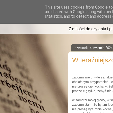
This site uses cookies from Google to 
are shared with Google along with per
read2sleep
statistics, and to detect and address 
Z miłości do czytania i p
czwartek, 4 kwietnia 2024
W teraźniejsz
zapomniane chwile są taki
chciałabym przypomnieć, l
nie proszę cię, kochany, ż
proszę cię tylko, żebyś nie
w samotni mojej głowy, w s
zapomniałam, że byłam kie
nie proszę byś mnie kochał,