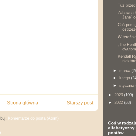
Tuż przed
Zabawna hi
Jane” o
Coś pomię
ostrzeż
W teraźni
„The Penth
dwutomo
Kendall Ry
niektóre
►
marca
(2
►
lutego
(2
►
stycznia
►
2023
(109)
Strona główna
Starszy post
►
2022
(58)
buj:
Komentarze do posta (Atom)
Coś w rodzaj
alfabetyczny 
)
postów