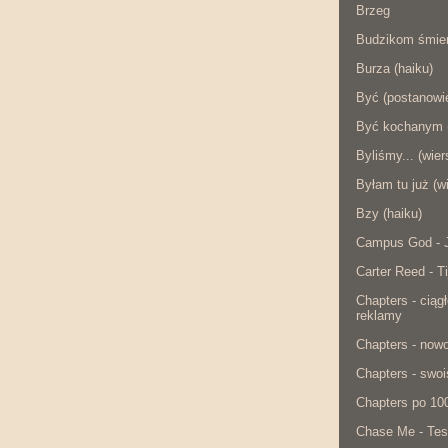
Brzeg
Budzikom śmier
Burza (haiku)
Być (postanowie
Być kochanym (
Byliśmy... (wier
Byłam tu już (w
Bzy (haiku)
Campus God - J
Carter Reed - Ti
Chapters - ciąg
reklamy
Chapters - now
Chapters - swois
Chapters po 10
Chase Me - Tes