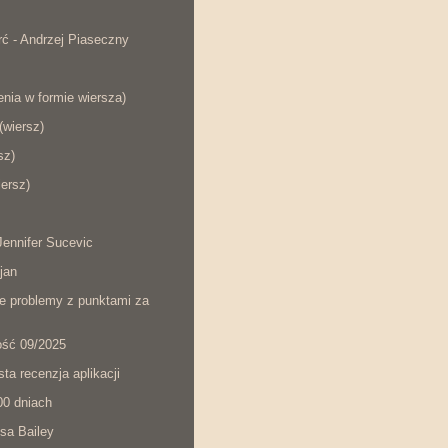
ć - Andrzej Piaseczny
nia w formie wiersza)
wiersz)
sz)
iersz)
ennifer Sucevic
jan
łe problemy z punktami za
ość 09/2025
ta recenzja aplikacji
00 dniach
sa Bailey