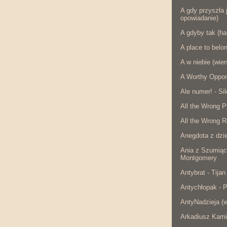
A gdy przyszła j
opowiadanie)
A gdyby tak (ha
A place to belo
A w niebie (wier
A Worthy Oppon
Ale numer! - Si
All the Wrong P
All the Wrong R
Anegdota z dzie
Ania z Szumiąc
Montgomery
Antybrat - Tijan
Antychłopak - 
AntyNadzieja (w
Arkadiusz Kami