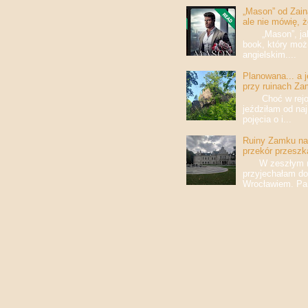
„Mason” od Zaina
ale nie mówię, 
„Mason”, jak w
book, który moż
angielskim....
Planowana... a 
przy ruinach Za
Choć w rejony
jeździłam od na
pojęcia o i...
Ruiny Zamku na 
przekór przeszk
W zeszłym roku
przyjechałam do
Wrocławiem. Pan