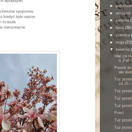
ich wyobrażeń
►
paździer
ochmurne spojrzenie
►
września
co kiedyś było ważne
►
sierpnia
(
ch ścieżek
nie nierozważne
►
lipca
(35)
►
czerwca
►
maja
(23)
▼
kwietnia
Idąc za ci
o „Fall 
Powrót do
ale dod
Tuż przed
14,15 i 
Tuż przed
Tuż przed
Tuż przed
Poeci
Tuż przed
Tuż przed