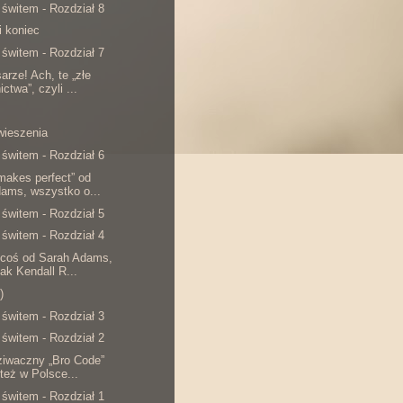
 świtem - Rozdział 8
i koniec
 świtem - Rozdział 7
sarze! Ach, te „złe
ctwa”, czyli ...
wieszenia
 świtem - Rozdział 6
 makes perfect” od
ams, wszystko o...
 świtem - Rozdział 5
 świtem - Rozdział 4
 coś od Sarah Adams,
nak Kendall R...
)
 świtem - Rozdział 3
 świtem - Rozdział 2
ziwaczny „Bro Code”
 też w Polsce...
 świtem - Rozdział 1