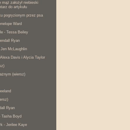
e mąż założył niebieski
tarz do artykułu
cku pogryzionym przez psa
Penelope Ward
le - Tessa Beiley
endall Ryan
 Jen McLaughlin
 Alexa Davis i Alycia Taylor
sz)
ażnym (wiersz)
eeland
iersz)
dall Ryan
- Tasha Boyd
rk - Jerilee Kaye