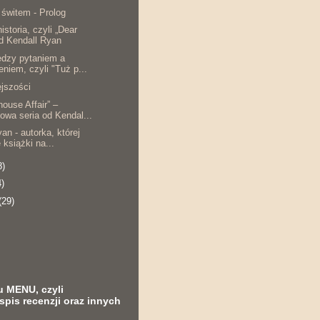
 świtem - Prolog
storia, czyli „Dear
d Kendall Ryan
dzy pytaniem a
eniem, czyli "Tuż p...
ejszości
ouse Affair” –
wa seria od Kendal...
an - autorka, której
 książki na...
8)
4)
(29)
u MENU, czyli
spis recenzji oraz innych