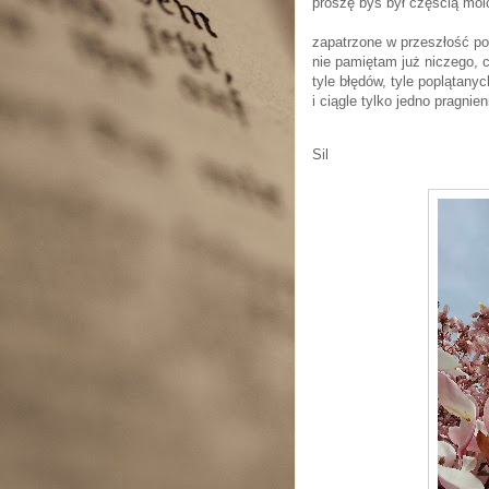
proszę byś był częścią mo
zapatrzone w przeszłość p
nie pamiętam już niczego, 
tyle błędów, tyle poplątany
i ciągle tylko jedno pragnie
Sil