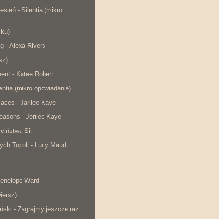
esień - Silentia (mikro
iku)
ng - Alexa Rivers
sz)
ent - Katee Robert
lentia (mikro opowiadanie)
laces - Jarilee Kaye
easons - Jerilee Kaye
ciństwa Sil
ych Topoli - Lucy Maud
Penelope Ward
iersz)
ński - Zagrajmy jeszcze raz