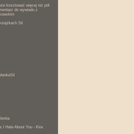
że kosztować więcej niż pół
komentarz do wywiadu z
kowskim
książkach Sil
dankaSil
lentia
s I Hate About You - Kira