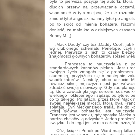
była to pierwsza pozycja tej autorki, któr
długich przerw na przewracanie oczami.
wspomnieć w tym miejscu, że nie rozumie
zmienił tytuł angielski na inny tytuł po ang
bo to skrót od imienia bohatera. Natom
donieść, że mało kto w dzisiejszych czasac
Boney M. ;)
„Mack Daddy” czy też „Daddy Cool”, jak k
wg ulubionego schematu Penelope, czyli 
jednej. Pierwsza z nich to czasy bieżą
znajomości głównych bohaterów sprzed wielu
Francesca to nauczycielka z po
standardowych kanonów piękna. Jest uroc
swojego życia zmagała się z problemem
studentką, przyjaźniła się a następnie z
współlokatorów. Niestety, choć uczucie 
również silne, mężczyzna jest już wówcz
zdradzić swojej dziewczyny. Gdy zaś planuje
tą, która zawładnęła jego sercem, coś wiel
wielkiego i oklepanego i sądząc po tytule, p
co to takiego. Po latach, przez które Mack 
swojej największej miłości, którą była Fra
splatają. Syn Meckenziego trafia, nie do 
której główna bohaterka jest nauczycie
Franceca jest w szoku, gdy spotyka Macka po
bardzo chciałby ją odzyskać. Jeden proble
związku. I do tego jest w nim całkiem szczęśli
Cóż, książki Penelope Ward mają kilka 
rozłożone w czasie, często na lata, al