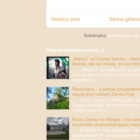
Nowszy post
Strona główn
Subskrybuj:
Komentarze do 
Najpopularniejsze posty :)
„Mason” od Zainab Sambo - nieprop
dłużyła, ale nie mówię, że nie moż
„Mason”, jak większość powieści
e-book, który można przeczytać za
angielskim....
Planowana... a jednak przypadkowa
wizytą przy ruinach Zamku Cisy
Choć w rejony Wałbrzycha, Za
Zdroju jeździłam od najmłodszych 
miałam pojęcia o i...
Ruiny Zamku na Wyspie, czyli uda
na przekór przeszkadzającej mapi
W zeszłym roku poddałam się i 
przyjechałam do Jelcza-Laskowic,