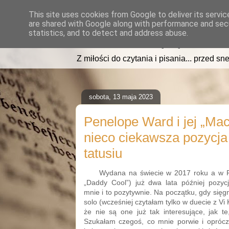
This site uses cookies from Google to deliver its servic
are shared with Google along with performance and secu
read2sleep.pl
statistics, and to detect and address abuse.
Z miłości do czytania i pisania... przed sne
sobota, 13 maja 2023
Penelope Ward i jej „Mac
nieco ciekawsza pozycj
tatusiu
Wydana na świecie w 2017 roku a w P
„Daddy Cool”) już dwa lata później pozy
mnie i to pozytywnie. Na początku, gdy się
solo (wcześniej czytałam tylko w duecie z Vi
że nie są one już tak interesujące, jak te
Szukałam czegoś, co mnie porwie i oprócz 