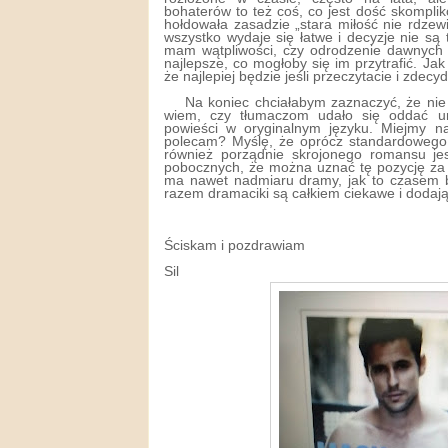
bohaterów to też coś, co jest dość skompli
hołdowała zasadzie „stara miłość nie rdzew
wszystko wydaje się łatwe i decyzje nie są
mam wątpliwości, czy odrodzenie dawnych
najlepsze, co mogłoby się im przytrafić. J
że najlepiej będzie jeśli przeczytacie i zdecyd
Na koniec chciałabym zaznaczyć, że nie c
wiem, czy tłumaczom udało się oddać ur
powieści w oryginalnym języku. Miejmy na
polecam? Myślę, że oprócz standardowego
również porządnie skrojonego romansu je
pobocznych, że można uznać tę pozycję za
ma nawet nadmiaru dramy, jak to czasem
razem dramaciki są całkiem ciekawe i dodają
Ściskam i pozdrawiam
Sil