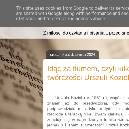
This site uses cookies from Google to deliver its servic
are shared with Google along with performance and secu
read2sleep.pl
statistics, and to detect and address abuse.
Z miłości do czytania i pisania... przed sne
środa, 9 października 2024
Idąc za tłumem, czyli kil
twórczości Urszuli Kozio
Urszula Kozioł (ur. 1931 r.), współczesn
znałam aż do przedwczoraj, gdy moj
podpowiedziała mi artykuł o tym, że aut
Nagrodę Literacką Nike. Byłam ciekawa i, 
znajduje się w nagrodzonym tomiku wiers
jednak już znam z twórczości Urszuli Kozi