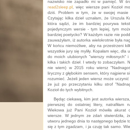
nazwisko nie zapadło mi w pamięć. W śr
read2sleep.pl
, więc wiersze pani Kozioł m
dziś. Problem w tym, że w swojej masie 
Czytając kilka dzieł uznałam, że Urszula K
która sądzi, że im bardziej pourywa tek
pojedynczym wersie - tym lepiej, tym moż
bardziej poetycko? W każdym razie nie podd
zauważyłam, iż autorka wielokrotnie była n
W końcu niemożliwe, aby na przestrzeni kilku
wszystkie jury się myliły. Kopałam więc, dla
do moich ulubionych "wierszy miłosnych" i 
kilka i takich dzieł. I wtedy to zobaczyłam.
nie wiem) w 2015 roku wiersz "Nadnagoś
liryczny z głębokim sensem, który najpierw 
rozumieć. Jeżeli jeden wiersz może uczynić
że już po przeczytaniu kilku strof "Nadna
Kozioł do tych wybitnych.
Będąc ciekawą, kim jest autorka wiersza,
pierwszej do ostatniej litery, natrafiłam
Wiekowa już Pani Kozioł mówiła akurat 
wiersze. W jednym ze zdań stwierdziła, ż
utworu jednego dnia to następnego będzie to 
się z tym zgadzam, i ja czuję tak samo. Wier