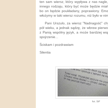
ten sam wiersz, który wypływa z nas nagle,
innego rodzaju, który być może będzie miał
bo on będzie poukładany, poprawiony. Emoc
włożymy w taki wiersz rozumu, niż było w nim
Pani Urszulo, za wiersz "Nadnagość" chy
pół wieku, a jednak sądzę, że wbrew pierw
z Panią wspólny język, a może bardziej ws
spojrzenie...
Ściskam i pozdrawiam
Silentia
fot. Sil*