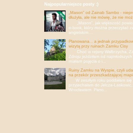
Najpopularniejsze posty :)
„Mason” od Zainab Sambo - nieprop
dłużyła, ale nie mówię, że nie moż
„Mason”, jak większość powieści
e-book, który można przeczytać za
angielskim....
Planowana... a jednak przypadkowa
wizytą przy ruinach Zamku Cisy
Choć w rejony Wałbrzycha, Za
Zdroju jeździłam od najmłodszych 
miałam pojęcia o i...
Ruiny Zamku na Wyspie, czyli uda
na przekór przeszkadzającej mapi
W zeszłym roku poddałam się i 
przyjechałam do Jelcza-Laskowic,
Wrocławiem. Pano...