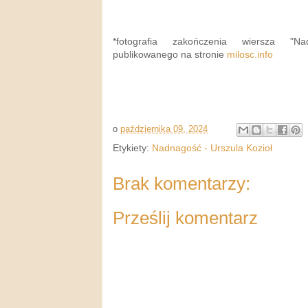
*fotografia zakończenia wiersza "Na
publikowanego na stronie
milosc.info
o
października 09, 2024
Etykiety:
Nadnagość - Urszula Kozioł
Brak komentarzy:
Prześlij komentarz