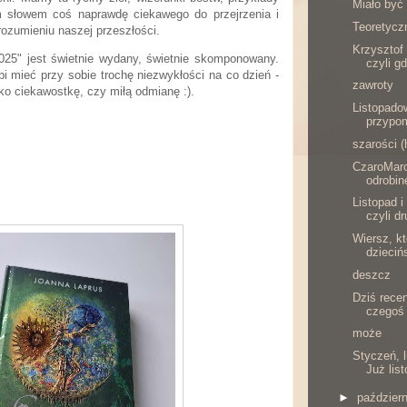
Miało być 
m słowem coś naprawdę ciekawego do przejrzenia i
Teoretyczn
ozumieniu naszej przeszłości.
Krzysztof
" jest świetnie wydany, świetnie skomponowany.
czyli gd
ubi mieć przy sobie trochę niezwykłości na co dzień -
zawroty
o ciekawostkę, czy miłą odmianę :).
Listopado
przypom
szarości (
CzaroMaro
odrobin
Listopad i
czyli d
Wiersz, k
dziecińs
deszcz
Dziś recen
czegoś 
może
Styczeń, l
Już lis
►
paździer