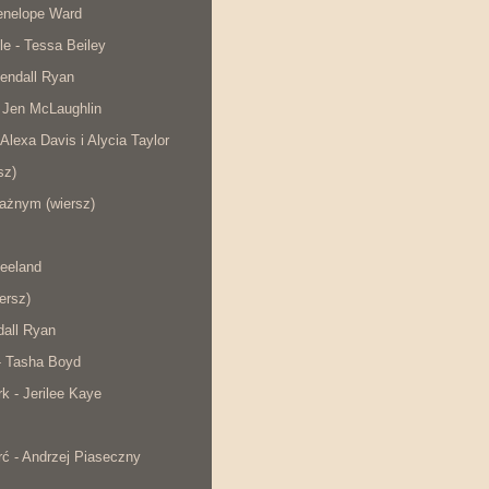
Penelope Ward
le - Tessa Beiley
endall Ryan
 Jen McLaughlin
 Alexa Davis i Alycia Taylor
sz)
ażnym (wiersz)
eeland
iersz)
dall Ryan
- Tasha Boyd
rk - Jerilee Kaye
ć - Andrzej Piaseczny