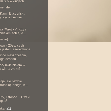
dziś o wikingach...
ie, ale...
 Kamil Baczyński,
y życie biegnie...
wa "Wróżka", czyli
niałam sobie, d...
haiku)
wnik 2025, czyli
ę jestem zawiedziona
 inne nieszczęścia,
ruga szansa k...
tóry uwielbiałam w
twie, a za któ...
zja, ale pewnie
troszkę innego, n...
uty, listopad... OMG!
topad!
nika
(21)