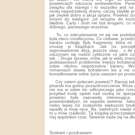
powieściach odczucia ambiwalentne. Pene
związku dla starego i to wszystko jest na
mniej niepotrzebnej dramy, raczej zwykłe p
jak zwykle dobry a akcja spójna. Powieść z
innymi do kategorii „od wrogów do koc
błędnie. Carly i Josh nie byli wrogami, co 
dobrego, pierwszego wrażenia.
To, co zdecydowanie mi się nie podobał
była nieco rozwleczona. Co ciekawe, przedz
bardzo rozległy. Były fragmenty, które mi 
znoszę w książkach. Jak na początku
wyprowadzenie akcji, jeszcze okay... o ile p
zaczynam się nudzić cyklicznie co jakiś cz
tak… Druga sprawa, znów, jak w wielu znan
podstawowych problemów między bohaterami
sobie nikomu niepotrzebne bariery. W
romansach stawia bohaterom los a nie o
komplikowanie sobie życia uważam po prost
Czy zatem polecam powieść? Raczej tak
pisarski ma godny pozazdroszczenia. Może a
nie ma w sobie nic odkrywczego jako roma
przykład trudy opieki nad osobą ze specja
powieści była naprawdę interesująca.
powiedziałabym, że wypada świetnie. Jako 
niebo lepiej niż znakomita większość tytu
wpadły w moje ręce. Ba, niektórych nawet n
to u mnie rzadkość. Tę książkę przeczytałam 
niej spędziłam czas. Świetnie nada się na dłu
Ściskam i pozdrawiam