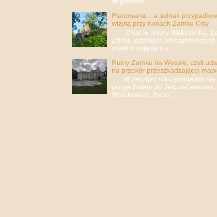
angielskim....
Planowana... a jednak przypadkowa
wizytą przy ruinach Zamku Cisy
Choć w rejony Wałbrzycha, Za
Zdroju jeździłam od najmłodszych 
miałam pojęcia o i...
Ruiny Zamku na Wyspie, czyli uda
na przekór przeszkadzającej mapi
W zeszłym roku poddałam się i 
przyjechałam do Jelcza-Laskowic,
Wrocławiem. Pano...