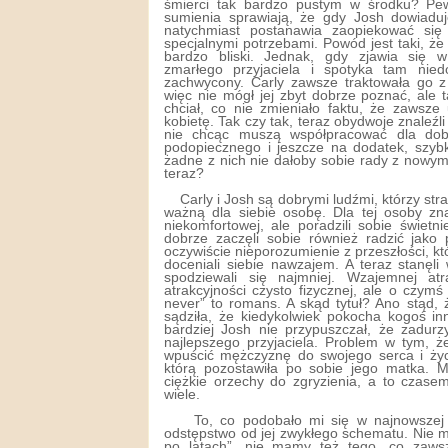
śmierci tak bardzo pustym w środku? Pew
sumienia sprawiają, że gdy Josh dowiaduj
natychmiast postanawia zaopiekować si
specjalnymi potrzebami. Powód jest taki, że 
bardzo bliski. Jednak, gdy zjawia się
zmarłego przyjaciela i spotyka tam nied
zachwycony. Carly zawsze traktowała go z 
więc nie mógł jej zbyt dobrze poznać, ale
chciał, co nie zmieniało faktu, że zawsze
kobietę. Tak czy tak, teraz obydwoje znaleźli 
nie chcąc muszą współpracować dla dob
podopiecznego i jeszcze na dodatek, szy
żadne z nich nie dałoby sobie rady z nowy
teraz?
Carly i Josh są dobrymi ludźmi, którzy st
ważną dla siebie osobę. Dla tej osoby znal
niekomfortowej, ale poradzili sobie świetn
dobrze zaczęli sobie również radzić jako p
oczywiście nieporozumienie z przeszłości, kt
doceniali siebie nawzajem. A teraz stanęli
spodziewali się najmniej. Wzajemnej at
atrakcyjności czysto fizycznej, ale o czym
never” to romans. A skąd tytuł? Ano stąd,
sądziła, że kiedykolwiek pokocha kogoś in
bardziej Josh nie przypuszczał, że zadur
najlepszego przyjaciela. Problem w tym, ż
wpuścić mężczyznę do swojego serca i życ
którą pozostawiła po sobie jego matka. 
ciężkie orzechy do zgryzienia, a to czase
wiele.
To, co podobało mi się w najnowszej
odstępstwo od jej zwykłego schematu. Nie 
po latach”, nie mamy też tego, co zaw