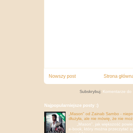
Nowszy post
Strona główn
Subskrybuj:
Komentarze do 
Najpopularniejsze posty :)
„Mason” od Zainab Sambo - nieprop
dłużyła, ale nie mówię, że nie moż
„Mason”, jak większość powieści
e-book, który można przeczytać za