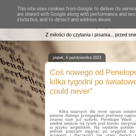
This site uses cookies from Google to deliver its servic
are shared with Google along with performance and secu
read2sleep.pl
statistics, and to detect and address abuse.
Z miłości do czytania i pisania... przed sne
piątek, 6 października 2023
Coś nowego od Penelope
kilka tygodni po światowe
could never”
Kilka ważnych dla mnie spraw ostatn
pewnie dlatego przegapiłam premierę najno
znanej nam już autorki, Penelope Ward. 
wielkie wejście na rynek pod koniec sierpnia
w języku angielskim. Na wydanie polskie 
jednak polecam sięgnąć po oryginał, bo
językiem i dlaczegóż nie upiec dwóch 