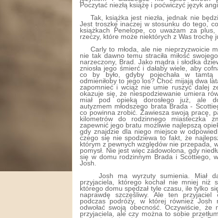
Poczytać niezłą książę i poćwiczyć język angi
Tak, książka jest niezła, jednak nie bę
Jest troszkę inaczej w stosunku do tego, c
książkach Penelope, co uważam za plus, 
rzeczy, które może niektórych z Was trochę j
Carly to młoda, ale nie nieprzyzwoicie mł
nie tak dawno temu straciła miłość swojego
narzeczony, Brad. Jako mądra i słodka dzie
zniosła jego śmierć i dałaby wiele, aby cof
co by było, gdyby pojechała w tamtą
odmieniłoby to jego los? Choć mijają dwa lat
zapomnieć i wciąż nie umie ruszyć dalej 
okazuje się, że niespodziewanie umiera równ
miał pod opieką dorosłego już, ale d
autyzmem młodszego brata Brada - Scottieg
co powinna zrobić. Zawiesza swoją pracę, p
kilometrów do rodzinnego miasteczka z
zapewnić jego bratu możliwie najlepszą opi
gdy znajdzie dla niego miejsce w odpowied
czego się nie spodziewa to fakt, że najleps
którym z pewnych względów nie przepada, w
pomysł. Nie jest więc zadowolona, gdy niedłu
się w domu rodzinnym Brada i Scottiego, w
Josh.
Josh ma wyrzuty sumienia. Miał d
przyjaciela, którego kochał nie mniej niż
którego domu spędzał tyle czasu, ile tylko się
naprawdę szczęśliwy. Ale ten przyjaciel
podczas podróży, w której również Josh m
odwołać swoją obecność. Oczywiście, że ni
przyjaciela, ale czy można to sobie przetłu