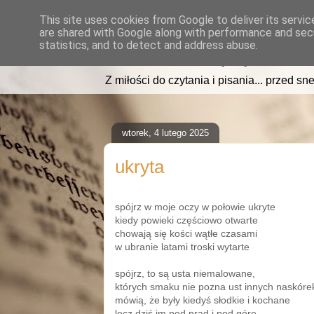
This site uses cookies from Google to deliver its servic
are shared with Google along with performance and secu
read2sleep.pl
statistics, and to detect and address abuse.
Z miłości do czytania i pisania... przed sne
wtorek, 4 lutego 2025
ukryta
spójrz w moje oczy w połowie ukryte
kiedy powieki częściowo otwarte
chowają się kości wątłe czasami
w ubranie latami troski wytarte
spójrz, to są usta niemalowane,
których smaku nie pozna ust innych naskór
mówią, że były kiedyś słodkie i kochane
lecz dziś im pod prąd i pod górę