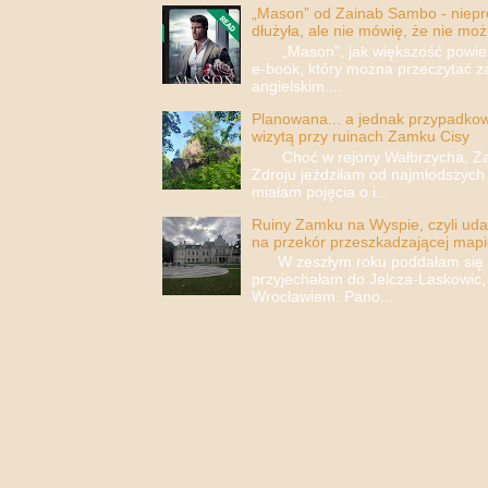
„Mason” od Zainab Sambo - nieprop
dłużyła, ale nie mówię, że nie moż
„Mason”, jak większość powieści
e-book, który można przeczytać za
angielskim....
Planowana... a jednak przypadkowa
wizytą przy ruinach Zamku Cisy
Choć w rejony Wałbrzycha, Za
Zdroju jeździłam od najmłodszych 
miałam pojęcia o i...
Ruiny Zamku na Wyspie, czyli uda
na przekór przeszkadzającej mapi
W zeszłym roku poddałam się i 
przyjechałam do Jelcza-Laskowic,
Wrocławiem. Pano...