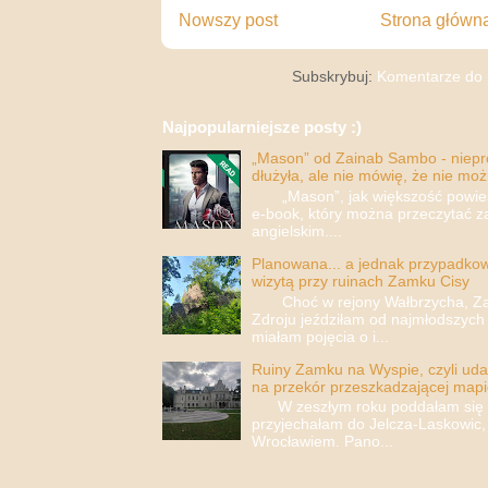
Nowszy post
Strona główn
Subskrybuj:
Komentarze do 
Najpopularniejsze posty :)
„Mason” od Zainab Sambo - nieprop
dłużyła, ale nie mówię, że nie moż
„Mason”, jak większość powieści
e-book, który można przeczytać za
angielskim....
Planowana... a jednak przypadkowa
wizytą przy ruinach Zamku Cisy
Choć w rejony Wałbrzycha, Za
Zdroju jeździłam od najmłodszych 
miałam pojęcia o i...
Ruiny Zamku na Wyspie, czyli uda
na przekór przeszkadzającej mapi
W zeszłym roku poddałam się i 
przyjechałam do Jelcza-Laskowic,
Wrocławiem. Pano...