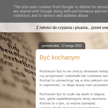
This site uses cookies from Google to deliver its servic
are shared with Google along with performance and secu
read2sleep.pl
statistics, and to detect and address abuse.
Z miłości do czytania i pisania... przed sne
poniedziałek, 13 lutego 2023
Być kochanym
Kochanym być to nie znaczy dostawać kwiat
czy przyjmować czekoladki lub rozdawać ser
Kochać to uśmiechnąć się w dniu pełnym mr
to zapomnieć, co złego duszę nam przewier
Kochanym być to czułe się wtulić w objęcia
tam, gdzie najdelikatniejsze istoty ukochane
Kochać to o tym, co ważne pamiętać
i piękne chwile stwarzać niezapomniane