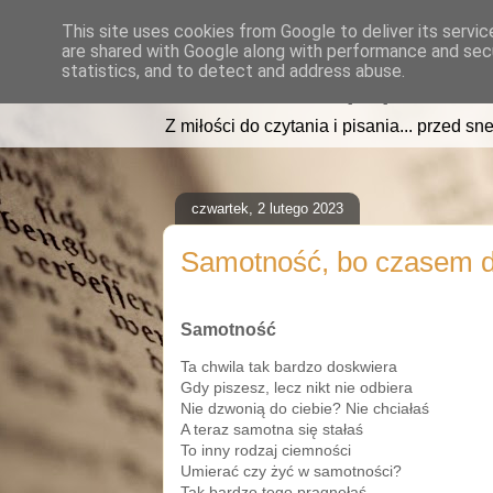
This site uses cookies from Google to deliver its servic
are shared with Google along with performance and secu
read2sleep.pl
statistics, and to detect and address abuse.
Z miłości do czytania i pisania... przed sne
czwartek, 2 lutego 2023
Samotność, bo czasem 
Samotność
Ta chwila tak bardzo doskwiera
Gdy piszesz, lecz nikt nie odbiera
Nie dzwonią do ciebie? Nie chciałaś
A teraz samotna się stałaś
To inny rodzaj ciemności
Umierać czy żyć w samotności?
Tak bardzo tego pragnęłaś