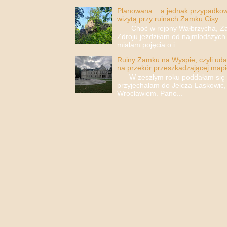
Planowana... a jednak przypadkowa
wizytą przy ruinach Zamku Cisy
Choć w rejony Wałbrzycha, Za
Zdroju jeździłam od najmłodszych 
miałam pojęcia o i...
Ruiny Zamku na Wyspie, czyli uda
na przekór przeszkadzającej mapi
W zeszłym roku poddałam się i 
przyjechałam do Jelcza-Laskowic,
Wrocławiem. Pano...