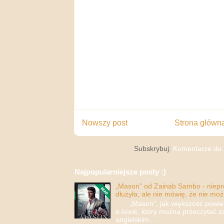
Nowszy post
Strona główn
Subskrybuj:
Komentarze do 
Najpopularniejsze posty :)
„Mason” od Zainab Sambo - nieprop
dłużyła, ale nie mówię, że nie moż
„Mason”, jak większość powieści
e-book, który można przeczytać za
angielskim....