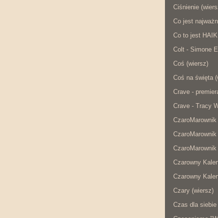
Ciśnienie (wiers
Co jest najważn
Co to jest HAI
Colt - Simone E
Coś (wiersz)
Coś na święta (
Crave - premier
Crave - Tracy W
CzaroMarownik 
CzaroMarownik 
CzaroMarownik 
Czarowny Kalen
Czarowny Kalen
Czary (wiersz)
Czas dla siebie 