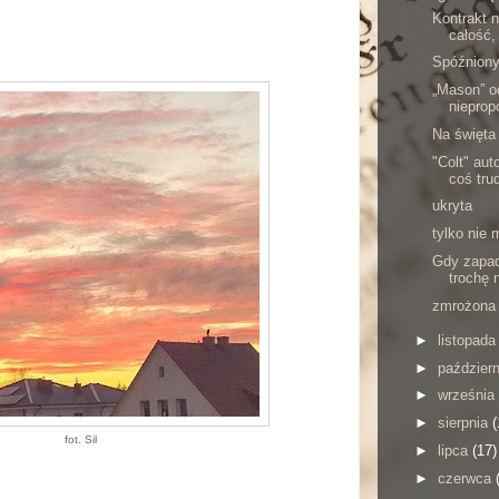
Kontrakt 
całość,
Spóźnion
„Mason” o
niepropo
Na święta
"Colt" aut
coś tru
ukryta
tylko nie 
Gdy zapad
trochę n
zmrożona
►
listopad
►
paździer
►
września
►
sierpnia
(
fot. Sil
►
lipca
(17)
►
czerwca