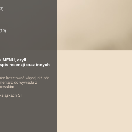
(3)
(19)
u MENU, czyli
spis recenzji oraz innych
że kosztować więcej niż pół
komentarz do wywiadu z
kowskim
książkach Sil