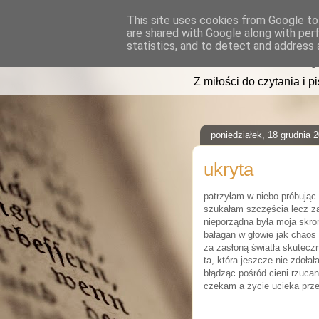
This site uses cookies from Google to 
are shared with Google along with per
read2sleep
statistics, and to detect and address 
Z miłości do czytania i p
poniedziałek, 18 grudnia 
ukryta
patrzyłam w niebo próbując
szukałam szczęścia lecz z
nieporządna była moja skr
bałagan w głowie jak chaos
za zasłoną światła skuteczn
ta, która jeszcze nie zdoła
błądząc pośród cieni rzuca
czekam a życie ucieka prze