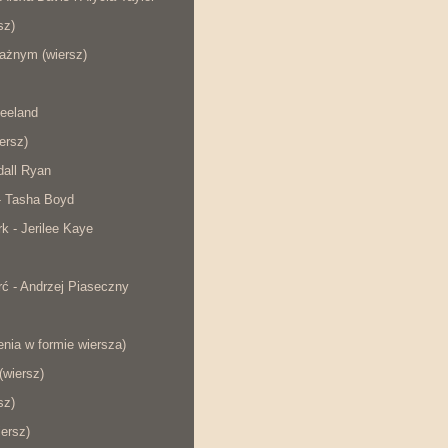
sz)
ażnym (wiersz)
eeland
iersz)
dall Ryan
- Tasha Boyd
rk - Jerilee Kaye
ć - Andrzej Piaseczny
nia w formie wiersza)
wiersz)
sz)
iersz)