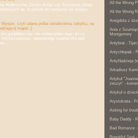
All the Wrong P
 Wałbrzycha, Zamku Książ czy Szczawna Zdroju
jmłodszych lat, to jednak do niedawna nie miałam
All the Wrong R
Anegdota z dzie
Wyspie, czyli udana próba odnalezienia zabytku, na
adzającej mapie ;)
Ania z Szumiąc
 poddałam się i nie zobaczyłam tego, po co
Montgomery
 Jelcza-Laskowic, niewielkiego miasteczka pod
Antybrat - Tijan
o...
Antychłopak - 
AntyNadzieja (w
Arkadiusz Kami
Artykuł "Joanni
zeszyt" - komen
Artykuł o dzie
Arystokrata - 
Asking for troub
Baby Daddy - K
Bad Romance -
Beautiful Seal -