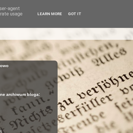
user-agent
erate usage
LEARN MORE
GOT IT
iowo
ne archiwum bloga:
9)