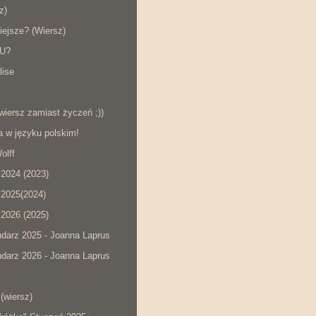
z)
iejsze? (Wiersz)
KU?
lise
wiersz zamiast życzeń ;))
a w języku polskim!
olff
2024 (2023)
2025(2024)
2026 (2025)
darz 2025 - Joanna Laprus
darz 2026 - Joanna Laprus
(wiersz)