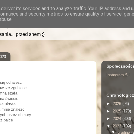
deliver its services and to analyze traffic. Your IP address and 
formance and security metrics to ensure quality of service, gen
.pl
abuse.
isania... przed snem ;)
2023
Społecznośc
Instagram Sil
 się odnaleźć
awsze zgubione
omna szafa
Chronologicz
 na świecie
►
2026
(94)
ie ukryta
ła mnie znaleźć
►
2025
(170)
nych przez chmury
►
2024
(303)
z palce
▼
2023
(109)
▼
grudnia
(