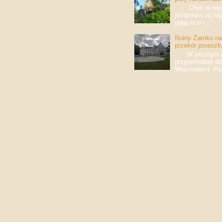
Choć w rejony
jeździłam od na
pojęcia o i...
Ruiny Zamku na 
przekór przeszk
W zeszłym roku
przyjechałam do
Wrocławiem. Pan