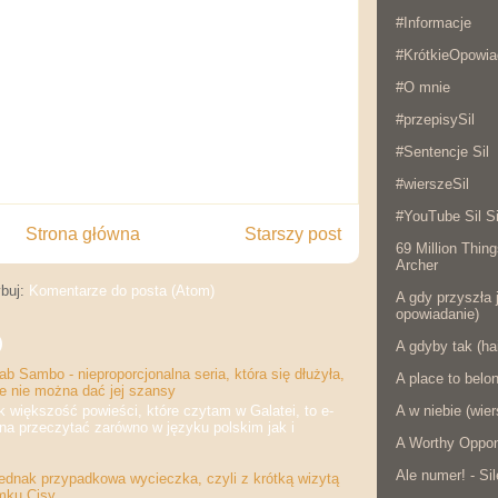
#Informacje
#KrótkieOpowia
#O mnie
#przepisySil
#Sentencje Sil
#wierszeSil
#YouTube Sil Si
Strona główna
Starszy post
69 Million Thing
Archer
buj:
Komentarze do posta (Atom)
A gdy przyszła j
opowiadanie)
)
A gdyby tak (ha
b Sambo - nieproporcjonalna seria, która się dłużyła,
A place to belo
że nie można dać jej szansy
A w niebie (wier
iększość powieści, które czytam w Galatei, to e-
na przeczytać zarówno w języku polskim jak i
A Worthy Oppon
Ale numer! - Si
jednak przypadkowa wycieczka, czyli z krótką wizytą
mku Cisy