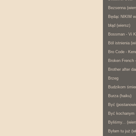
Bezsenna (wier
Będąc NIKIM w
błąd (wiersz)
Bossman - Vi K
Ból istnienia (w
Bro Code - Ken
Broken French 
Brother after da
Brzeg
Budzikom śmier
Burza (haiku)
Być (postanowie
Być kochanym (
Byliśmy... (wier
Byłam tu już (w