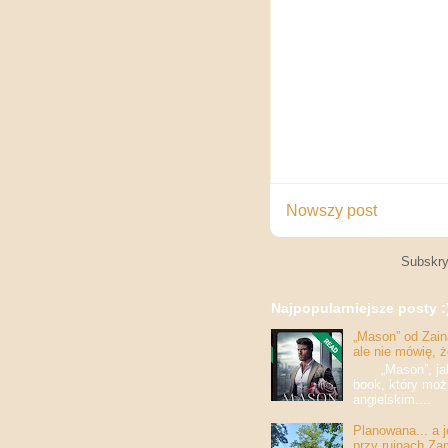
Nowszy post
Subskry
Najpopularniejsze posty :
„Mason” od Zaina
ale nie mówię, 
„Mason”, jak w
book, który moż
angielskim....
Planowana... a 
przy ruinach Za