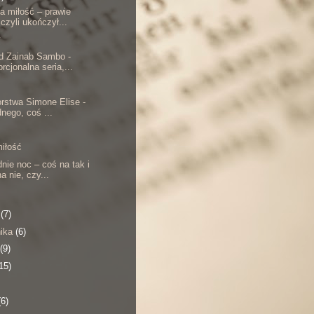
na miłość – prawie
 czyli ukończył...
y
d Zainab Sambo -
rcjonalna seria,...
orstwa Simone Elise -
dnego, coś ...
miłość
nie noc – coś na tak i
a nie, czy...
a
(7)
nika
(6)
(9)
15)
(6)