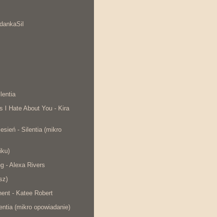
dankaSil
lentia
s I Hate About You - Kira
esień - Silentia (mikro
iku)
ng - Alexa Rivers
sz)
ent - Katee Robert
lentia (mikro opowiadanie)