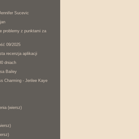
ennifer Sucevic
jan
łe problemy z punktami za
ość 09/2025
ta recenzja aplikacji
00 dniach
sa Bailey
s Charming - Jerilee Kaye
nia (wiersz)
wiersz)
ersz)