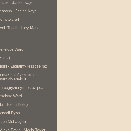
laces - Jarilee Kaye
easons - Jerilee Kaye
ciństwa Sil
ych Topoli - Lucy Maud
Penelope Ward
iersz)
ński - Zagrajmy jeszcze raz
e mąż założył niebieski
tarz do artykułu
cku pogryzionym przez psa
Penelope Ward
le - Tessa Beiley
endall Ryan
 Jen McLaughlin
 Alexa Davis i Alycia Taylor