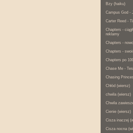
Bzy (haiku)
Campus God - J
Carter Reed - Ti
Chapters - ciąg
reklamy
Chapters - now
Chapters - swois
Chapters po 10
Chase Me - Tes
Chasing Princes
Chłód (wiersz)
chwila (wiersz)
Chwila zawiesze
Cienie (wiersz)
Cisza inaczej (
Cisza nocna (wi