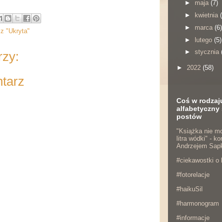
►
maja
(7)
►
kwietnia
►
marca
(6)
z "Ukryta"
►
lutego
(5)
►
stycznia
rzy:
►
2022
(58)
ntarz
Coś w rodzaj
alfabetyczny 
postów
"Książka nie mo
litra wódki" - 
Andrzejem Sap
#ciekawostki o 
#fotorelacje
#haikuSil
#harmonogram
#informacje