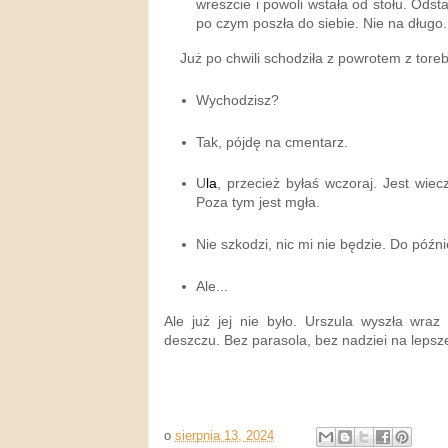
wreszcie i powoli wstała od stołu. Odst
po czym poszła do siebie. Nie na długo.
Już po chwili schodziła z powrotem z toreb
Wychodzisz?
Tak, pójdę na cmentarz.
U
la
, przecież byłaś wczoraj. Jest wiecz
Poza tym jest mgła.
Nie szkodzi, nic mi nie będzie. Do późn
Ale...
Ale już jej nie było. Urszula wyszła wraz
deszczu. Bez parasola, bez nadziei na lepsz
o
sierpnia 13, 2024