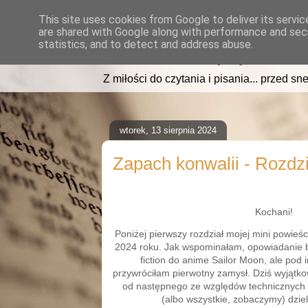
This site uses cookies from Google to deliver its servic
are shared with Google along with performance and secu
read2sleep.pl
statistics, and to detect and address abuse.
Z miłości do czytania i pisania... przed sne
wtorek, 13 sierpnia 2024
Zapach konwalii - Rozdzi
Kochani!
Poniżej pierwszy rozdział mojej mini powieś
2024 roku. Jak wspominałam, opowiadanie b
fiction do anime Sailor Moon, ale pod
przywróciłam pierwotny zamysł. Dziś wyjątkow
od następnego ze względów technicznych 
(albo wszystkie, zobaczymy) dziel