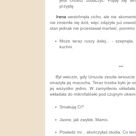
jeśli chcesz zobaczyć. Pójdę się ter
przyjdę.
Irena
westchnęła cicho, ale nie skomento
nie zmieniła się dziś, więc zdążyła już oswoi
stan jednak nie przestawał martwić, pomimo 
Może teraz ruszy dalej... - szepnęła,
kuchni.
***
Był wieczór, gdy Urszula zeszła wreszcie 
smażyła jej macocha. Teraz trzeba było je o
jej wszystko jedno. W zamyśleniu układała
wkładała do mikrofalówki pod czujnym okiem 
Smakują Ci?
Jasne, jak zwykle, Mamo.
Powiedz mi... skończyłaś studia. Co ter