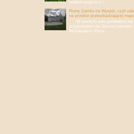
miałam pojęcia o i...
Ruiny Zamku na Wyspie, czyli uda
na przekór przeszkadzającej mapi
W zeszłym roku poddałam się i 
przyjechałam do Jelcza-Laskowic,
Wrocławiem. Pano...