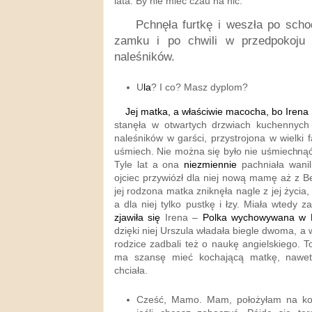
lata. By nie mieć czau na nic.
Pchnęła furtkę i weszła po scho
zamku i po chwili w przedpokoju 
naleśników.
U
la
? I co? Masz dyplom?
Jej matka, a właściwie macocha, bo Irena S
stanęła w otwartych drzwiach kuchennych
naleśników w garści, przystrojona w wielki fa
uśmiech. Nie można się było nie uśmiechnąć
Tyle lat a ona
niezmiennie
pachniała wanil
ojciec przywiózł dla niej nową mamę aż z Ber
jej rodzona matka zniknęła nagle z jej życia, 
a dla niej tylko pustkę i łzy. Miała wtedy z
zjawiła się
Irena –
Polka wychowywana w 
dzięki niej Urszula władała biegle dwoma, a 
rodzice zadbali też o naukę angielskiego. To
ma szansę mieć kochającą matkę, nawet j
chciała.
Cześć, Mamo. Mam, położyłam na ko