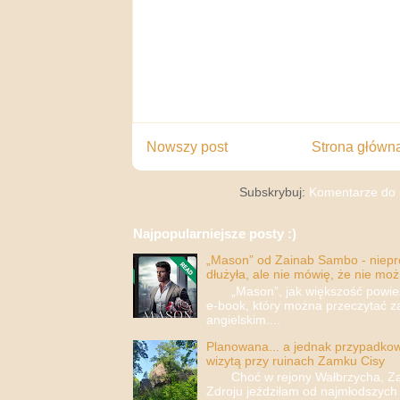
Nowszy post
Strona główn
Subskrybuj:
Komentarze do 
Najpopularniejsze posty :)
„Mason” od Zainab Sambo - nieprop
dłużyła, ale nie mówię, że nie moż
„Mason”, jak większość powieści
e-book, który można przeczytać za
angielskim....
Planowana... a jednak przypadkowa
wizytą przy ruinach Zamku Cisy
Choć w rejony Wałbrzycha, Za
Zdroju jeździłam od najmłodszych 