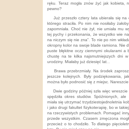
ręku. Teraz mogła znów żyć jak kobieta, ni
pewno?
Już przeszło cztery lata ubierała się na
którego straciła. Po nim nie nosiłaby żałob
zapomniała. Choć nie żył, nie umiała mu wy
tej pychy i przekonania, że wszystko wie naj
na niczym się nie zna”. To nie po nim wkła
okropny kolor na swoje blade ramiona. Nie dl
puste błękitne oczy ciemnymi okularami a 
chustę na te kilka najsmutniejszych dni w
urodziny. Miałaby już dziesięć lat...
Brawa przebrzmiały. Na środek zaprosz
jeszcze kolejnych. Były podziękowania, ja
można było podnosić się z miejsc. Nareszcie
Dwie godziny później szła więc wreszci
spędziła okres studiów. Spóźnionych, ale 
miała się utrzymać trzydziestojednoletnia ko
i jako drugi fakultet fizykoterapię, bo w taki
na rzeczywistych problemach. Pomagać innym
przede wszystkim. Czasem zmęczona mogł
przecież o to chodziło. To dlatego pięciole