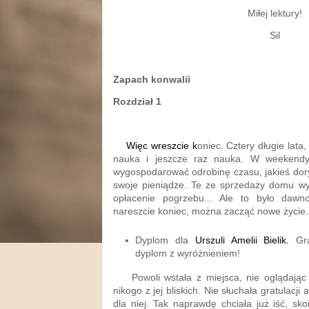
Miłej lektury!
Sil
Zapach konwalii
Rozdział 1
Więc wreszcie k
oniec. Cztery długie lat
nauka i jeszcze raz nauka. W weekendy 
wygospodarować odrobinę czasu, jakieś dory
swoje pieniądze. Te ze sprzedaży domu wys
opłacenie pogrzebu... Ale to było dawno
nareszcie koniec, można zacząć nowe życie.
Dyplom dla
Urszuli Amelii Bielik.
Gra
dyplom z wyróżnieniem!
Powoli wstała z miejsca, nie oglądając
nikogo z jej bliskich. Nie słuchała gratulacji 
dla niej. Tak naprawdę chciała już iść, sk