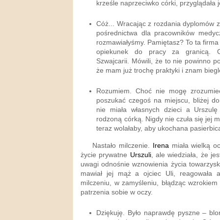
krześle naprzeciwko córki, przyglądała j
Cóż... Wracając z rozdania dyplomów z
pośrednictwa dla pracowników medyc
rozmawiałyśmy. Pamiętasz? To ta firma 
opiekunek do pracy za granicą. 
Szwajcarii. Mówili, że to nie powinno p
że mam już trochę praktyki i znam biegl
Rozumiem. Choć nie mogę zrozumieć
poszukać czegoś na miejscu, bliżej d
nie miała własnych dzieci a Urszulę 
rodzoną córką. Nigdy nie czuła się je
teraz wolałaby, aby ukochana pasierbica 
Nastało milczenie.
Irena
miała wielką oc
życie prywatne
Urszuli
, ale wiedziała, że je
uwagi odnośnie wznowienia życia towarzyski
mawiał jej mąż a ojciec Uli, reagowała al
milczeniu, w zamyśleniu, błądząc wzrokiem 
patrzenia sobie w oczy.
Dziękuję. Było naprawdę pyszne – blo