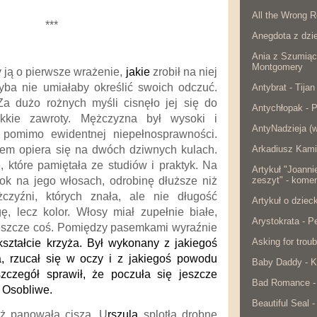
All the Wrong R
***
Anegdota z dzie
Ania z Szumiąc
Montgomery
y ją o pierwsze wrażenie,
jakie
zrobił na niej
ba nie umiałaby określić swoich odczuć.
Antybrat - Tijan
Za dużo rożnych myśli cisnęło jej się do
Antychłopak - 
ekkie zawroty. Mężczyzna był wysoki i
AntyNadzieja (w
 pomimo ewidentnej niepełnosprawności.
Arkadiusz Kami
kiem opiera się na dwóch dziwnych kulach.
, które pamiętała ze studiów i praktyk. Na
Artykuł "Joanni
zeszyt" - komen
ok na jego włosach, odrobinę dłuższe niż
czyźni, których znała, ale nie długość
Artykuł o dzie
ę, lecz kolor. Włosy miał zupełnie białe,
Arystokrata - 
I jeszcze coś. Pomiędzy pasemkami wyraźnie
Asking for troub
ształcie krzyża. Był wykonany z jakiegoś
a, rzucał się w oczy i z jakiegoś powodu
Baby Daddy - K
zczegół sprawił, że poczuła się jeszcze
Bad Romance -
. Osobliwe.
Beautiful Seal -
ż panowała cisza. U
rszula
splotła drobne