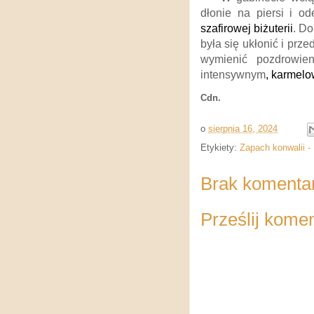
dłonie na piersi i o
szafirowej biżuterii
. Do
była się ukłonić i prze
wymienić pozdrowie
intensywnym
, karmel
Cdn.
o
sierpnia 16, 2024
Etykiety:
Zapach konwalii -
Brak komenta
Prześlij kome