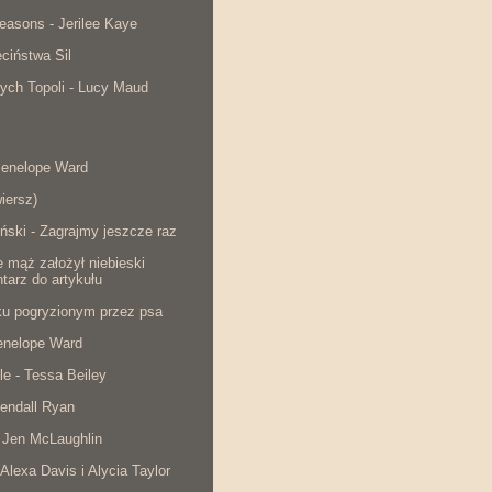
easons - Jerilee Kaye
ciństwa Sil
ych Topoli - Lucy Maud
Penelope Ward
iersz)
ński - Zagrajmy jeszcze raz
e mąż założył niebieski
tarz do artykułu
cku pogryzionym przez psa
Penelope Ward
le - Tessa Beiley
endall Ryan
 Jen McLaughlin
 Alexa Davis i Alycia Taylor