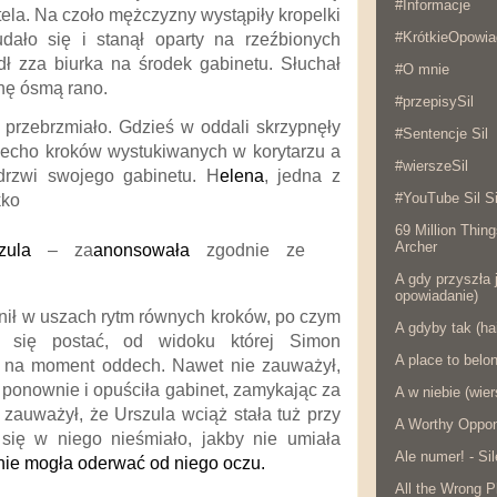
#Informacje
tela. Na czoło mężczyzny wystąpiły kropelki
#KrótkieOpowia
udało się i stanął oparty na rzeźbionych
ł zza biurka na środek gabinetu. Słuchał
#O mnie
inę ósmą rano.
#przepisySil
 przebrzmiało. Gdzieś w oddali skrzypnęły
#Sentencje Sil
 echo kroków wystukiwanych w korytarzu a
#wierszeSil
 drzwi swojego gabinetu. H
elena
, jedna z
#YouTube Sil Si
kko
69 Million Thing
Archer
szula
– za
anonsowała
zgodnie ze
A gdy przyszła j
opowiadanie)
nił w uszach rytm równych kroków, po czym
A gdyby tak (ha
 się postać, od widoku której Simon
A place to belo
 na moment oddech. Nawet nie zauważył,
ponownie i opuściła gabinet, zamykając za
A w niebie (wier
 zauważył, że Urszula wciąż stała tuż przy
A Worthy Oppon
 się w niego nieśmiało, jakby nie umiała
Ale numer! - Si
 nie mogła oderwać od niego oczu.
All the Wrong P