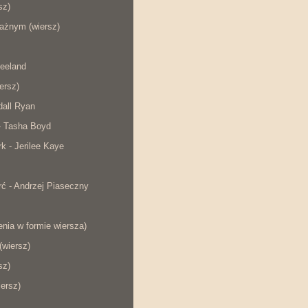
sz)
ażnym (wiersz)
eeland
iersz)
dall Ryan
- Tasha Boyd
rk - Jerilee Kaye
ć - Andrzej Piaseczny
nia w formie wiersza)
wiersz)
sz)
iersz)