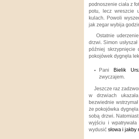
podnoszenie ciała z fo
potu, lecz wreszcie 
kulach. Powoli wyszed
jak zegar wybija godz
Ostatnie uderzenie
drzwi. Simon usłyszał
później skrzypnięcie
pokojówek dygnęła le
Pani
Bielik Ur
zwyczajem.
Jeszcze raz zadzwo
w drzwiach ukazała
bezwiednie wstrzymał
że pokojówka dygnęła 
sobą drzwi. Natomiast
wyjściu i wpatrywała
wydusić
słowa i jakby