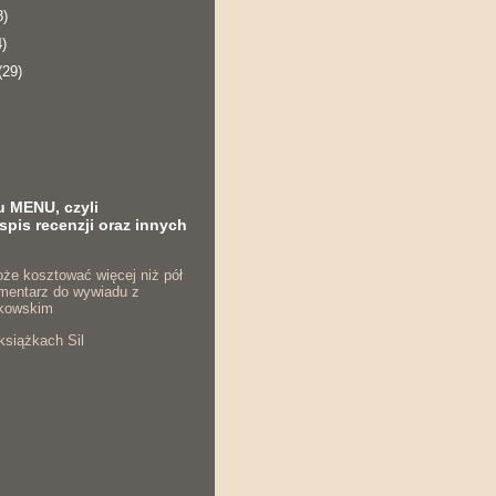
8)
4)
(29)
u MENU, czyli
spis recenzji oraz innych
że kosztować więcej niż pół
komentarz do wywiadu z
kowskim
książkach Sil