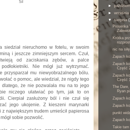
Sil
►
paździer
►
września
▼
sierpnia
(
Piosenka 
Zalewsk
Krótka pr
rozpros
 siedział nieruchomo w fotelu, w swoim
nic na siłę
miną i jeszcze zimniejszym sercem. Czuł,
Zapach kon
twieją od zaciskania zębów, a palce
Zapach kon
podłokietniki. Nie mógł już wytrzymać.
Część 
e przysparzał mu niewyobrażalnego bólu.
Zapach kon
 wołać o pomoc, ale wiedział, że nigdy tego
Część 
ko dlatego, że nie pozwalała mu na to jego
The Dare,
Ryan pis
bie niczego ułatwiać po tym, jak to on
ii. Cierpiał zasłużony ból i nie czuł się
Zapach kon
zać jego ukojenie. Z kieszeni marynarki
Zapach kon
i z największym trudem umieścił papierosa
punkt wid
e mógł sobie pozwolić.
Zapach kon
Takie tam 