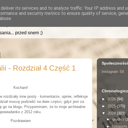
deliver its services and to analyze traffic. Your IP address and 
formance and security metrics to ensure quality of service, gen
.pl
abuse.
isania... przed snem ;)
Społecznośc
ii - Rozdział 4 Część 1
Instagram Sil
Kochani!
Chronologicz
 rozdziały inne posty - komentarze, opinie, refleksje
►
2026
(94)
ozdział muszę podzielić na dwie części, gdyż jest za
►
2025
(170)
się go na blogu. Przypominam, że to moje archiwalne
opowiadanko z 2012 roku.
▼
2024
(303)
►
grudnia
(
Pozdrawiam
►
listopad