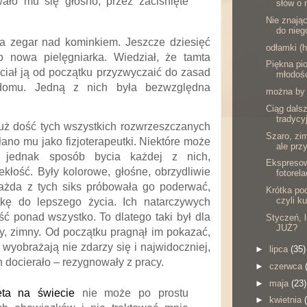
rwało mu się głośno, przez zaciśnięte
słów o 
Nie znając
do niego
a zegar nad kominkiem. Jeszcze dziesięć
odłamki (h
go nowa pielęgniarka. Wiedział, że tamta
Piękna pi
chciał ją od początku przyzwyczaić do zasad
młodości
domu. Jedną z nich była bezwzględna
można by
Ciąg dals
tradycyj
już dość tych wszystkich rozwrzeszczanych
Szaro, zim
łano mu jako fizjoterapeutki. Niektóre może
ale prz
, jednak sposób bycia każdej z nich,
Ekspresow
ekłość. Były kolorowe, głośne, obrzydliwie
fotorela
ażda z tych siks próbowała go poderwać,
Krótka po
czyli k
kę do lepszego życia. Ich natarczywych
ść ponad wszystko. To dlatego taki był dla
Styczeń, l
JUŻ?
y, zimny. Od początku pragnął im pokazać,
e wyobrażają nie zdarzy się i najwidoczniej,
►
lipca
(35)
h docierało – rezygnowały z pracy.
►
czerwca
►
maja
(23)
eta na świecie
nie może po prostu
►
kwietnia