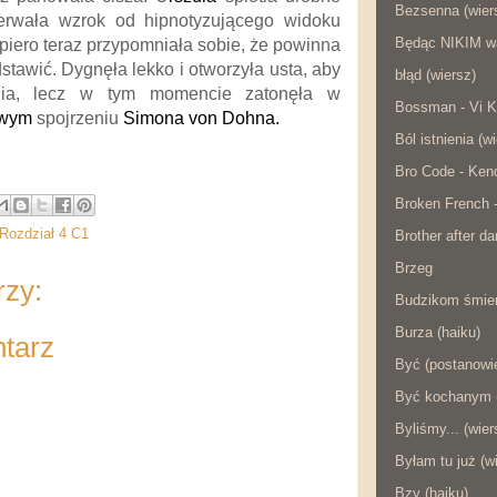
Bezsenna (wier
derwała wzrok od hipnotyzującego widoku
Będąc NIKIM w
piero teraz przypomniała sobie, że powinna
dstawić. Dygnęła lekko i otworzyła usta, aby
błąd (wiersz)
nia, lecz w tym momencie zatonęła w
Bossman - Vi K
owym
spojrzeniu
Simona von Dohna.
Ból istnienia (w
Bro Code - Ken
Broken French 
 Rozdział 4 C1
Brother after da
Brzeg
rzy:
Budzikom śmier
Burza (haiku)
ntarz
Być (postanowie
Być kochanym (
Byliśmy... (wier
Byłam tu już (w
Bzy (haiku)