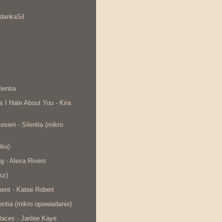
dankaSil
lentia
s I Hate About You - Kira
esień - Silentia (mikro
iku)
ng - Alexa Rivers
sz)
ent - Katee Robert
lentia (mikro opowiadanie)
laces - Jarilee Kaye