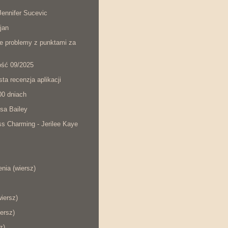
ennifer Sucevic
jan
łe problemy z punktami za
ość 09/2025
ta recenzja aplikacji
00 dniach
sa Bailey
s Charming - Jerilee Kaye
nia (wiersz)
wiersz)
ersz)
z)