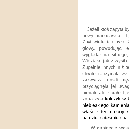
Jeżeli ktoś zapytałb
nowy pracodawca, chy
Zbyt wiele ich było. 
głowy, powodując l
wyglądał na silnego,
Widziała, jak z wysił
Zupełnie innych niż te
chwilę zatrzymała wzr
zazwyczaj nosili męż
przyciągnęła jej uwag
nienaturalnie białe. 
zobaczyła
kolczyk w k
niebieskiego kamieni
właśnie ten drobny s
bardziej onieśmielona
W gabinecie wcią