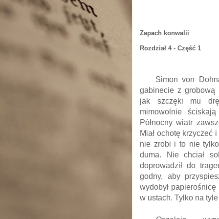
Zapach konwalii
Rozdział 4 - Część 1
Simon von Dohna
gabinecie z grobową 
jak szczęki mu drę
mimowolnie ściskają 
Północny wiatr zawsz
Miał ochotę krzyczeć i
nie zrobi i to nie tyl
duma. Nie chciał so
doprowadził do traged
godny, aby przyspies
wydobył papierośnicę 
w ustach. Tylko na tyl