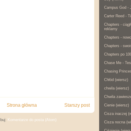
Campus God - J
Carter Reed - Ti
Chapters - ciąg
reklamy
Chapters - now
Chapters - swois
Chapters po 10
Chase Me - Tes
Chasing Princes
Chłód (wiersz)
chwila (wiersz)
Chwila zawiesze
Strona główna
Starszy post
Cienie (wiersz)
Cisza inaczej (
buj:
Komentarze do posta (Atom)
Cisza nocna (wi
Ciśnienie (wiers