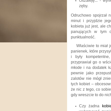
Oszaleję... - wy
zęby.
Odruchowo spojrzał n
minut i przyjdzie je
kobieta już jest, ale 
panujących w tym 
punktualność.
Właściwie to miał 
panienek, które przysy
i były kompetentne
przyprawiał go o wści
młode i na dodatek k
pewnie jako przepust
zalotów nie mógł znie
tych kobiet – obcesow
że nic z tego, co sobi
gdy wreszcie to do nic
Czy żadna
kobi