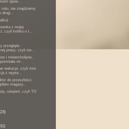
moim opow...
 celu, nie znajdziemy
 drogi...
aiku)
osenka z mojej
, czyli krótko o t...
zy przeglądu
nej prasy, czyli sie...
no i melancholijnie,
ypomniała mi...
e wakacje, czyli mini
cja z wypra...
dróż do przeszłości,
upiłam magazy...
uty, sierpień, czyli TO
(23)
(31)