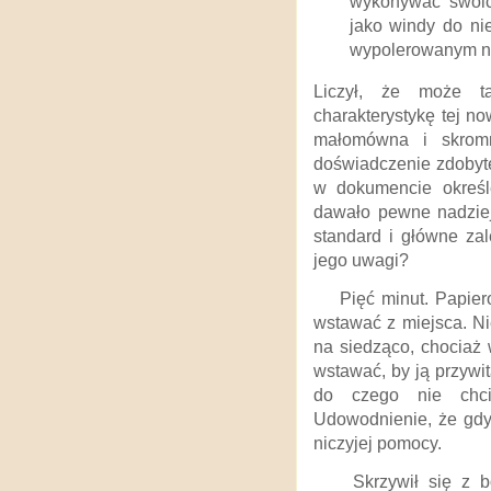
wykonywać swoic
jako windy do ni
wypolerowanym na 
Liczył, że może t
charakterystykę tej n
małomówna i skromn
doświadczenie zdobyte
w dokumencie określe
dawało pewne nadzieje
standard i główne zal
jego uwagi?
Pięć minut. Papier
wstawać z miejsca. N
na siedząco, chociaż 
wstawać, by ją przywit
do czego nie chci
Udowodnienie, że gdyb
niczyjej pomocy.
Skrzywił się z b