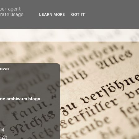
user-agent
erate usage
LEARN MORE
GOT IT
iowo
ne archiwum bloga:
15)
a
(27)