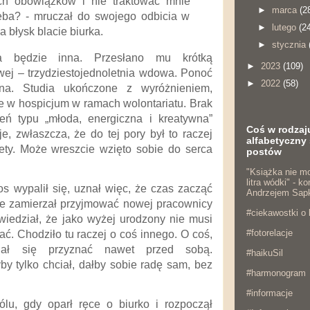
h obowiązków i nie traktować mnie
►
marca
(2
eba? - mruczał do swojego odbicia w
►
lutego
(2
błysk blacie biurka.
►
stycznia
a będzie inna. Przesłano mu krótką
►
2023
(109)
owej – trzydziestojednoletnia wdowa. Ponoć
►
2022
(58)
a. Studia ukończone z wyróżnieniem,
 w hospicjum w ramach wolontariatu. Brak
ń typu „młoda, energiczna i kreatywna”
Coś w rodzaj
, zwłaszcza, że do tej pory był to raczej
alfabetyczny 
ety. Może wreszcie wzięto sobie do serca
postów
"Książka nie mo
litra wódki" - 
os wypalił się, uznał więc, że czas zacząć
Andrzejem Sap
ie zamierzał przyjmować nowej pracownicy
#ciekawostki o 
wiedział, że jako wyżej urodzony nie musi
#fotorelacje
ać. Chodziło tu raczej o coś innego. O coś,
ał się przyznać nawet przed sobą.
#haikuSil
y tylko chciał, dałby sobie radę sam, bez
#harmonogram
#informacje
ólu, gdy oparł ręce o biurko i rozpoczął