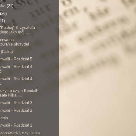
nika
(21)
(26)
21)
"Kochaj" Krzysztofa
iego jako mój ...
zerwa na
towanie skrzydeł
 (haiku)
walii - Rozdział 5
walii - Rozdział 4
2
walii - Rozdział 4
1
 czyli o czym Kendall
ała kilka l...
walii - Rozdział 3
walii - Rozdział 2
zenia
walii - Rozdział 1
zapowiedzi, czyli kilka