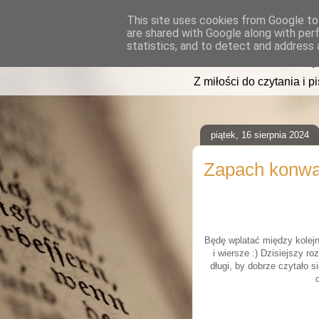
This site uses cookies from Google to 
are shared with Google along with per
read2sleep
statistics, and to detect and address 
Z miłości do czytania i p
piątek, 16 sierpnia 2024
Zapach konwal
Będę wplatać między kolejne
i wiersze :) Dzisiejszy r
długi, by dobrze czytało 