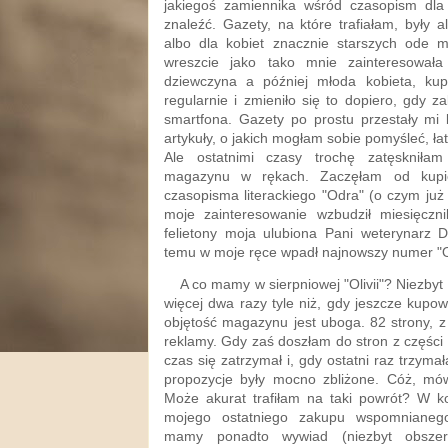
jakiegoś zamiennika wśród czasopism dla
znaleźć. Gazety, na które trafiałam, były
albo dla kobiet znacznie starszych ode m
wreszcie jako tako mnie zainteresowała
dziewczyna a później młoda kobieta, kup
regularnie i zmieniło się to dopiero, gdy 
smartfona. Gazety po prostu przestały mi 
artykuły, o jakich mogłam sobie pomyśleć, ła
Ale ostatnimi czasy trochę zatęskniłam
magazynu w rękach. Zaczęłam od kupi
czasopisma literackiego "Odra" (o czym ju
moje zainteresowanie wzbudził miesięczni
felietony moja ulubiona Pani weterynarz D
temu w moje ręce wpadł najnowszy numer "Ol
A co mamy w sierpniowej "Olivii"? Niezbyt wi
więcej dwa razy tyle niż, gdy jeszcze kupo
objętość magazynu jest uboga. 82 strony, z
reklamy. Gdy zaś doszłam do stron z części
czas się zatrzymał i, gdy ostatni raz trzymał
propozycje były mocno zbliżone. Cóż, m
Może akurat trafiłam na taki powrót? W ko
mojego ostatniego zakupu wspomniane
mamy ponadto wywiad (niezbyt obszer