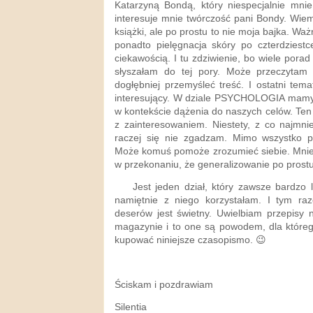
Katarzyną Bondą, który niespecjalnie mnie 
interesuje mnie twórczość pani Bondy. Wie
książki, ale po prostu to nie moja bajka. 
ponadto pielęgnacja skóry po czterdziestc
ciekawością. I tu zdziwienie, bo wiele porad 
słyszałam do tej pory. Może przeczytam
dogłębniej przemyśleć treść. I ostatni tem
interesujący. W dziale PSYCHOLOGIA mamy
w kontekście dążenia do naszych celów. Ten
z zainteresowaniem. Niestety, z co najmni
raczej się nie zgadzam. Mimo wszystko p
Może komuś pomoże zrozumieć siebie. Mnie 
w przekonaniu, że generalizowanie po prostu 
Jest jeden dział, który zawsze bardzo lu
namiętnie z niego korzystałam. I tym raz
deserów jest świetny. Uwielbiam przepisy
magazynie i to one są powodem, dla któreg
kupować niniejsze czasopismo. 😉
Ściskam i pozdrawiam
Silentia