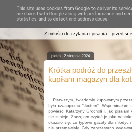
This site uses cookies from Google to deliver its servic
are shared with Google along with performance and secu
read2sleep.pl
statistics, and to detect and address abuse.
Z miłości do czytania i pisania... przed sne
piątek, 2 sierpnia 2024
Krótka podróż do przeszło
kupiłam magazyn dla kobi
Pierwszym, świadomie kupowanym przeze 
było czasopismo "Jestem". Wspominałam o
powieści Katarzyny Grocholi i, jak pisałam
nie istnieje. Zaczęłam czytać je jako nasto
okazało się, że typowe gazety dla młodych
nie przemawiały. Gdy zaprzestano wydawa