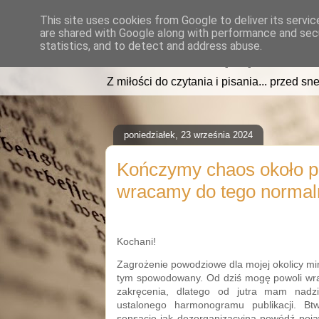
This site uses cookies from Google to deliver its servic
are shared with Google along with performance and secu
read2sleep.pl
statistics, and to detect and address abuse.
Z miłości do czytania i pisania... przed sne
poniedziałek, 23 września 2024
Kończymy chaos około p
wracamy do tego normal
Kochani!
Zagrożenie powodziowe dla mojej okolicy m
tym spowodowany. Od dziś mogę powoli wr
zakręcenia, dlatego od jutra mam nadz
ustalonego harmonogramu publikacji. Bt
sensacje jak dezorganizacyjna powódź pojaw