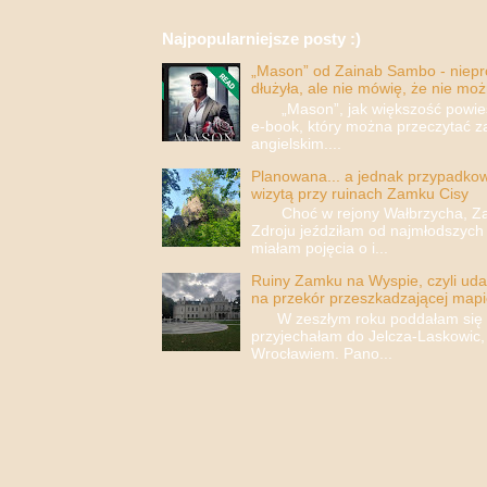
Najpopularniejsze posty :)
„Mason” od Zainab Sambo - nieprop
dłużyła, ale nie mówię, że nie moż
„Mason”, jak większość powieści
e-book, który można przeczytać za
angielskim....
Planowana... a jednak przypadkowa
wizytą przy ruinach Zamku Cisy
Choć w rejony Wałbrzycha, Za
Zdroju jeździłam od najmłodszych 
miałam pojęcia o i...
Ruiny Zamku na Wyspie, czyli uda
na przekór przeszkadzającej mapi
W zeszłym roku poddałam się i 
przyjechałam do Jelcza-Laskowic,
Wrocławiem. Pano...