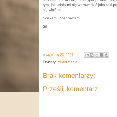
tym, jak udało mi się wprowadzić jako taki p
się wkrótce.
Ściskam i pozdrawiam
Sil
o
września 23, 2024
Etykiety:
#Informacje
Brak komentarzy:
Prześlij komentarz