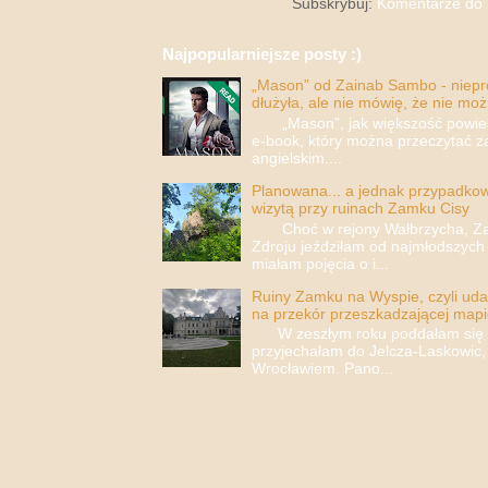
Subskrybuj:
Komentarze do 
Najpopularniejsze posty :)
„Mason” od Zainab Sambo - nieprop
dłużyła, ale nie mówię, że nie moż
„Mason”, jak większość powieści
e-book, który można przeczytać za
angielskim....
Planowana... a jednak przypadkowa
wizytą przy ruinach Zamku Cisy
Choć w rejony Wałbrzycha, Za
Zdroju jeździłam od najmłodszych 
miałam pojęcia o i...
Ruiny Zamku na Wyspie, czyli uda
na przekór przeszkadzającej mapi
W zeszłym roku poddałam się i 
przyjechałam do Jelcza-Laskowic,
Wrocławiem. Pano...