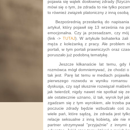
pojawia się wątek dosłownej zdrady (fizyczne
mówi się o tym, że zdrada to nie tylko poza
to również związek platoniczny z inną osobą 
Bezpośrednią przesłanką do napisania n
artykuł, który pojawił się 13 września na po
emocjonalna. Czy ja przesadzam, czy mój
(link ->
TUTAJ
). W artykule bohaterka żali 
męża z koleżanką z pracy. Ale problem ni
portali, w tym portali prawniczych oraz cz
poruszało już podobną tematykę.
Jeszcze kilkanaście lat temu, gdy kt
rozmówca mógł domniemywać, że chodzi o 
tak jest. Parę lat temu w mediach pojawiła
pierwszego rozwodu w wyniku romansu in
dyskusja, czy sąd słusznie rozwiązał małżeń
jak twierdził, nigdy nawet nie spotkał się z
ale ostatecznie uznano, iż tak, wyrok był jak 
zgadzam się z tym wyrokiem, ale trzeba pa
poczucie zdrady będzie wzbudzało coś z
wiele pań, które sądzą, że zdrada jest ty
relacje seksualne z inną kobietą, ale nie 
partner utrzymywał "przyjaźnie" z innymi