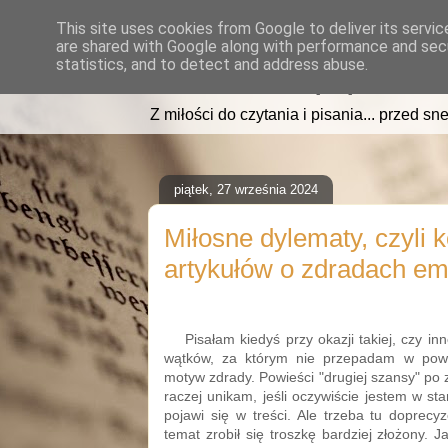
This site uses cookies from Google to deliver its servic
are shared with Google along with performance and secu
read2sleep.pl
statistics, and to detect and address abuse.
Z miłości do czytania i pisania... przed sne
piątek, 27 września 2024
Miłosne dylematy, czyli 
artykułów o zdradach e
Pisałam kiedyś przy okazji takiej, czy inne
wątków, za którym nie przepadam w powi
motyw zdrady. Powieści "drugiej szansy" po
raczej unikam, jeśli oczywiście jestem w sta
pojawi się w treści. Ale trzeba tu doprecy
temat zrobił się troszkę bardziej złożony. 