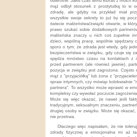
odwrotne. Jakiś czas temu któraś z moich ko
mąż odbył stosunek z prostytutką to w o
zdradę, ale gdyby na przykład miał przyj
wszystkie swoje sekrety to już by się poc
świecie małżeństwa/związki otwarte, w któ
prawo szukać sobie dodatkowych partnerów
małżeńska znaczy u nich coś zupełnie i
dzieci, wspólną pracę, wspólnie spędzany 
sporo o tym, że zdrada jest wtedy, gdy jed
bezpieczeństwa w związku, gdy czuje się z
spędza mnóstwo czasu na kontaktach z i
przed partnerem (ale również jawnie), par
pozycja w związku jest zagrożona. Często 
mąż z "przyjaciółką" lub żona z "przyjacie
spraw intymnych, czy mówiąc kolokwialnie "n
partnera". To wszystko może wprawić w emo
kompleksy czy wywołać poczucie zagrożenia
Może się więc okazać, że nawet jeśli fakt
tradycyjnym, seksualnym znaczeniu, partner
drugiej osoby w związku. Może się okazać,
nie przetrwa.
Dlaczego więc napisałam, że nie toleruj
zdrady fizycznej a emocjonalna mi aż t