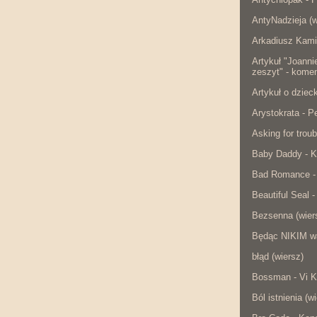
AntyNadzieja (w
Arkadiusz Kami
Artykuł "Joanni
zeszyt" - komen
Artykuł o dzie
Arystokrata - 
Asking for troub
Baby Daddy - K
Bad Romance -
Beautiful Seal -
Bezsenna (wier
Będąc NIKIM w
błąd (wiersz)
Bossman - Vi K
Ból istnienia (w