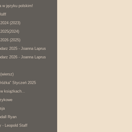
a w języku polskim!
olff
2024 (2023)
2025(2024)
2026 (2025)
darz 2025 - Joanna Laprus
darz 2026 - Joanna Laprus
(wiersz)
różka" Styczeń 2025
 w książkach...
ęzykowe
sja
ndall Ryan
 - Leopold Staff