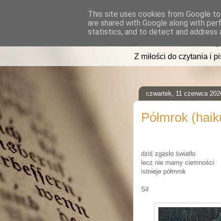
This site uses cookies from Google to 
are shared with Google along with per
read2sleep
statistics, and to detect and address 
Z miłości do czytania i p
czwartek, 11 czerwca 202
Półmrok (haik
dziś zgasło światło
lecz nie mamy ciemności
istnieje półmrok
Sil