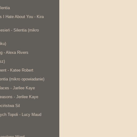
lentia
s I Hate About You - Kira
esień - Silentia (mikro
iku)
ng - Alexa Rivers
sz)
ent - Katee Robert
lentia (mikro opowiadanie)
laces - Jarilee Kaye
easons - Jerilee Kaye
ciństwa Sil
ych Topoli - Lucy Maud
Penelope Ward