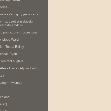
iersz)
ński - Zagrajmy jeszcze raz
e mąż założył niebieski
tarz do artykułu
cku pogryzionym przez psa
Penelope Ward
le - Tessa Beiley
endall Ryan
 Jen McLaughlin
 Alexa Davis i Alycia Taylor
sz)
ażnym (wiersz)
eeland
iersz)