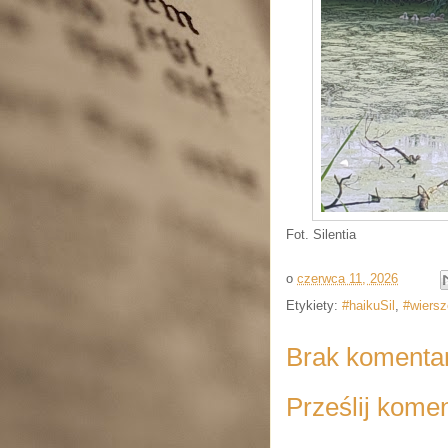
Fot. Silentia
o
czerwca 11, 2026
Etykiety:
#haikuSil
,
#wiersz
Brak komenta
Prześlij kome