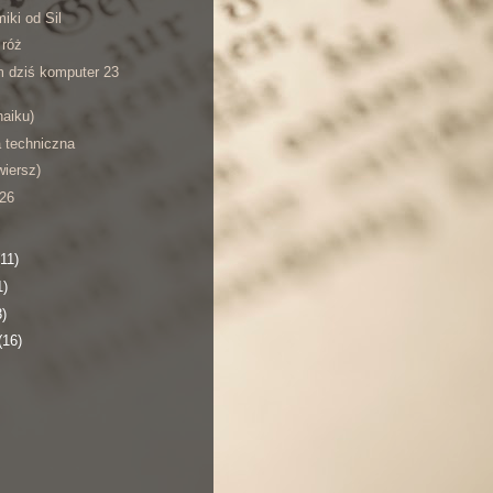
miki od Sil
 róż
 dziś komputer 23
haiku)
a techniczna
wiersz)
'26
(11)
1)
3)
(16)