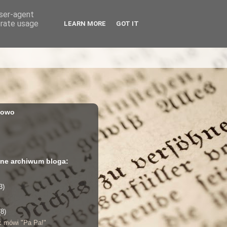
user-agent
erate usage
LEARN MORE
GOT IT
iowo
ne archiwum bloga:
3)
(8)
c mówi "Pa Pa!"