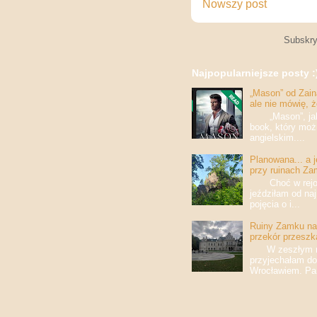
Nowszy post
Subskry
Najpopularniejsze posty :
„Mason” od Zaina
ale nie mówię, 
„Mason”, jak w
book, który moż
angielskim....
Planowana... a 
przy ruinach Za
Choć w rejony
jeździłam od na
pojęcia o i...
Ruiny Zamku na 
przekór przeszk
W zeszłym roku
przyjechałam do
Wrocławiem. Pan