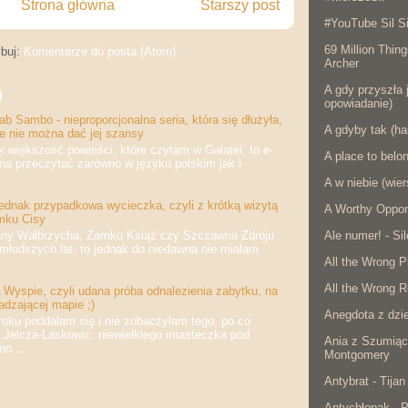
Strona główna
Starszy post
#YouTube Sil Si
69 Million Thing
buj:
Komentarze do posta (Atom)
Archer
A gdy przyszła j
)
opowiadanie)
b Sambo - nieproporcjonalna seria, która się dłużyła,
A gdyby tak (ha
że nie można dać jej szansy
iększość powieści, które czytam w Galatei, to e-
A place to belo
na przeczytać zarówno w języku polskim jak i
A w niebie (wier
jednak przypadkowa wycieczka, czyli z krótką wizytą
A Worthy Oppon
mku Cisy
 Wałbrzycha, Zamku Książ czy Szczawna Zdroju
Ale numer! - Si
jmłodszych lat, to jednak do niedawna nie miałam
All the Wrong P
All the Wrong R
Wyspie, czyli udana próba odnalezienia zabytku, na
adzającej mapie ;)
Anegdota z dzie
 poddałam się i nie zobaczyłam tego, po co
 Jelcza-Laskowic, niewielkiego miasteczka pod
Ania z Szumiąc
o...
Montgomery
Antybrat - Tijan
Antychłopak - 