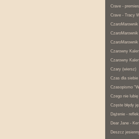
Crave - premier
Crave - Tracy W
CzaroMarownik 
CzaroMarownik 
CzaroMarownik 
Czarowny Kalen
Czarowny Kalen
Czary (wiersz)
Czas dla siebie 
Czasopismo "W
Czego nie lubię
Częste błędy j
Dążenie - reflek
Dear Jane - Ke
Deszcz jesienny