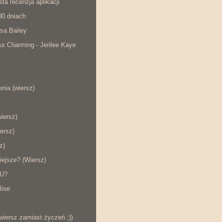
ta recenzja aplikacji
00 dniach
sa Bailey
s Charming - Jerilee Kaye
nia (wiersz)
wiersz)
ersz)
z)
iejsze? (Wiersz)
KU?
lise
wiersz zamiast życzeń ;))