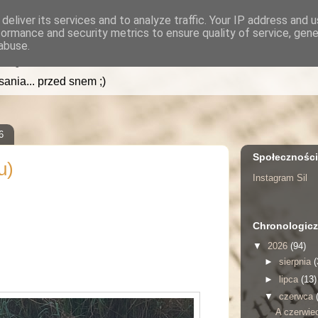
deliver its services and to analyze traffic. Your IP address and 
formance and security metrics to ensure quality of service, gen
.pl
abuse.
isania... przed snem ;)
6
Społecznośc
u)
Instagram Sil
Chronologicz
▼
2026
(94)
►
sierpnia
(
►
lipca
(13)
▼
czerwca
A czerwie