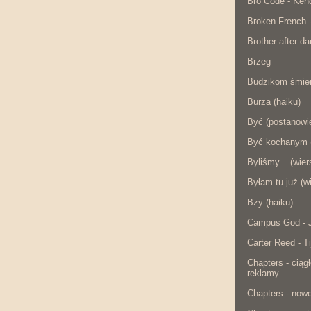
Bro Code - Ken
Broken French 
Brother after da
Brzeg
Budzikom śmier
Burza (haiku)
Być (postanowie
Być kochanym (
Byliśmy... (wier
Byłam tu już (w
Bzy (haiku)
Campus God - J
Carter Reed - Ti
Chapters - ciąg
reklamy
Chapters - now