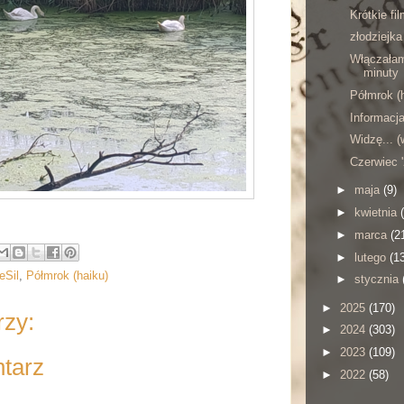
Krótkie fil
złodziejka
Włączałam
minuty
Półmrok (
Informacj
Widzę... (
Czerwiec 
►
maja
(9)
►
kwietnia
►
marca
(2
►
lutego
(1
eSil
,
Półmrok (haiku)
►
stycznia
►
2025
(170)
rzy:
►
2024
(303)
►
2023
(109)
ntarz
►
2022
(58)