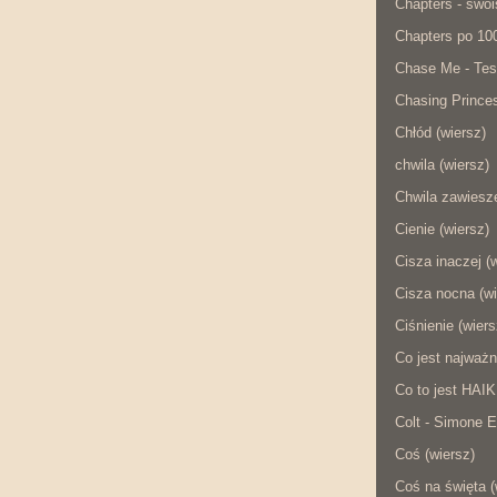
Chapters - swois
Chapters po 10
Chase Me - Tes
Chasing Princes
Chłód (wiersz)
chwila (wiersz)
Chwila zawiesze
Cienie (wiersz)
Cisza inaczej (
Cisza nocna (wi
Ciśnienie (wiers
Co jest najważn
Co to jest HAI
Colt - Simone E
Coś (wiersz)
Coś na święta (