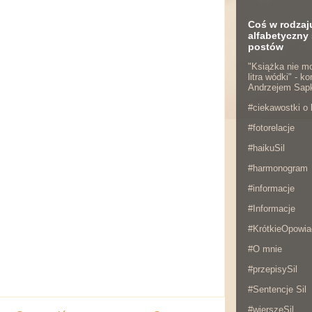
Coś w rodzaj
alfabetyczny 
postów
"Książka nie mo
litra wódki" - 
Andrzejem Sap
#ciekawostki o 
#fotorelacje
#haikuSil
#harmonogram
#informacje
#Informacje
#KrótkieOpowia
#O mnie
#przepisySil
#Sentencje Sil
#wierszeSil