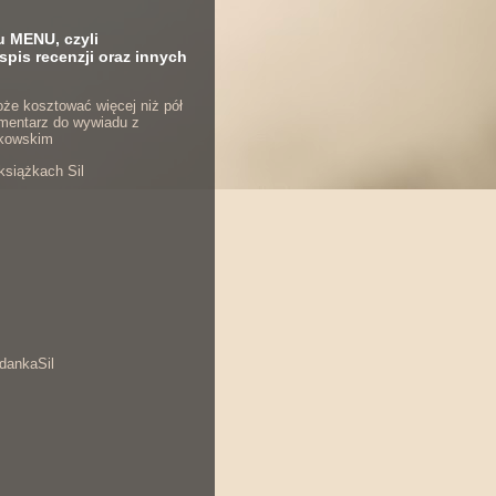
u MENU, czyli
spis recenzji oraz innych
że kosztować więcej niż pół
komentarz do wywiadu z
kowskim
książkach Sil
dankaSil