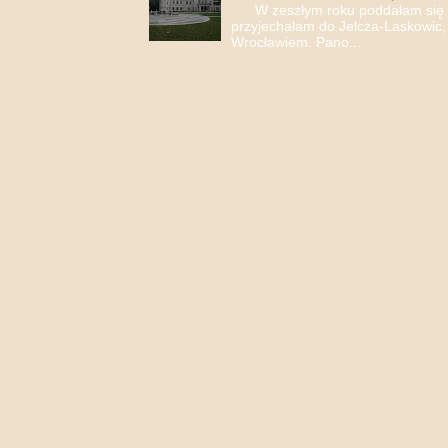
W zeszłym roku poddałam się i 
przyjechałam do Jelcza-Laskowic,
Wrocławiem. Pano...