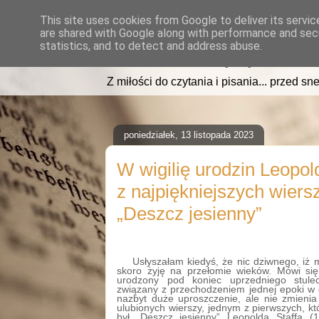
This site uses cookies from Google to deliver its servic
are shared with Google along with performance and secu
read2sleep.pl
statistics, and to detect and address abuse.
Z miłości do czytania i pisania... przed sne
poniedziałek, 13 listopada 2023
W wigilię urodzin Leopold
z najpiękniejszych wiersz
„Deszcz jesienny”
Usłyszałam kiedyś, że nic dziwnego, iż 
skoro żyję na przełomie wieków. Mówi się
urodzony pod koniec uprzedniego stulec
związany z przechodzeniem jednej epoki w 
nazbyt duże uproszczenie, ale nie zmienia
ulubionych wierszy, jednym z pierwszych, k
był „Deszcz jesienny” Leopolda Staffa (