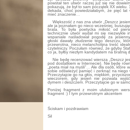
powstał ten utwór raczej już się nie dowie
pokazują, że był to sam początek XX wieku.
dekada, choć powiedziałabym, że pięć lat
mieć znaczenie…
Większość z nas zna utwór „Deszcz jesienn
ale ja poznałam go nieco wcześniej, buszuj
brata. To była poetycka miłość od pierw
technicznie utwór wydał mi się niezwykle i
wspaniale naśladował pogodę za jesienn
głoski dawały złudzenie tego deszczu, któr
przewrotna, nieco melancholijna treść idea
czytelniczy. Poczułam również, że gdyby Sta
co ja, byłby niezłym kandydatem na bratnią 
Nie będę recenzować wiersza „Deszcz jesi
pod dostatkiem w Internecie). Nie będę rów
„poeta miał na myśli”… Ale dla osób, które w
sobie odświeżyć pamięć i zerknąć na niego 
Przeczytajcie go na głos, miękkim, przycisz
wieczorem, gdy jesień nie pozwala wyjść
dymem i deszczem. Przeczytajcie go w samo
Poniżej fragment z moim ulubionym wers
fragment :) I tym przewrotnym akcentem
Ściskam i pozdrawiam
Sil