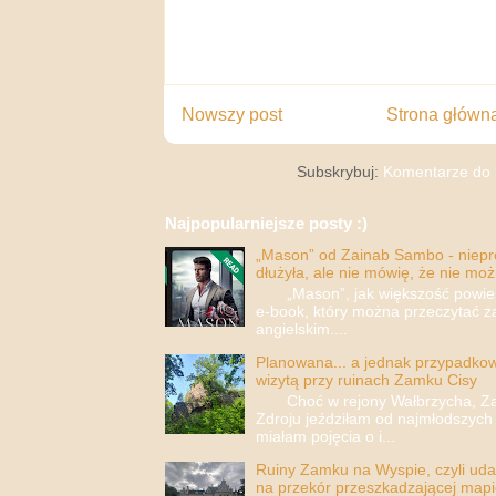
Nowszy post
Strona główn
Subskrybuj:
Komentarze do 
Najpopularniejsze posty :)
„Mason” od Zainab Sambo - nieprop
dłużyła, ale nie mówię, że nie moż
„Mason”, jak większość powieści
e-book, który można przeczytać za
angielskim....
Planowana... a jednak przypadkowa
wizytą przy ruinach Zamku Cisy
Choć w rejony Wałbrzycha, Za
Zdroju jeździłam od najmłodszych 
miałam pojęcia o i...
Ruiny Zamku na Wyspie, czyli uda
na przekór przeszkadzającej mapi