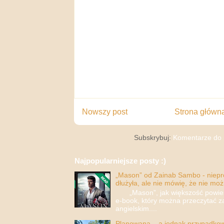
Nowszy post
Strona główn
Subskrybuj:
Komentarze do 
Najpopularniejsze posty :)
„Mason” od Zainab Sambo - nieprop
dłużyła, ale nie mówię, że nie moż
„Mason”, jak większość powieści
e-book, który można przeczytać za
angielskim....
Planowana... a jednak przypadkowa