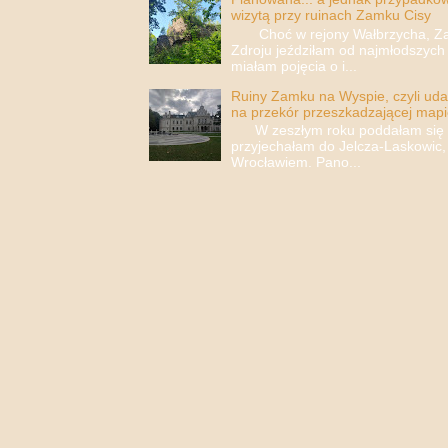
wizytą przy ruinach Zamku Cisy
Choć w rejony Wałbrzycha, Za
Zdroju jeździłam od najmłodszych 
miałam pojęcia o i...
Ruiny Zamku na Wyspie, czyli uda
na przekór przeszkadzającej mapi
W zeszłym roku poddałam się i 
przyjechałam do Jelcza-Laskowic,
Wrocławiem. Pano...