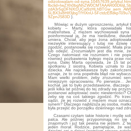
odizolowalam-od-syna,10457639,artykul.htm
fbclid=IwZXh0bgNhZW0CMTAAAR00D6ljLSb
zdA3r5gDFNXt1UCal9zHLhBTGw_aem_A
5LBX3x8HIf3jbgTfYlXnU-5FctdzE8dkpTo9u7
9ZpnJS83D
).
Mówiąc w dużym uproszczeniu, artykuł to b
kobiety – Marty, która opowiadała hi
małżeństwa. Z mężem wychowywali syna
poinformował ją, że ma nieślubne, dwule
umiera. Chciał, aby jego żona adoptował
niezwykle interesujący i tutaj nie dziwię
zgodzić, postanowiła się rozwieść. Miała p
lub odejść. Zrozumiałym jest dla mnie, 
Czego natomiast nie rozumiem i nie popi
również pozbawienia byłego męża praw rodz
syna.
Dalej Marta opowiada, że 15 lat pó
spotkaniu z siostrą. Kobieta uznała to 
dziecka. Ale najciekawsze było zakończen
uznaje, że to ona popełniła błąd nie wyba
Mam wielki problem, żeby zrozumieć se
niniejszym opracowaniu. Po pierwsze... Je
kochał, jak to było przedstawione, dlaczego
jeśli kilka lat później do tej zdrady się przy
postanowi adoptować owoc niewierności? C
żeby się na coś takiego zgodzić. Po trzec
sądzi, że jej rozwód z mężem musi oznacz
synem? Dlaczego najbliższa jej osoba, matk
była przejść do porządku dziennego nad zdra
Czasami czytam takie historie i myślę so
palca. Ale później przypominają mi się 
znajomych i już tak pewna nie jestem. Z tej 
jeden morał. Rodzice, pamiętajcie, że wa
dziećmi ani o dzieci (pomijam sprawy patol