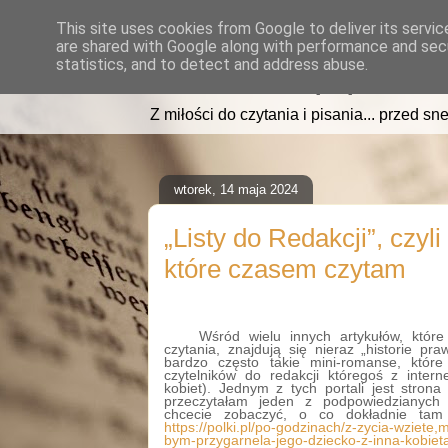
This site uses cookies from Google to deliver its servic
are shared with Google along with performance and secu
read2sleep.pl
statistics, and to detect and address abuse.
Z miłości do czytania i pisania... przed sne
wtorek, 14 maja 2024
„Listy do Redakcji”, czyl
które czasem czytam
Wśród wielu innych artykułów, któ
czytania, znajdują się nieraz „historie pr
bardzo często takie mini-romanse, które
czytelników do redakcji któregoś z intern
kobiet). Jednym z tych portali jest strona 
przeczytałam jeden z podpowiedzianych „
chcecie zobaczyć, o co dokładnie tam 
https://polki.pl/po-godzinach/z-zycia-wziet
bym-przygarnela-jego-dziecko-z-inna-kobiet