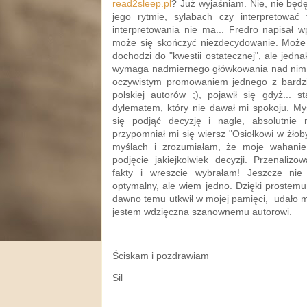
read2sleep.pl
? Już wyjaśniam. Nie, nie będ
jego rytmie, sylabach czy interpretować 
interpretowania nie ma... Fredro napisał 
może się skończyć niezdecydowanie. Może
dochodzi do "kwestii ostatecznej", ale jedna
wymaga nadmiernego główkowania nad nim. 
oczywistym promowaniem jednego z bardziej
polskiej autorów ;), pojawił się gdyż... 
dylematem, który nie dawał mi spokoju. My
się podjąć decyzję i nagle, absolutnie
przypomniał mi się wiersz "Osiołkowi w żło
myślach i zrozumiałam, że moje wahanie 
podjęcie jakiejkolwiek decyzji. Przenaliz
fakty i wreszcie wybrałam! Jeszcze ni
optymalny, ale wiem jedno. Dzięki prostemu 
dawno temu utkwił w mojej pamięci, udało mi 
jestem wdzięczna szanownemu autorowi.
Ściskam i pozdrawiam
Sil