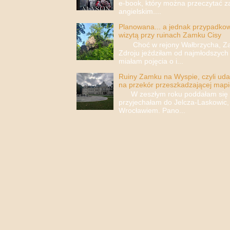
e-book, który można przeczytać za
angielskim....
Planowana... a jednak przypadkowa
wizytą przy ruinach Zamku Cisy
Choć w rejony Wałbrzycha, Za
Zdroju jeździłam od najmłodszych 
miałam pojęcia o i...
Ruiny Zamku na Wyspie, czyli uda
na przekór przeszkadzającej mapi
W zeszłym roku poddałam się i 
przyjechałam do Jelcza-Laskowic,
Wrocławiem. Pano...