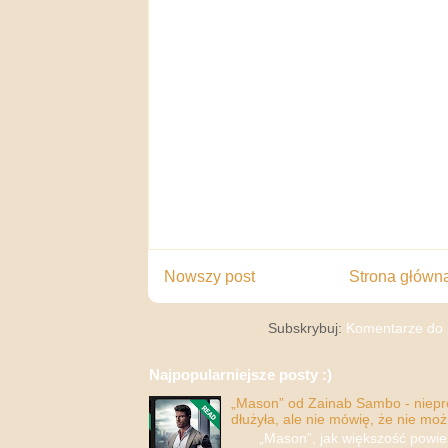
Nowszy post
Strona główn
Subskrybuj:
Komentarze do 
Najpopularniejsze posty :)
„Mason” od Zainab Sambo - nieprop
dłużyła, ale nie mówię, że nie moż
„Mason”, jak większość powieści