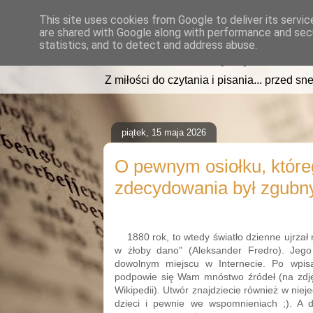
This site uses cookies from Google to deliver its servic
are shared with Google along with performance and secu
read2sleep.pl
statistics, and to detect and address abuse.
Z miłości do czytania i pisania... przed sne
piątek, 15 maja 2026
O pewnym osiołku, które
zdecydowania był zgubny
1880 rok, to wtedy światło dzienne ujrzał 
w żłoby dano" (Aleksander Fredro). Jeg
dowolnym miejscu w Internecie. Po wpisa
podpowie się Wam mnóstwo źródeł (na zdjęc
Wikipedii). Utwór znajdziecie również w nie
dzieci i pewnie we wspomnieniach ;). A d