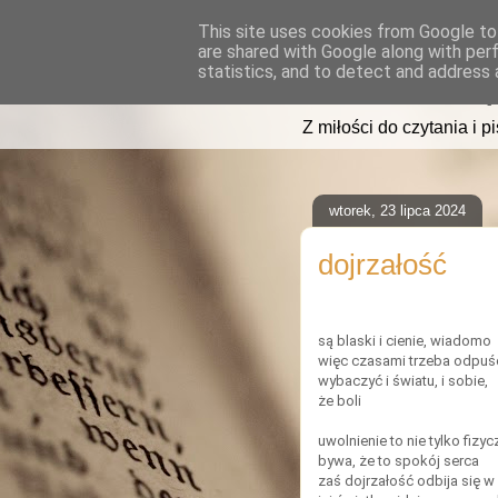
This site uses cookies from Google to 
are shared with Google along with per
read2sleep
statistics, and to detect and address 
Z miłości do czytania i p
wtorek, 23 lipca 2024
dojrzałość
są blaski i cienie, wiadomo
więc czasami trzeba odpuś
wybaczyć i światu, i sobie,
że boli
uwolnienie to nie tylko fizy
bywa, że to spokój serca
zaś dojrzałość odbija się w 