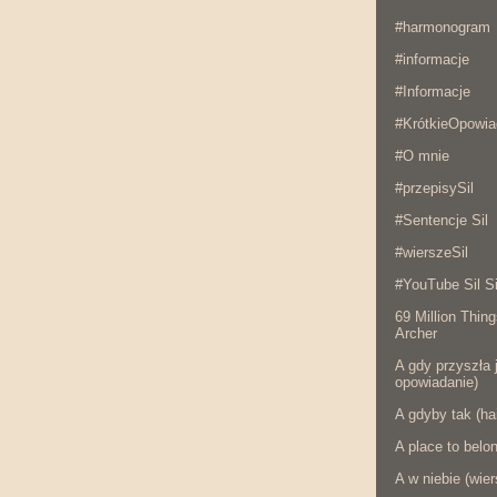
#harmonogram
#informacje
#Informacje
#KrótkieOpowia
#O mnie
#przepisySil
#Sentencje Sil
#wierszeSil
#YouTube Sil Si
69 Million Thing
Archer
A gdy przyszła j
opowiadanie)
A gdyby tak (ha
A place to belo
A w niebie (wier