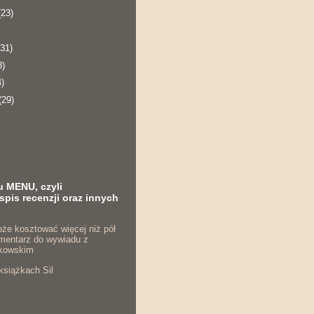
(23)
(31)
8)
4)
(29)
u MENU, czyli
spis recenzji oraz innych
że kosztować więcej niż pół
komentarz do wywiadu z
kowskim
książkach Sil