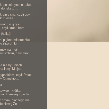
ki polonistyczne, jako
 do tekstu ...
 krainie snu, czyli gdy
k miesza ...
łowach o języku
, czyli krótki kom...
 (haiku)
yli piękne miasteczko
yczliwych lu...
zamek na moim
ym szlaku, czyli krót...
r
e nie był, niech
na listę "Miejsc...
zypadkiem, czyli Pałac
y Orańskiej...
zą
kowice - krótka
ka do małego, podw...
t o tym, dlaczego nie
do Nowej Ze...