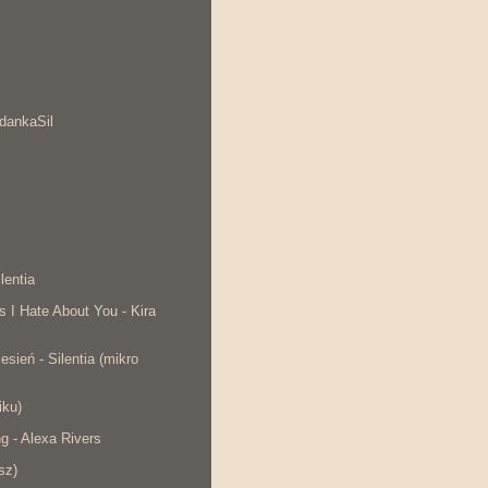
dankaSil
lentia
s I Hate About You - Kira
esień - Silentia (mikro
iku)
ng - Alexa Rivers
sz)