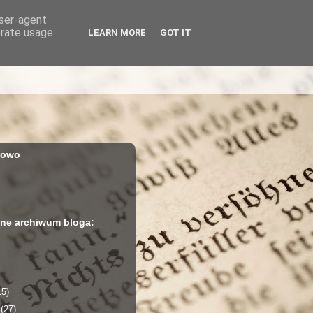
user-agent
erate usage
LEARN MORE
GOT IT
iowo
ne archiwum bloga:
15)
a
(27)