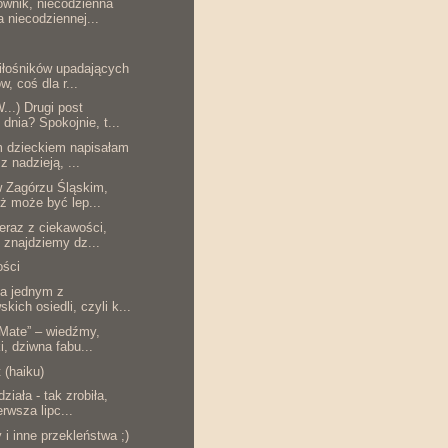
wnik, niecodzienna
a niecodziennej...
iłośników upadających
w, coś dla r...
..) Drugi post
 dnia? Spokojnie, t...
 dzieckiem napisałam
z nadzieją, ...
w Zagórzu Śląskim,
óż może być lep...
eraz z ciekawości,
o znajdziemy dz...
ości
na jednym z
kich osiedli, czyli k...
 Mate” – wiedźmy,
i, dziwna fabu...
 (haiku)
ziała - tak zrobiła,
erwsza lipc...
i inne przekleństwa ;)