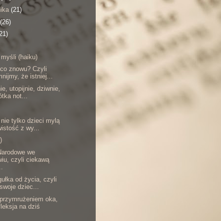
nika
(21)
(26)
21)
 myśli (haiku)
 co znowu? Czyli
nijmy, że istniej...
ie, utopijnie, dziwnie,
ótka not...
nie tylko dzieci mylą
istość z wy...
)
arodowe we
iu, czyli ciekawą
..
ułka od życia, czyli
 swoje dziec...
 przymrużeniem oka,
fleksja na dziś