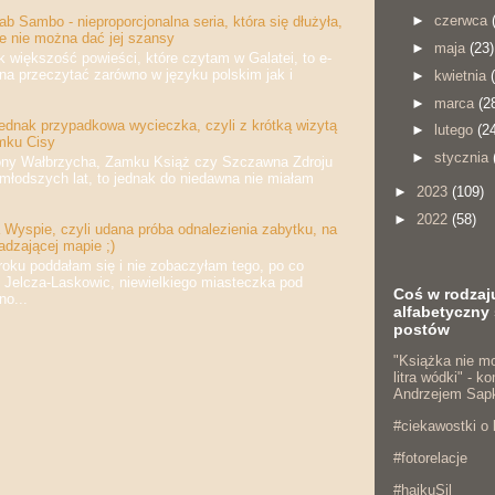
►
czerwca
b Sambo - nieproporcjonalna seria, która się dłużyła,
że nie można dać jej szansy
►
maja
(23)
iększość powieści, które czytam w Galatei, to e-
na przeczytać zarówno w języku polskim jak i
►
kwietnia
►
marca
(2
jednak przypadkowa wycieczka, czyli z krótką wizytą
►
lutego
(2
mku Cisy
►
stycznia
 Wałbrzycha, Zamku Książ czy Szczawna Zdroju
jmłodszych lat, to jednak do niedawna nie miałam
►
2023
(109)
►
2022
(58)
Wyspie, czyli udana próba odnalezienia zabytku, na
adzającej mapie ;)
 poddałam się i nie zobaczyłam tego, po co
 Jelcza-Laskowic, niewielkiego miasteczka pod
Coś w rodzaj
o...
alfabetyczny 
postów
"Książka nie mo
litra wódki" - 
Andrzejem Sap
#ciekawostki o 
#fotorelacje
#haikuSil