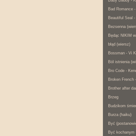
Baby Daddy - K
Bad Romance -
Beautiful Seal -
Bezsenna (wier
Będąc NIKIM w
błąd (wiersz)
Bossman - Vi K
Ból istnienia (w
Bro Code - Ken
Broken French 
Brother after da
Brzeg
Budzikom śmier
Burza (haiku)
Być (postanowie
Być kochanym (