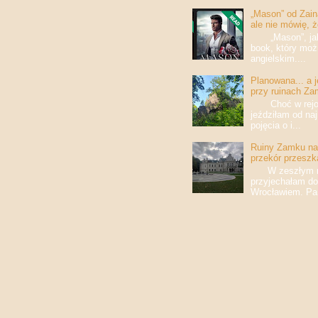
„Mason” od Zaina
ale nie mówię, 
„Mason”, jak w
book, który moż
angielskim....
Planowana... a 
przy ruinach Za
Choć w rejony
jeździłam od na
pojęcia o i...
Ruiny Zamku na 
przekór przeszk
W zeszłym roku
przyjechałam do
Wrocławiem. Pan