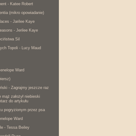
ent - Katee Robert
lentia (mikro opowiadanie)
laces - Jarilee Kaye
easons - Jerilee Kaye
ciństwa Sil
ych Topoli - Lucy Maud
Penelope Ward
iersz)
ński - Zagrajmy jeszcze raz
e mąż założył niebieski
tarz do artykułu
cku pogryzionym przez psa
Penelope Ward
le - Tessa Beiley