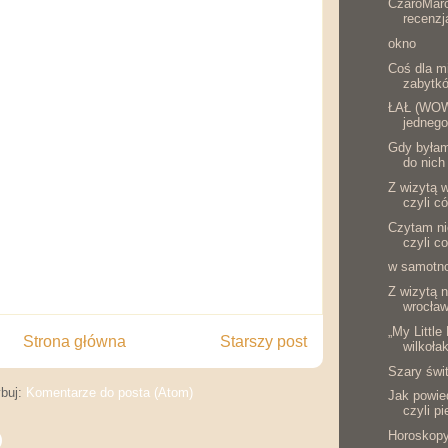
CzaroMaro
recenzj
okno
Coś dla m
zabytkó
ŁAŁ (WOW.
jednego
Gdy byłam
do nich 
Z wizytą 
czyli c
Czytam ni
czyli c
w samotn
Z wizytą 
wrocławs
„My Little
Strona główna
Starszy post
wilkołak
Szary świt
buj:
Komentarze do posta (Atom)
Jak powied
czyli pi
Horoskopy 
)