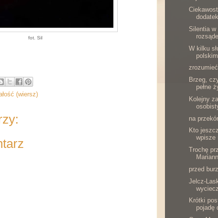
Ciekawost
dodatek
Silentia w
rozsąde
fot. Sil
W kilku s
polskim
zrozumieć
Brzeg, cz
pełne ż
ałość (wiersz)
Kolejny 
osobist
rzy:
na przekó
Kto jeszcz
wpisze 
ntarz
Trochę pr
Mariann
przed bur
Jelcz-Las
wyciecz
Krótki pos
pojadę 