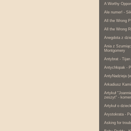
A Worthy Oppon
Ale numer! - Si
All the Wrong P
All the Wrong R
Anegdota z dzie
Ania z Szumiąc
Montgomery
Antybrat - Tijan
Antychłopak - 
AntyNadzieja (w
Arkadiusz Kami
Artykuł "Joanni
zeszyt" - komen
Artykuł o dzie
Arystokrata - 
Asking for troub