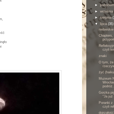
h
►
paździer
►
września
►
sierpnia
(
m,
▼
lipca
(35)
niebieskie
ość
Chapters,
przypom
inęło
Refleksyjn
mi
czyli kr
znaki
O tym, że 
rzeczyw
żyć (haiku
Muzeum N
Wrocław
podróż.
Gorzka pig
"Ja już
Poranki z
czyli re
dojrzałość