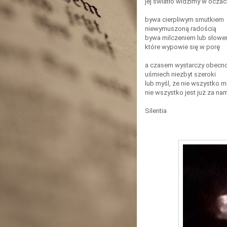
jej światło widzimy w oczac
bywa cierpliwym smutkiem
niewymuszoną radością
bywa milczeniem lub słowe
które wypowie się w porę
a czasem wystarczy obecn
uśmiech niezbyt szeroki
lub myśl, że nie wszystko m
nie wszystko jest już za na
Silentia