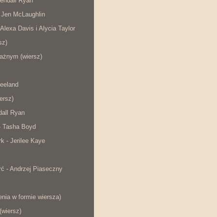
endall Ryan
 Jen McLaughlin
 Alexa Davis i Alycia Taylor
sz)
ażnym (wiersz)
eeland
iersz)
dall Ryan
- Tasha Boyd
rk - Jerilee Kaye
ć - Andrzej Piaseczny
nia w formie wiersza)
wiersz)