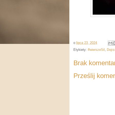
o
lipca 23, 2024
Etykiety:
#wierszeSil
,
Dojrz
Brak komenta
Prześlij kome