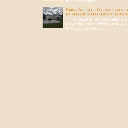
miałam pojęcia o i...
Ruiny Zamku na Wyspie, czyli uda
na przekór przeszkadzającej mapi
W zeszłym roku poddałam się i 
przyjechałam do Jelcza-Laskowic,
Wrocławiem. Pano...