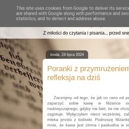
This site uses cookies from Google to deliver its servic
are shared with Google along with performance and secu
read2sleep.pl
statistics, and to detect and address abuse.
Z miłości do czytania i pisania... przed sne
środa, 24 lipca 2024
Poranki z przymrużeniem
refleksja na dziś
Zacznijmy od tego, że jak co rano od p
zaparzyć sobie kawę w filiżance od 
nadzwyczajnego, gdyby nie fakt, że nie chci
zagotuje. Wyłączyłam nieco wcześniej, za
mleka prosto z lodówki. Podnoszę filiżank
mnie, że kawa jest zimna i paskudna w s