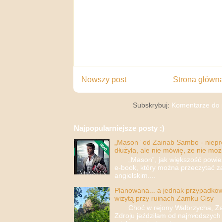
Nowszy post
Strona główn
Subskrybuj:
Komentarze do 
Najpopularniejsze posty :)
„Mason” od Zainab Sambo - nieprop
dłużyła, ale nie mówię, że nie moż
„Mason”, jak większość powieści
e-book, który można przeczytać za
angielskim....
Planowana... a jednak przypadkowa
wizytą przy ruinach Zamku Cisy
Choć w rejony Wałbrzycha, Za
Zdroju jeździłam od najmłodszych 