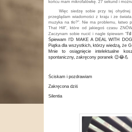
końcu mam mikrofalówkę. 27 sekund i można
Więc siedzę sobie przy tej ohydnej ka
przeglądam wiadomości z kraju i ze świat
muzyka na tło?". Nie ma problemu, łatwo
That Hill", które od jakiegoś czasu ZNÓ
I'
Zaczynam sobie nucić i nagle śpiewam "
Śpiewam I'D MAKE A DEAL WITH DOG!!!
Piątka dla wszystkich, którzy wiedzą, ż
Mnie to osiągnięcie intelektualne kosz
spontaniczny, zakręcony poranek 😉😂💪
Ściskam i pozdrawiam
Zakręcona dziś
Silentia