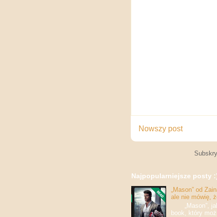
Nowszy post
Subskry
Najpopularniejsze posty :
„Mason” od Zaina
ale nie mówię, 
„Mason”, jak w
book, który moż