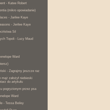
ent - Katee Robert
lentia (mikro opowiadanie)
laces - Jarilee Kaye
easons - Jerilee Kaye
ciństwa Sil
ych Topoli - Lucy Maud
Penelope Ward
iersz)
ński - Zagrajmy jeszcze raz
e mąż założył niebieski
tarz do artykułu
cku pogryzionym przez psa
Penelope Ward
le - Tessa Beiley