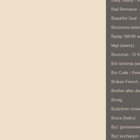
Baby Daddy - K
Bad Romance -
Beautiful Seal -
Bezsenna (wier
Będąc NIKIM w
błąd (wiersz)
Bossman - Vi K
Ból istnienia (w
Bro Code - Ken
Broken French 
Brother after da
Brzeg
Budzikom śmier
Burza (haiku)
Być (postanowie
Być kochanym (