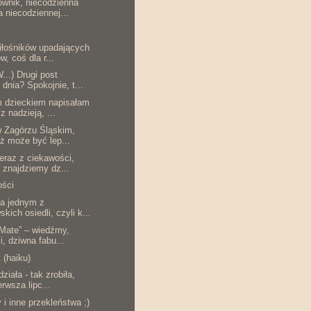
wnik, niecodzienna
a niecodziennej...
iłośników upadających
w, coś dla r...
..) Drugi post
 dnia? Spokojnie, t...
 dzieckiem napisałam
z nadzieją, ...
w Zagórzu Śląskim,
óż może być lep...
eraz z ciekawości,
o znajdziemy dz...
ości
na jednym z
kich osiedli, czyli k...
 Mate” – wiedźmy,
i, dziwna fabu...
 (haiku)
ziała - tak zrobiła,
erwsza lipc...
i inne przekleństwa ;)