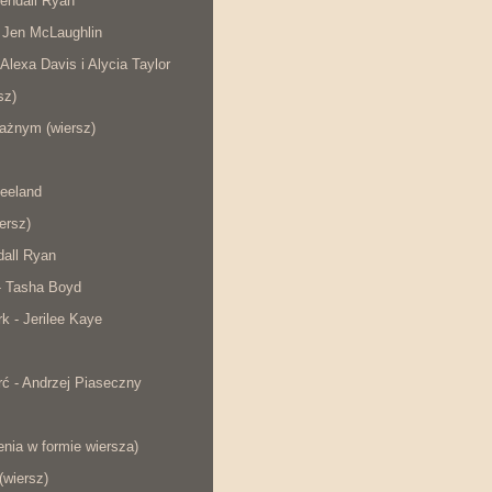
endall Ryan
 Jen McLaughlin
 Alexa Davis i Alycia Taylor
sz)
ażnym (wiersz)
eeland
iersz)
dall Ryan
- Tasha Boyd
rk - Jerilee Kaye
ć - Andrzej Piaseczny
nia w formie wiersza)
wiersz)