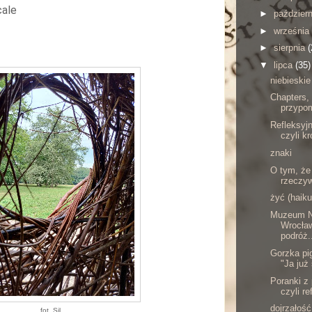
cale
►
paździer
►
września
►
sierpnia
(
▼
lipca
(35)
niebieskie
Chapters,
przypom
Refleksyjn
czyli kr
znaki
O tym, że 
rzeczyw
żyć (haiku
Muzeum N
Wrocław
podróż.
Gorzka pig
"Ja już
Poranki z
czyli re
dojrzałość
fot. Sil