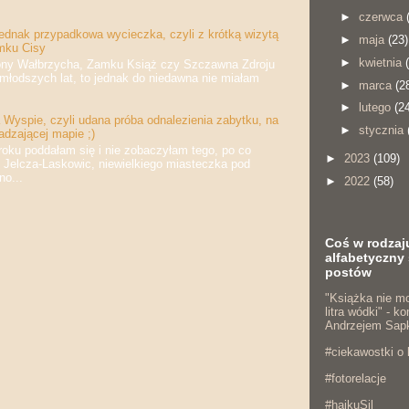
►
czerwca
jednak przypadkowa wycieczka, czyli z krótką wizytą
►
maja
(23)
mku Cisy
►
kwietnia
 Wałbrzycha, Zamku Książ czy Szczawna Zdroju
jmłodszych lat, to jednak do niedawna nie miałam
►
marca
(2
►
lutego
(2
Wyspie, czyli udana próba odnalezienia zabytku, na
►
stycznia
adzającej mapie ;)
 poddałam się i nie zobaczyłam tego, po co
►
2023
(109)
 Jelcza-Laskowic, niewielkiego miasteczka pod
o...
►
2022
(58)
Coś w rodzaj
alfabetyczny 
postów
"Książka nie mo
litra wódki" - 
Andrzejem Sap
#ciekawostki o 
#fotorelacje
#haikuSil