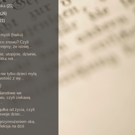
nika
(21)
(26)
21)
 myśli (haiku)
 co znowu? Czyli
nijmy, że istniej...
ie, utopijnie, dziwnie,
ótka not...
nie tylko dzieci mylą
istość z wy...
)
arodowe we
iu, czyli ciekawą
..
ułka od życia, czyli
 swoje dziec...
 przymrużeniem oka,
fleksja na dziś