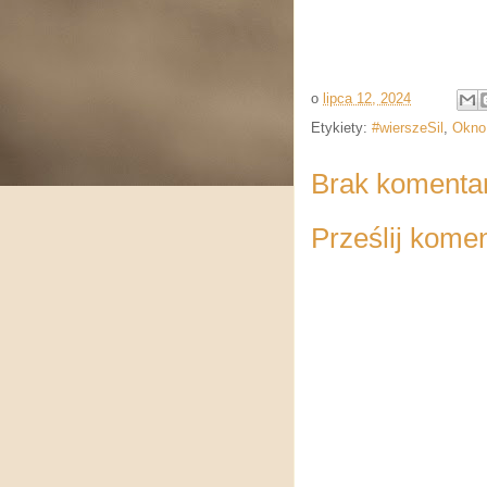
o
lipca 12, 2024
Etykiety:
#wierszeSil
,
Okno 
Brak komenta
Prześlij kome