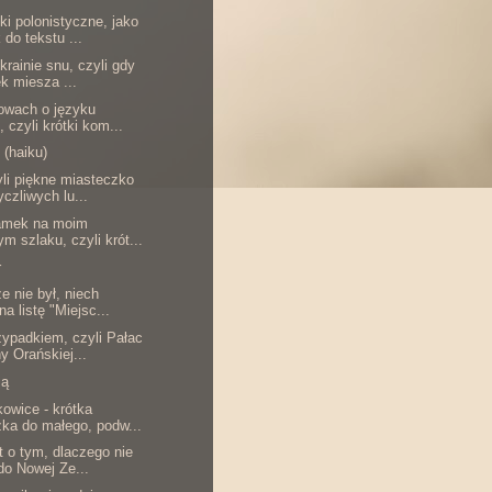
ki polonistyczne, jako
 do tekstu ...
 krainie snu, czyli gdy
k miesza ...
łowach o języku
, czyli krótki kom...
 (haiku)
yli piękne miasteczko
yczliwych lu...
zamek na moim
ym szlaku, czyli krót...
r
e nie był, niech
na listę "Miejsc...
zypadkiem, czyli Pałac
y Orańskiej...
zą
kowice - krótka
ka do małego, podw...
t o tym, dlaczego nie
do Nowej Ze...