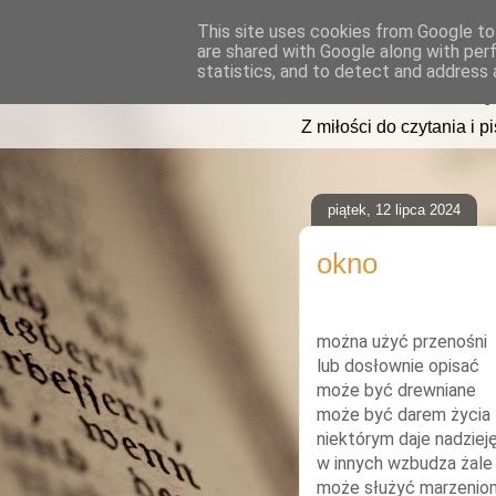
This site uses cookies from Google to 
are shared with Google along with per
read2sleep
statistics, and to detect and address 
Z miłości do czytania i p
piątek, 12 lipca 2024
okno
można użyć przenośni
lub dosłownie opisać
może być drewniane
może być darem życia
niektórym daje nadziej
w innych wzbudza żale
może służyć marzenio