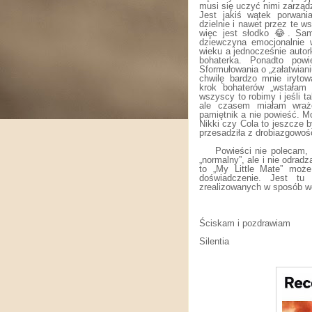
musi się uczyć nimi zarząd
Jest jakiś wątek porwani
dzielnie i nawet przez te 
więc jest słodko 😂. Sam
dziewczyna emocjonalnie w
wieku a jednocześnie autor
bohaterka. Ponadto powi
Sformułowania o „załatwiani
chwilę bardzo mnie irytow
krok bohaterów „wstałam 
wszyscy to robimy i jeśli t
ale czasem miałam wraże
pamiętnik a nie powieść. M
Nikki czy Cola to jeszcze b
przesadziła z drobiazgowoś
Powieści nie polecam,
„normalny”, ale i nie odra
to „My Little Mate” moż
doświadczenie. Jest tu 
zrealizowanych w sposób wo
Ściskam i pozdrawiam
Silentia