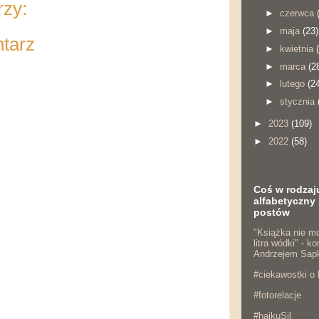
rzy:
►
czerwca
►
maja
(23)
ntarz
►
kwietnia
►
marca
(2
►
lutego
(2
►
stycznia
►
2023
(109)
►
2022
(58)
Coś w rodzaj
alfabetyczny 
postów
"Książka nie mo
litra wódki" - 
Andrzejem Sap
#ciekawostki o 
#fotorelacje
#haikuSil