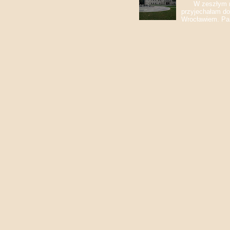
W zeszłym roku
przyjechałam do
Wrocławiem. Pan