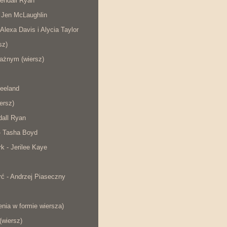
endall Ryan
 Jen McLaughlin
 Alexa Davis i Alycia Taylor
sz)
ażnym (wiersz)
eeland
iersz)
dall Ryan
- Tasha Boyd
rk - Jerilee Kaye
ć - Andrzej Piaseczny
nia w formie wiersza)
wiersz)