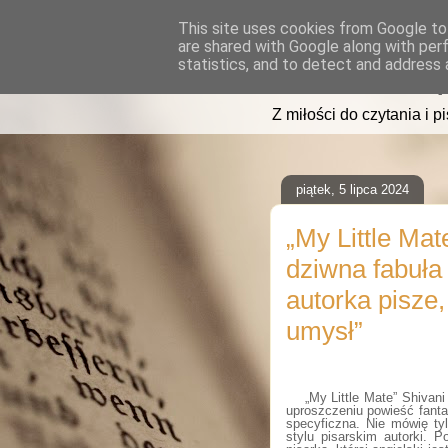
This site uses cookies from Google to 
are shared with Google along with per
read2sleep
statistics, and to detect and address 
Z miłości do czytania i p
piątek, 5 lipca 2024
„My Little Mat
dziwna fabuła
autorka pisze,
umysł”
„My Little Mate” Shivan
uproszczeniu powieść fanta
specyficzna. Nie mówię tyl
stylu pisarskim autorki. 