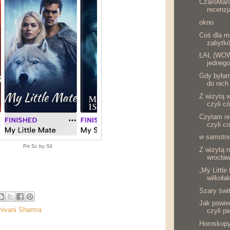
CzaroMaro
recenzj
okno
Coś dla m
zabytkó
ŁAŁ (WOW.
jednego
Gdy byłam
do nich 
Z wizytą 
czyli c
Czytam ni
czyli c
w samotn
Prt Sc by Sil
Z wizytą 
wrocławs
„My Little
wilkołak
Szary świt
Jak powied
Shivani Sharma
czyli pi
Horoskopy 