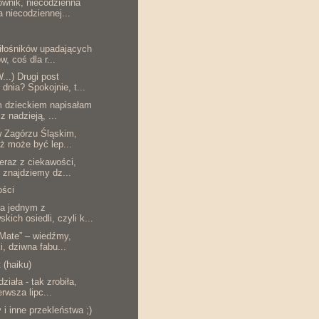
wnik, niecodzienna
a niecodziennej...
iłośników upadających
w, coś dla r...
..) Drugi post
 dnia? Spokojnie, t...
 dzieckiem napisałam
z nadzieją, ...
w Zagórzu Śląskim,
óż może być lep...
eraz z ciekawości,
o znajdziemy dz...
ości
na jednym z
kich osiedli, czyli k...
 Mate” – wiedźmy,
i, dziwna fabu...
 (haiku)
ziała - tak zrobiła,
erwsza lipc...
i inne przekleństwa ;)