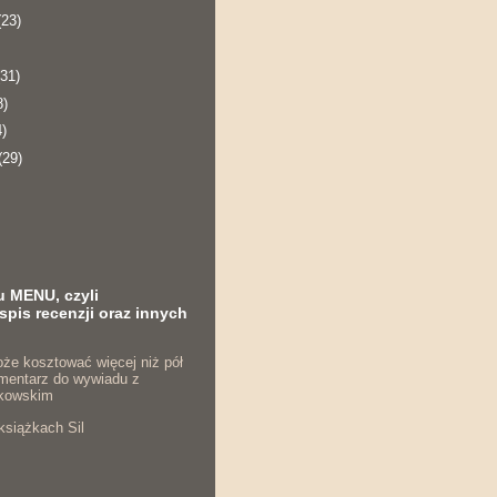
(23)
(31)
8)
4)
(29)
u MENU, czyli
spis recenzji oraz innych
że kosztować więcej niż pół
komentarz do wywiadu z
kowskim
książkach Sil