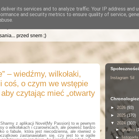
deliver its services and to analyze traffic. Your IP address and 
formance and security metrics to ensure quality of service, gen
.pl
abuse.
isania... przed snem ;)
Społecznośc
e” – wiedźmy, wilkołaki,
Instagram Sil
 i coś, o czym we wstępie
 aby czytając mieć „otwarty
Chronologicz
►
2026
(93)
►
2025
(170)
▼
2024
(303)
i Sharmy z aplikacji Novel(My Passion) to w pewnym
sy o wilkołakach i czarownicach, ale powieść bardzo
►
grudnia
(
ko o fabule, która jest niecodzienna, ale również o
Początkowo zastanawiałam się, czy jest to w ogóle
►
listopad