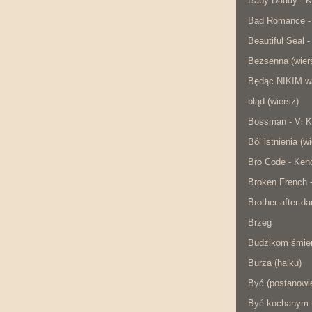
Baby Daddy - K
Bad Romance -
Beautiful Seal -
Bezsenna (wier
Będąc NIKIM w
błąd (wiersz)
Bossman - Vi K
Ból istnienia (w
Bro Code - Ken
Broken French 
Brother after da
Brzeg
Budzikom śmier
Burza (haiku)
Być (postanowie
Być kochanym (