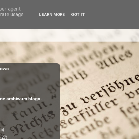
user-agent
erate usage
LEARN MORE
GOT IT
iowo
ne archiwum bloga:
15)
a
(27)