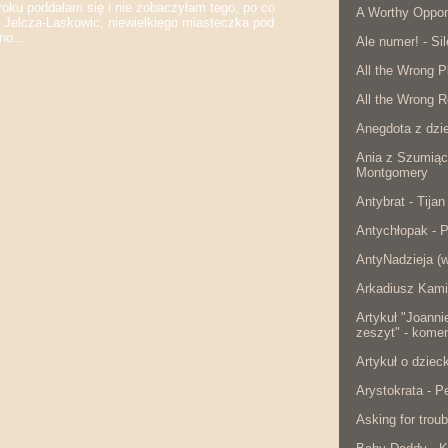
 poddałam się i nie zobaczyłam tego, po co
A Worthy Oppon
 Jelcza-Laskowic, niewielkiego miasteczka pod
o...
Ale numer! - Si
All the Wrong P
All the Wrong R
Anegdota z dzie
Ania z Szumiąc
Montgomery
Antybrat - Tijan
Antychłopak - 
AntyNadzieja (w
Arkadiusz Kami
Artykuł "Joanni
zeszyt" - komen
Artykuł o dzie
Arystokrata - 
Asking for troub