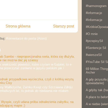
#harmonogram
#informacje
#Informacje
Strona główna
Starszy post
#KrótkieOpowia
#O mnie
buj:
Komentarze do posta (Atom)
#przepisySil
#Sentencje Sil
)
#wierszeSil
b Sambo - nieproporcjonalna seria, która się dłużyła,
że nie można dać jej szansy
#YouTube Sil Si
iększość powieści, które czytam w Galatei, to e-
na przeczytać zarówno w języku polskim jak i
69 Million Thing
Archer
jednak przypadkowa wycieczka, czyli z krótką wizytą
A gdy przyszła j
mku Cisy
opowiadanie)
 Wałbrzycha, Zamku Książ czy Szczawna Zdroju
A gdyby tak (ha
jmłodszych lat, to jednak do niedawna nie miałam
A place to belo
Wyspie, czyli udana próba odnalezienia zabytku, na
A w niebie (wier
adzającej mapie ;)