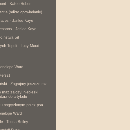
ent - Katee Robert
lentia (mikro opowiadanie)
laces - Jarilee Kaye
easons - Jerilee Kaye
ciństwa Sil
ych Topoli - Lucy Maud
Penelope Ward
iersz)
ński - Zagrajmy jeszcze raz
e mąż założył niebieski
tarz do artykułu
cku pogryzionym przez psa
Penelope Ward
le - Tessa Beiley