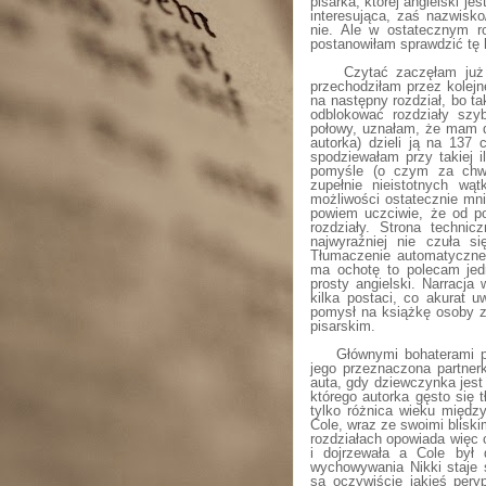
pisarka, której angielski 
interesująca, zaś nazwisk
nie. Ale w ostatecznym r
postanowiłam sprawdzić tę h
Czytać zaczęłam już 
przechodziłam przez kolejn
na następny rozdział, bo ta
odblokować rozdziały szyb
połowy, uznałam, że mam d
autorka) dzieli ją na 137 
spodziewałam przy takiej 
pomyśle (o czym za chwil
zupełnie nieistotnych wą
możliwości ostatecznie mni
powiem uczciwie, że od po
rozdziały. Strona technicz
najwyraźniej nie czuła s
Tłumaczenie automatyczne t
ma ochotę to polecam jedn
prosty angielski. Narracja
kilka postaci, co akurat 
pomysł na książkę osoby z
pisarskim.
Głównymi bohaterami p
jego przeznaczona partnerk
auta, gdy dziewczynka jest
którego autorka gęsto się 
tylko różnica wieku międz
Cole, wraz ze swoimi blisk
rozdziałach opowiada więc o
i dojrzewała a Cole był 
wychowywania Nikki staje 
są oczywiście jakieś peryp