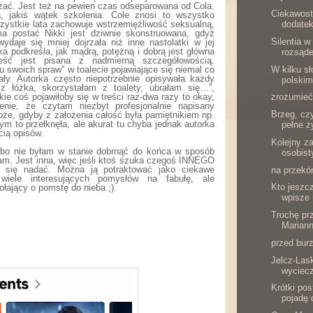
zać. Jest też na pewien czas odseparowana od Cola.
Ciekawost
a, jakiś wątek szkolenia. Cole znosi to wszystko
wszystkie lata zachowuje wstrzemięźliwość seksualną,
dodatek
a postać Nikki jest dziwnie skonstruowana, gdyż
Silentia w
ydaje się mniej dojrzała niż inne nastolatki w jej
ka podkreśla, jak mądrą, potężną i dobrą jest główna
rozsąde
eść jest pisana z nadmierną szczegółowością.
W kilku s
u swoich spraw” w toalecie pojawiające się niemal co
ały. Autorka często niepotrzebnie opisywała każdy
polskim
z łóżka, skorzystałam z toalety, ubrałam się…”,
akie coś pojawiłoby się w treści raz-dwa razy to okay,
zrozumieć
nie, że czytam niezbyt profesjonalnie napisany
Brzeg, cz
oże, gdyby z założenia całość była pamiętnikiem np.
ym to przełknęła, ale akurat tu chyba jednak autorka
pełne ż
cią opisów.
Kolejny 
 bo nie byłam w stanie dobrnąć do końca w sposób
osobist
dzam. Jest inna, więc jeśli ktoś szuka czegoś INNEGO
e się nadać. Można ją potraktować jako ciekawe
na przekó
wiele interesujących pomysłów na fabułę, ale
Kto jeszcz
łający o pomstę do nieba ;).
wpisze 
Trochę pr
Mariann
przed bur
Jelcz-Las
wyciecz
Krótki pos
pojadę 