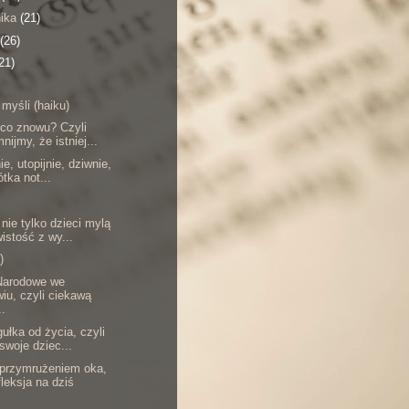
nika
(21)
(26)
21)
 myśli (haiku)
 co znowu? Czyli
nijmy, że istniej...
ie, utopijnie, dziwnie,
ótka not...
nie tylko dzieci mylą
istość z wy...
)
arodowe we
iu, czyli ciekawą
..
ułka od życia, czyli
 swoje dziec...
 przymrużeniem oka,
fleksja na dziś