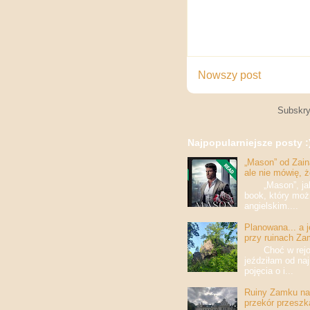
Nowszy post
Subskry
Najpopularniejsze posty :
„Mason” od Zaina
ale nie mówię, 
„Mason”, jak w
book, który moż
angielskim....
Planowana... a 
przy ruinach Za
Choć w rejony
jeździłam od na
pojęcia o i...
Ruiny Zamku na 
przekór przeszk