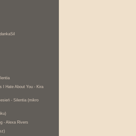
dankaSil
lentia
s I Hate About You - Kira
esień - Silentia (mikro
iku)
ng - Alexa Rivers
sz)