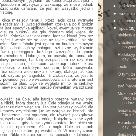
jest podstawowym językiem, bo konstrukcja zdań jest…
o/pseudonim artystyczny wskazują, że może jednak
►
paździer
ozrachunku uznałam, że jest mi wszystko jedno i
istorię.
►
września
kilka miesięcy temu i przez jakiś czas wytrwale
►
sierpnia
(
e rozdziały (z uwzględnieniem czekania po 8 godzin
ka jest specyfika aplikacji Novel, ewentualnie można
▼
lipca
(35)
ciej za punkty), ale gdy dotarłam miej więcej do
niebieskie
ość. Książka jest obszerna, łącznie Novel (czy też
części i wcale nie są one aż takie krótkie, jak się
Chapters,
ilości. Sama fabuła jest oparta na bardzo ciekawym
przypom
ę), jednak ogólny bałagan, sztuczne wydłużanie
tków i przeciąganie każdego szczegółu do granic
Refleksyjn
e zniechęciło. Dobrnęłam, co prawda, do końca, ale
czyli kr
łowy powieści, bardziej przeglądałam niż czytałam
na jest słaba, jest sporo adnotacji autorki, która
znaki
ię dobrze z niektórymi scenami, które opisywała.
eż odbiera wiele uroku z lektury, dlatego jak ktoś
O tym, że 
ak czytać po angielsku ;). Zwłaszcza, że jest to
rzeczyw
 w powieści jest pierwszoosobowa a narratorami jest
uważam za plus. Ogólnie wygląda mi to na ciekawy
żyć (haiku
 niewielkim lub nawet bardzo niewielkim warsztatem
Muzeum N
Wrocław
owieści są Cole, alfa bardzo potężnej watahy oraz
podróż.
a Nikki, którą dorosły już Cole odnajduje we wraku
 jeszcze niemowlęciem. I to jest pierwszy powód, dla
Gorzka pig
tłumaczy czytelnikom już we wstępie do historii. Nie
"Ja już
y bohaterami jest ogromna, ale również początkowo
imi, wychowuje Nikki jak córkę. Książka w pierwszych
Poranki z
 ich relacji, gdy dziewczyna dorastała, kształciła się
dla niej opiekunem. Aż tu nagle Cole po latach
czyli re
się nagle obiektem jej westchnień. W międzyczasie
dojrzałość
etie. Nikki okazuje się mieć specjalne zdolności i