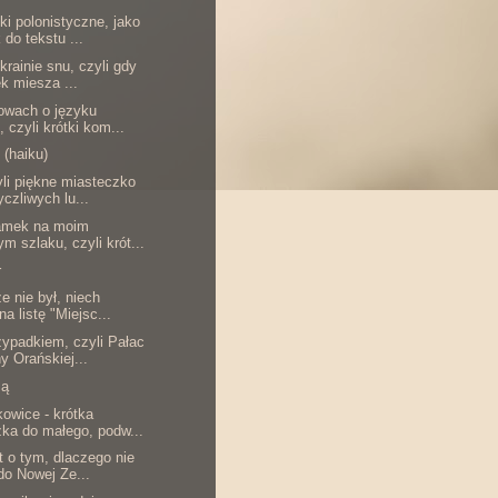
ki polonistyczne, jako
 do tekstu ...
 krainie snu, czyli gdy
k miesza ...
łowach o języku
, czyli krótki kom...
 (haiku)
yli piękne miasteczko
yczliwych lu...
zamek na moim
ym szlaku, czyli krót...
r
e nie był, niech
na listę "Miejsc...
zypadkiem, czyli Pałac
y Orańskiej...
zą
kowice - krótka
ka do małego, podw...
t o tym, dlaczego nie
do Nowej Ze...