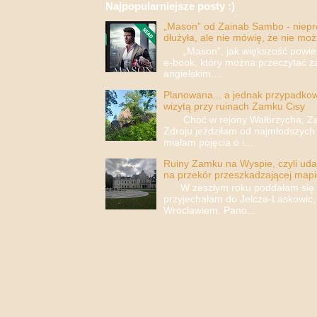
Najpopularniejsze posty :)
„Mason” od Zainab Sambo - nieprop
dłużyła, ale nie mówię, że nie moż
„Mason”, jak większość powieści
e-book, który można przeczytać za
angielskim....
Planowana... a jednak przypadkowa
wizytą przy ruinach Zamku Cisy
Choć w rejony Wałbrzycha, Za
Zdroju jeździłam od najmłodszych 
miałam pojęcia o i...
Ruiny Zamku na Wyspie, czyli uda
na przekór przeszkadzającej mapi
W zeszłym roku poddałam się i 
przyjechałam do Jelcza-Laskowic,
Wrocławiem. Pano...