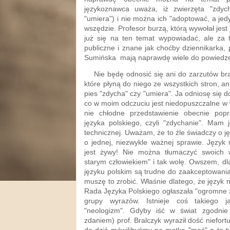
językoznawca uważa, iż zwierzęta "zdych
"umiera") i nie można ich "adoptować, a jed
wszędzie. Profesor burzą, którą wywołał jest
już się na ten temat wypowiadać, ale za
publiczne i znane jak choćby dziennikarka, 
Sumińska mają naprawdę wiele do powiedze
Nie będę odnosić się ani do zarzutów brak
które płyną do niego ze wszystkich stron, an
pies "zdycha" czy "umiera". Ja odniosę się d
co w moim odczuciu jest niedopuszczalne w 
nie chłodne przedstawienie obecnie pop
języka polskiego, czyli "zdychanie". Ma
technicznej. Uważam, że to źle świadczy o 
o jednej, niezwykle ważnej sprawie. Język 
jest żywy! Nie można tłumaczyć swoich 
starym człowiekiem" i tak wolę. Owszem, dl
języku polskim są trudne do zaakceptowani
muszę to zrobić. Właśnie dlatego, że język n
Rada Języka Polskiego ogłaszała "ogromne z
grupy wyrazów. Istnieje coś takiego ja
"neologizm". Gdyby iść w świat zgodnie
zdaniem) prof. Bralczyk wyraził dość niefort