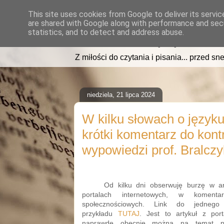
This site uses cookies from Google to deliver its servic
are shared with Google along with performance and secu
read2sleep.pl
statistics, and to detect and address abuse.
Z miłości do czytania i pisania... przed sne
niedziela, 21 lipca 2024
W kilku słowach o języku
krótki komentarz do kont
wypowiedzi prof. Bralcz
Od kilku dni obserwuję burzę w ar
portalach internetowych, w komen
społecznościowych. Link do jedneg
przykładu
TUTAJ
. Jest to artykuł z por
naprawdę obecnie można na temat pro