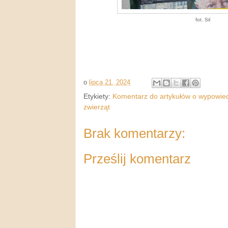
fot. Sil
o
lipca 21, 2024
Etykiety:
Komentarz do artykułów o wypowiedz
zwierząt
Brak komentarzy:
Prześlij komentarz