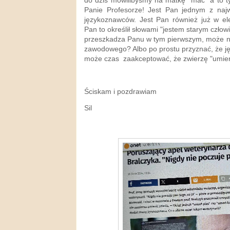
do dziś mówilibyśmy na matkę "mać" a to tyl
Panie Profesorze! Jest Pan jednym z naj
językoznawców. Jest Pan również już w ele
Pan to określił słowami "jestem starym człowi
przeszkadza Panu w tym pierwszym, może na
zawodowego? Albo po prostu przyznać, że języ
może czas zaakceptować, że zwierzę "umier
Ściskam i pozdrawiam
Sil