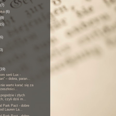
a
(7)
nika
(6)
(9)
15)
(6)
(3)
(19)
om serii Lux -
an” – dobra, paran...
nie warto karać się za
rzeszłości...
 pogodzie i złych
h, czyli dziś m...
al Park Pact - dobre
 od Lauren La...
al Park Pact - dobre