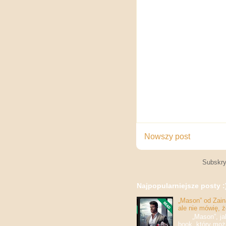
Nowszy post
Subskry
Najpopularniejsze posty :
„Mason” od Zaina
ale nie mówię, 
„Mason”, jak w
book, który moż