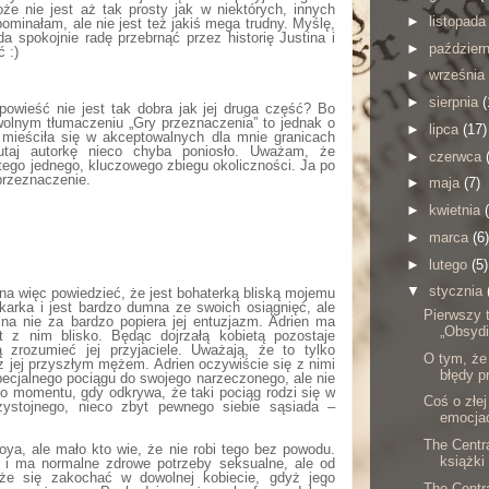
e nie jest aż tak prosty jak w niektórych, innych
►
listopad
ominałam, ale nie jest też jakiś mega trudny. Myślę,
 spokojnie radę przebrnąć przez historię Justina i
►
paździer
 :)
►
września
►
sierpnia
(
owieść nie jest tak dobra jak jej druga część? Bo
w wolnym tłumaczeniu „Gry przeznaczenia” to jednak o
►
lipca
(17)
a mieściła się w akceptowalnych dla mnie granicach
tutaj autorkę nieco chyba poniosło. Uważam, że
►
czerwca
tego jednego, kluczowego zbiegu okoliczności. Ja po
przeznaczenie.
►
maja
(7)
►
kwietnia
►
marca
(6)
►
lutego
(5)
▼
stycznia
na więc powiedzieć, że jest bohaterką bliską mojemu
ikarka i jest bardzo dumna ze swoich osiągnięć, ale
Pierwszy t
dzina nie za bardzo popiera jej entuzjazm. Adrien ma
„Obsydi
t z nim blisko. Będąc dojrzałą kobietą pozostaje
 zrozumieć jej przyjaciele. Uważają, że to tylko
O tym, że 
z jej przyszłym mężem. Adrien oczywiście się z nimi
błędy p
ecjalnego pociągu do swojego narzeczonego, ale nie
do momentu, gdy odkrywa, że taki pociąg rodzi się w
Coś o złej
zystojnego, nieco zbyt pewnego siebie sąsiada –
emocjac
The Centr
oya, ale mało kto wie, że nie robi tego bez powodu.
książki
 i ma normalne zdrowe potrzeby seksualne, ale od
że się zakochać w dowolnej kobiecie, gdyż jego
The Centr