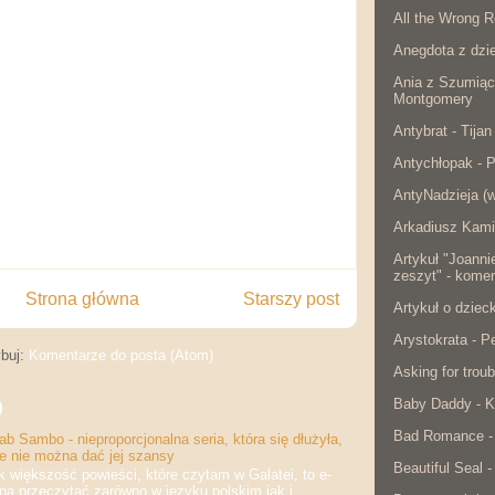
All the Wrong R
Anegdota z dzie
Ania z Szumiąc
Montgomery
Antybrat - Tijan
Antychłopak - 
AntyNadzieja (w
Arkadiusz Kami
Artykuł "Joanni
zeszyt" - komen
Strona główna
Starszy post
Artykuł o dzie
Arystokrata - 
buj:
Komentarze do posta (Atom)
Asking for troub
Baby Daddy - K
)
Bad Romance -
b Sambo - nieproporcjonalna seria, która się dłużyła,
że nie można dać jej szansy
Beautiful Seal -
iększość powieści, które czytam w Galatei, to e-
na przeczytać zarówno w języku polskim jak i