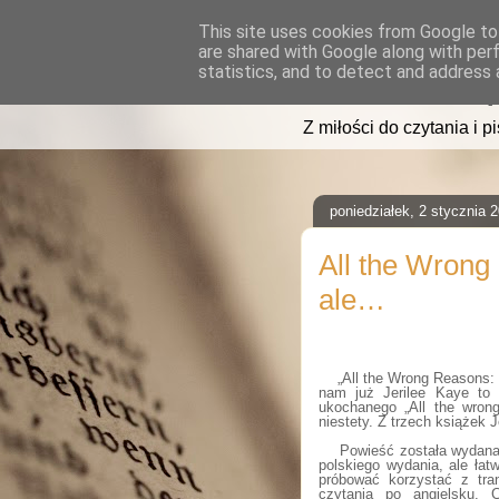
This site uses cookies from Google to 
are shared with Google along with per
read2sleep
statistics, and to detect and address 
Z miłości do czytania i p
poniedziałek, 2 stycznia 
All the Wrong
ale…
„All the Wrong Reasons: 
nam już Jerilee Kaye to
ukochanego „All the wrong
niestety. Z trzech książek J
Powieść została wydana
polskiego wydania, ale ła
próbować korzystać z tra
czytania po angielsku. 