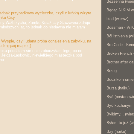
Bezsenna (wier
Będąc NIKIM w
jednak przypadkowa wycieczka, czyli z krótką wizytą
mku Cisy
błąd (wiersz)
 Wałbrzycha, Zamku Książ czy Szczawna Zdroju
jmłodszych lat, to jednak do niedawna nie miałam
Bossman - Vi K
Ból istnienia (w
Wyspie, czyli udana próba odnalezienia zabytku, na
Bro Code - Ken
adzającej mapie ;)
 poddałam się i nie zobaczyłam tego, po co
Broken French 
 Jelcza-Laskowic, niewielkiego miasteczka pod
o...
Brother after da
Brzeg
Budzikom śmier
Burza (haiku)
Być (postanowie
Być kochanym (
Byliśmy... (wier
Byłam tu już (w
Bzy (haiku)