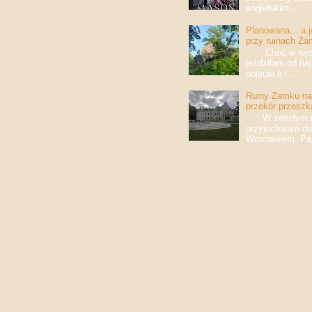
angielskim....
Planowana... a 
przy ruinach Za
Choć w rejony
jeździłam od na
pojęcia o i...
Ruiny Zamku na 
przekór przeszk
W zeszłym roku
przyjechałam do
Wrocławiem. Pan