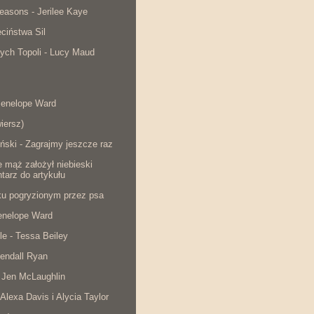
easons - Jerilee Kaye
ciństwa Sil
ych Topoli - Lucy Maud
Penelope Ward
iersz)
ński - Zagrajmy jeszcze raz
e mąż założył niebieski
tarz do artykułu
cku pogryzionym przez psa
Penelope Ward
le - Tessa Beiley
endall Ryan
 Jen McLaughlin
 Alexa Davis i Alycia Taylor