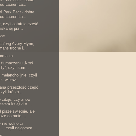
 od Lauren La...
al Park Pact - dobre
 od Lauren La...
, czyli ostatnia część
askanej prz...
bne
ca” wg Avery Flynn,
mans trochę i...
formacja
tłumaczeniu „Ktoś
 Ty”, czyli sam...
 melancholijnie, czyli
ki wiersz...
ana przeszłość część
zyli krótko ...
ę zdaje, czy znów
tałam książki o ...
 pisze świetnie, ale
sze do mnie ...
y nie wolno ci
… czyli najgorsza ...
ze