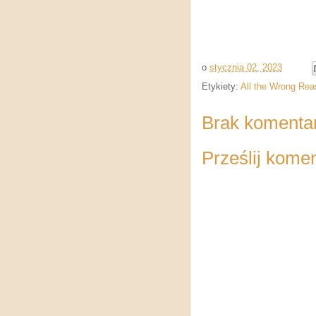
o
stycznia 02, 2023
Etykiety:
All the Wrong Rea
Brak komenta
Prześlij kome