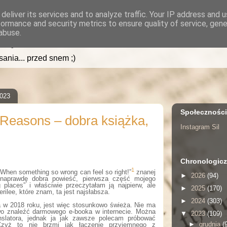
deliver its services and to analyze traffic. Your IP address and 
formance and security metrics to ensure quality of service, gen
.pl
abuse.
isania... przed snem ;)
2023
Społecznośc
 Reasons – dobra książka,
Instagram Sil
Chronologicz
1
When something so wrong can feel so right!”
znanej
►
2026
(94)
 naprawdę dobra powieść, pierwsza część mojego
 places” i właściwie przeczytałam ją najpierw, ale
►
2025
(170)
erilee, które znam, ta jest najsłabsza.
►
2024
(303)
 w 2018 roku, jest więc stosunkowo świeża. Nie ma
two znaleźć darmowego e-booka w internecie. Można
▼
2023
(109)
nslatora, jednak ja jak zawsze polecam próbować
►
grudnia
(
Czyż to nie brzmi jak łączenie przyjemnego z