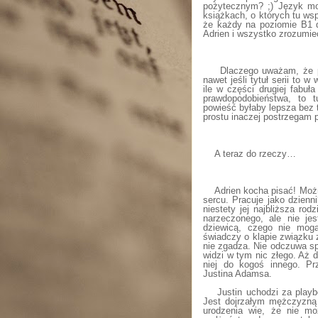
pożytecznym? ;) Język moż
książkach, o których tu wsp
że każdy na poziomie B1 da
Adrien i wszystko zrozumieć
Dlaczego uważam, że p
nawet jeśli tytuł serii to 
ile w części drugiej fabuł
prawdopodobieństwa, to 
powieść byłaby lepsza bez 
prostu inaczej postrzegam 
A teraz do rzeczy…
Adrien kocha pisać! Moż
sercu. Pracuje jako dzienn
niestety jej najbliższa ro
narzeczonego, ale nie jes
dziewicą, czego nie mogą
świadczy o klapie związku 
nie zgadza. Nie odczuwa sp
widzi w tym nic złego. Aż 
niej do kogoś innego. Pr
Justina Adamsa.
Justin uchodzi za playb
Jest dojrzałym mężczyzną
urodzenia wie, że nie mo