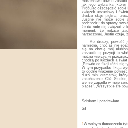
małżeństwo dawno zostało 
jak jego wybranka, której
Próbując oszczędzić sobie 
związek uczuciowy i świe
drodze staje piękna, uroc
Justine nie może sobie p
podchodził do sprawy swo
że da radę się związać z 
moment, że rodzice żąd
narzeczonej, Justin czuje, 
Moi drodzy, powieść j
namiętna, chociaż nie epa
się na chwilę mój ulubio
zarzucić tej pozycji to wł
można wierzyć w przeznacz
chodzą po ludziach a świat
„Prawda od fikcji różni się
W tym przypadku fikcja wy
to ogólne wrażenie powieść
dużo mini dramatów, który
zakończenie. Cóż. Słodkie, 
ale nie zapadła w moje serce
places”. „Wszystkie złe pow
Ściskam i pozdrawiam
Sil
1
W wolnym tłumaczeniu tytu