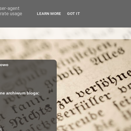
user-agent
erate usage
LEARN MORE
GOT IT
iowo
ne archiwum bloga:
9)