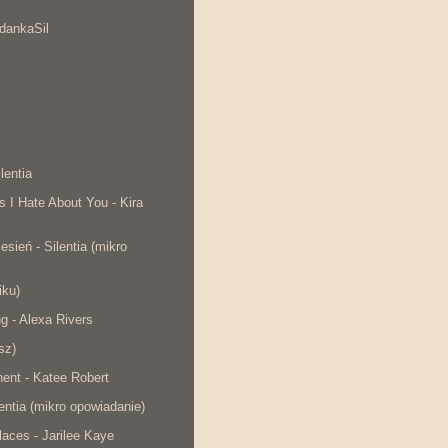
dankaSil
lentia
s I Hate About You - Kira
esień - Silentia (mikro
iku)
ng - Alexa Rivers
sz)
ent - Katee Robert
lentia (mikro opowiadanie)
laces - Jarilee Kaye