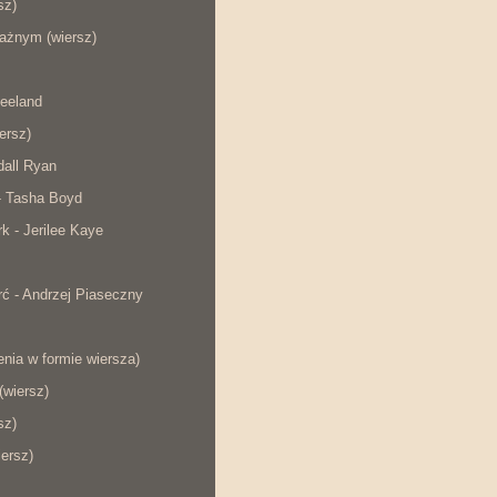
sz)
ażnym (wiersz)
eeland
iersz)
dall Ryan
- Tasha Boyd
rk - Jerilee Kaye
ć - Andrzej Piaseczny
nia w formie wiersza)
wiersz)
sz)
iersz)