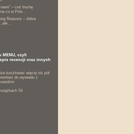
 nami” – coś trochę
 na co w Pols...
rong Reasons – dobra
a, ale…
u MENU, czyli
spis recenzji oraz innych
że kosztować więcej niż pół
komentarz do wywiadu z
kowskim
książkach Sil