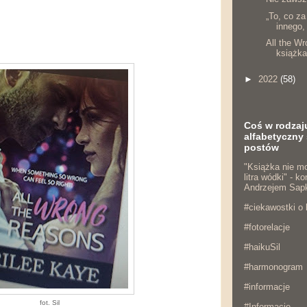
„To, co za
innego,
All the W
książk
►
2022
(58)
Coś w rodzaj
alfabetyczny 
postów
"Książka nie mo
litra wódki" - 
Andrzejem Sap
#ciekawostki o 
#fotorelacje
#haikuSil
#harmonogram
#informacje
fot. Sil
#Informacje