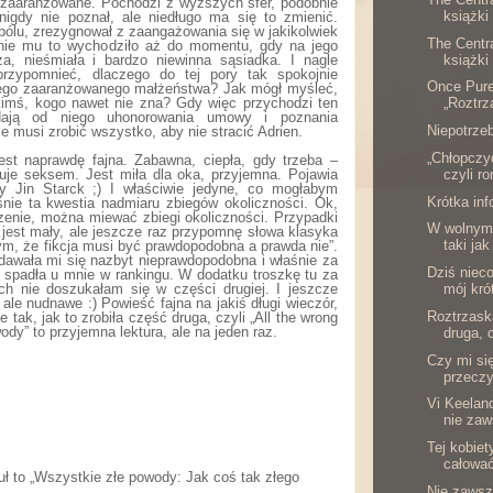
zaaranżowane. Pochodzi z wyższych sfer, podobnie
książki
 nigdy nie poznał, ale niedługo ma się to zmienić.
bólu, zrezygnował z zaangażowania się w jakikolwiek
The Centr
tnie mu to wychodziło aż do momentu, gdy na jego
książki
za, nieśmiała i bardzo niewinna sąsiadka. I nagle
rzypomnieć, dlaczego do tej pory tak spokojnie
Once Pure
jego zaaranżowanego małżeństwa? Jak mógł myśleć,
„Roztrz
kimś, kogo nawet nie zna? Gdy więc przychodzi ten
ają od niego uhonorowania umowy i poznania
Niepotrze
że musi zrobić wszystko, aby nie stracić Adrien.
„Chłopczy
est naprawdę fajna. Zabawna, ciepła, gdy trzeba –
czyli ro
tuje seksem. Jest miła dla oka, przyjemna. Pojawia
ny Jin Starck ;) I właściwie jedyne, co mogłabym
Krótka in
aśnie ta kwestia nadmiaru zbiegów okoliczności. Ok,
enie, można miewać zbiegi okoliczności. Przypadki
W wolnym 
 jest mały, ale jeszcze raz przypomnę słowa klasyka
taki jak
 tym, że fikcja musi być prawdopodobna a prawda nie”.
dawała mi się nazbyt nieprawdopodobna i właśnie za
Dziś nieco
 spadła u mnie w rankingu. W dodatku troszkę tu za
mój krót
ch nie doszukałam się w części drugiej. I jeszcze
ale nudnawe :) Powieść fajna na jakiś długi wieczór,
Roztrzask
 tak, jak to zrobiła część druga, czyli „All the wrong
ody” to przyjemna lektura, ale na jeden raz.
druga, c
Czy mi si
przeczy
Vi Keeland
nie zaw
Tej kobiet
całować
ł to „Wszystkie złe powody: Jak coś tak złego
Nie zaws