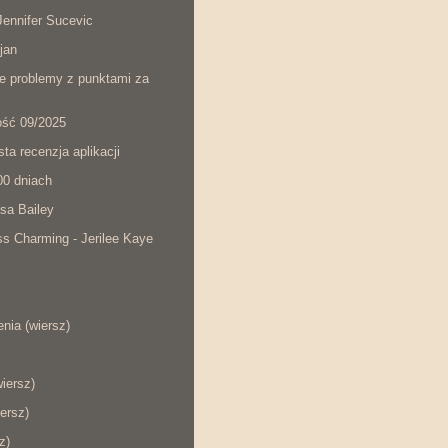
ennifer Sucevic
jan
łe problemy z punktami za
ość 09/2025
ta recenzja aplikacji
00 dniach
sa Bailey
s Charming - Jerilee Kaye
nia (wiersz)
wiersz)
ersz)
z)