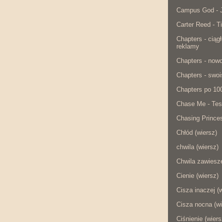
Campus God - J
Carter Reed - Ti
Chapters - ciąg
reklamy
Chapters - now
Chapters - swois
Chapters po 10
Chase Me - Tes
Chasing Princes
Chłód (wiersz)
chwila (wiersz)
Chwila zawiesze
Cienie (wiersz)
Cisza inaczej (
Cisza nocna (wi
Ciśnienie (wiers