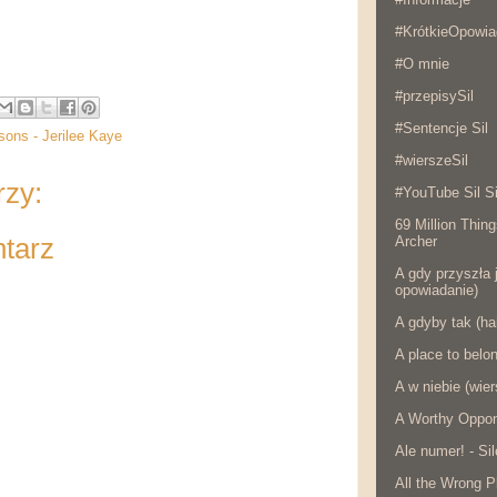
#KrótkieOpowia
#O mnie
#przepisySil
#Sentencje Sil
sons - Jerilee Kaye
#wierszeSil
rzy:
#YouTube Sil Si
69 Million Thing
ntarz
Archer
A gdy przyszła j
opowiadanie)
A gdyby tak (ha
A place to belo
A w niebie (wier
A Worthy Oppon
Ale numer! - Si
All the Wrong P