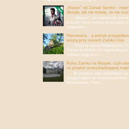
„Mason” od Zainab Sambo - nieprop
dłużyła, ale nie mówię, że nie moż
„Mason”, jak większość powieści
e-book, który można przeczytać za
angielskim....
Planowana... a jednak przypadkowa
wizytą przy ruinach Zamku Cisy
Choć w rejony Wałbrzycha, Za
Zdroju jeździłam od najmłodszych 
miałam pojęcia o i...
Ruiny Zamku na Wyspie, czyli uda
na przekór przeszkadzającej mapi
W zeszłym roku poddałam się i 
przyjechałam do Jelcza-Laskowic,
Wrocławiem. Pano...