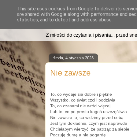
This site uses cookies from Google to deliver its servic
are shared with Google along with performance and secu
read2sleep.pl
statistics, and to detect and address abuse.
Z miłości do czytania i pisania... przed sne
środa, 4 stycznia 2023
Nie zawsze
To, co wydaje się dobre i piękne
Wszystko, co świat czci i podziwia
To, co czasami nie wróci więcej
Lub to, co po prostu kogoś uszczęśliwia
Nie zawsze to, co widzimy przed sobą
Jest tym dokładnie, czym jest naprawdę
Chciałabym wierzyć, że patrząc za siebie
Poczuję dumę a nie pogardę