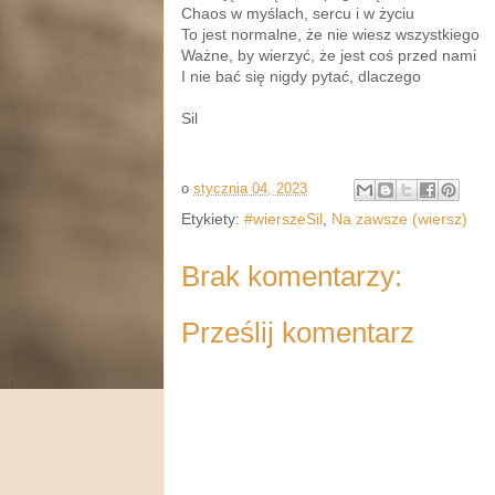
Chaos w myślach, sercu i w życiu
To jest normalne, że nie wiesz wszystkiego
Ważne, by wierzyć, że jest coś przed nami
I nie bać się nigdy pytać, dlaczego
Sil
o
stycznia 04, 2023
Etykiety:
#wierszeSil
,
Na zawsze (wiersz)
Brak komentarzy:
Prześlij komentarz