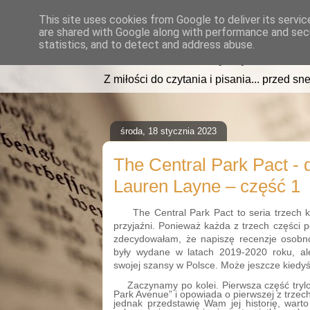
This site uses cookies from Google to deliver its servic
are shared with Google along with performance and secu
read2sleep.pl
statistics, and to detect and address abuse.
Z miłości do czytania i pisania... przed sne
środa, 18 stycznia 2023
The Central Park Pact - 
Lauren Layne – część 1
The Central Park Pact to seria trzech k
przyjaźni. Ponieważ każda z trzech części p
zdecydowałam, że napiszę recenzje osobn
były wydane w latach 2019-2020 roku, ale
swojej szansy w Polsce. Może jeszcze kiedyś t
Zaczynamy po kolei. Pierwsza część tryl
Park Avenue” i opowiada o pierwszej z trzec
jednak przedstawię Wam jej historię, wart