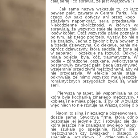
całą serię i co sprawia, że jest wyjątkowa :)
Jak sama nazwa wskazuje to, co łączy
pewien pakt, zawarty w Central Parku. Nie
czego ów pakt dotyczy ani przez kogo z
zdążyłam napomknąć, seria przedstawia hi
Niecodzienne okoliczności, w których w
sprawiają, że wszystko staje się jeszcze ci
losów kobiet. Otóż wszystkie panie poznały s
po tym, jak z tego pogrzebu wyszły, bo nie m
się znalazły. Jedna z żałobnic była bowiem
a trzecia dziewczyną. Co ciekawe, panie ni
oprócz dziewczyny, która sądziła, iż żona je
w separacji i oczekuje na rozwód. Odkryci
miała pojęcia, była, cóż, traumatyczna. W
podle – zdradzone, oszukane, wykorzystane
postanowiły zawrzeć pakt, będą utrzymywać 
wzajemnie przed złymi mężczyznami, aby wi
nie przydarzyła. W efekcie panie stają 
odkrywają, że mimo wszystko mają jeszcze 
romantycznych przygodach życia są właśn
serii.
Pierwsza na tapet, jak wspominała na po
która była kochanką zmarłego mężczyzny. 
kobietą i nie miała pojęcia, iż był on w zwi
więc niech to nie rzutuje na Waszą opinię o b
Naomi to silna i niezależna bizneswomen,
doszła sama. Stworzyła firmę, która odni
pozostaje jej jedynie żyć i rozwijać się d
która jeszcze nie znalazłam swojego happy ev
nie szukała go specjalnie. Naomi nie
mężczyznach czy związkach i dlatego, p
specjalnie uczuciowo. Z dzieciństwa wyn