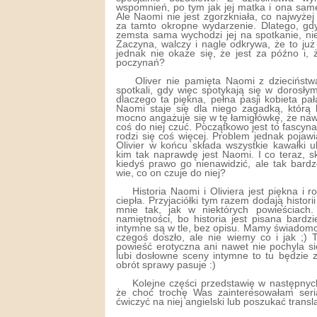
wspomnień, po tym jak jej matka i ona sam
Ale Naomi nie jest zgorzkniała, co najwyże
za tamto okropne wydarzenie. Dlatego, g
zemsta sama wychodzi jej na spotkanie, n
Zaczyna, walczy i nagle odkrywa, że to już
jednak nie okaże się, że jest za późno i,
poczynań?
Oliver nie pamięta Naomi z dzieciństwa
spotkali, gdy więc spotykają się w dorosły
dlaczego ta piękna, pełna pasji kobieta pa
Naomi staje się dla niego zagadką, którą 
mocno angażuje się w tę łamigłówkę, że na
coś do niej czuć. Początkowo jest to fascyn
rodzi się coś więcej. Problem jednak poja
Olivier w końcu składa wszystkie kawałki u
kim tak naprawdę jest Naomi. I co teraz, 
kiedyś prawo go nienawidzić, ale tak bardz
wie, co on czuje do niej?
Historia Naomi i Oliviera jest piękna i
ciepła. Przyjaciółki tym razem dodają histori
mnie tak, jak w niektórych powieściach
namiętności, bo historia jest pisana bardz
intymne są w tle, bez opisu. Mamy świadom
czegoś doszło, ale nie wiemy co i jak ;) 
powieść erotyczna ani nawet nie pochyla si
lubi dosłowne sceny intymne to tu będzie z
obrót sprawy pasuje :)
Kolejne części przedstawię w następnyc
że choć trochę Was zainteresowałam serią
ćwiczyć na niej angielski lub poszukać transla