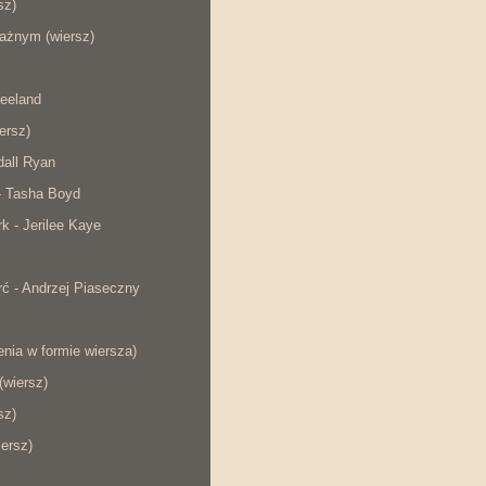
sz)
ażnym (wiersz)
eeland
iersz)
dall Ryan
- Tasha Boyd
rk - Jerilee Kaye
ć - Andrzej Piaseczny
nia w formie wiersza)
wiersz)
sz)
iersz)