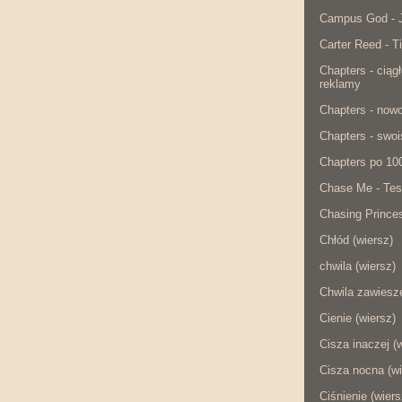
Campus God - J
Carter Reed - Ti
Chapters - ciąg
reklamy
Chapters - now
Chapters - swois
Chapters po 10
Chase Me - Tes
Chasing Princes
Chłód (wiersz)
chwila (wiersz)
Chwila zawiesze
Cienie (wiersz)
Cisza inaczej (
Cisza nocna (wi
Ciśnienie (wiers