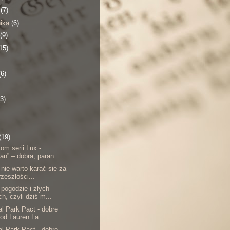
a
(7)
nika
(6)
(9)
15)
(6)
(3)
(19)
om serii Lux -
an” – dobra, paran...
nie warto karać się za
rzeszłości...
 pogodzie i złych
h, czyli dziś m...
al Park Pact - dobre
 od Lauren La...
al Park Pact - dobre