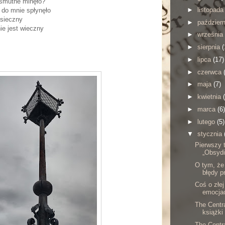
 smutne minęło?
►
listopad
 do mnie spłynęło
osieczny
►
paździer
ie jest wieczny
►
września
►
sierpnia
(
►
lipca
(17)
►
czerwca
►
maja
(7)
►
kwietnia
►
marca
(6)
►
lutego
(5)
▼
stycznia
Pierwszy t
„Obsydi
O tym, że 
błędy p
Coś o złej
emocjac
The Centr
książki
The Centr