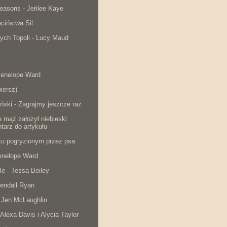
easons - Jerilee Kaye
ciństwa Sil
ych Topoli - Lucy Maud
Penelope Ward
iersz)
ński - Zagrajmy jeszcze raz
e mąż założył niebieski
tarz do artykułu
cku pogryzionym przez psa
Penelope Ward
le - Tessa Beiley
endall Ryan
 Jen McLaughlin
 Alexa Davis i Alycia Taylor