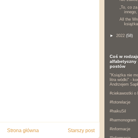
„To, co za
innego,
All the W
książk
►
2022
(58)
Coś w rodzaj
alfabetyczny 
postów
"Książka nie mo
litra wódki" - 
Andrzejem Sap
#ciekawostki o 
#fotorelacje
#haikuSil
#harmonogram
#informacje
Strona główna
Starszy post
#Informacje