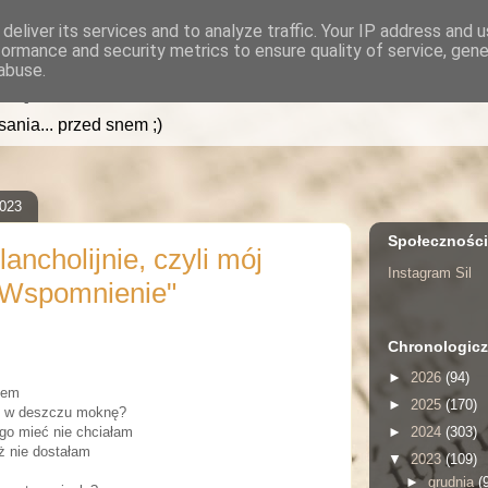
deliver its services and to analyze traffic. Your IP address and 
formance and security metrics to ensure quality of service, gen
.pl
abuse.
isania... przed snem ;)
2023
Społecznośc
ancholijnie, czyli mój
Instagram Sil
 "Wspomnienie"
Chronologicz
►
2026
(94)
nem
►
2025
(170)
c w deszczu moknę?
►
2024
(303)
go mieć nie chciałam
ż nie dostałam
▼
2023
(109)
►
grudnia
(