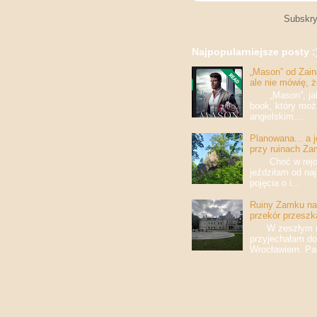
Subskry
Najpopularniejsze posty :
„Mason” od Zaina
ale nie mówię, 
„Mason”, jak w
book, który moż
angielskim....
Planowana... a 
przy ruinach Za
Choć w rejony
jeździłam od na
pojęcia o i...
Ruiny Zamku na 
przekór przeszk
W zeszłym roku
przyjechałam do
Wrocławiem. Pan