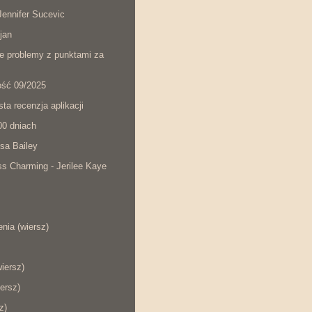
ennifer Sucevic
jan
łe problemy z punktami za
ość 09/2025
ta recenzja aplikacji
00 dniach
sa Bailey
s Charming - Jerilee Kaye
nia (wiersz)
wiersz)
ersz)
z)