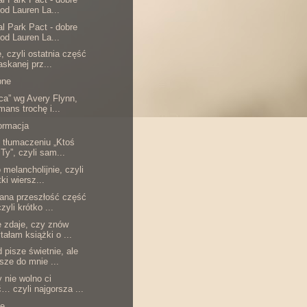
 od Lauren La...
al Park Pact - dobre
 od Lauren La...
, czyli ostatnia część
askanej prz...
bne
ca” wg Avery Flynn,
mans trochę i...
formacja
tłumaczeniu „Ktoś
 Ty”, czyli sam...
 melancholijnie, czyli
ki wiersz...
ana przeszłość część
zyli krótko ...
ę zdaje, czy znów
tałam książki o ...
 pisze świetnie, ale
sze do mnie ...
y nie wolno ci
… czyli najgorsza ...
ze