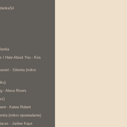
dankaSil
lentia
s I Hate About You - Kira
esień - Silentia (mikro
iku)
ng - Alexa Rivers
sz)
ent - Katee Robert
lentia (mikro opowiadanie)
laces - Jarilee Kaye