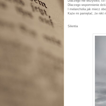
Dlaczego nie wszystko, co
Dlaczego wspomnienie dziś
I melancholia jak miecz ob
Każe mi pamiętać, że nikt n
Silentia