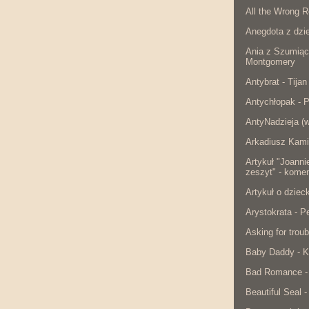
All the Wrong R
Anegdota z dzie
Ania z Szumiąc
Montgomery
Antybrat - Tijan
Antychłopak - 
AntyNadzieja (w
Arkadiusz Kami
Artykuł "Joanni
zeszyt" - komen
Artykuł o dzie
Arystokrata - 
Asking for troub
Baby Daddy - K
Bad Romance -
Beautiful Seal -