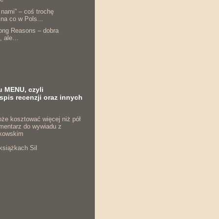
 nami” – coś trochę
 na co w Pols...
rong Reasons – dobra
a, ale…
u MENU, czyli
spis recenzji oraz innych
że kosztować więcej niż pół
komentarz do wywiadu z
kowskim
książkach Sil