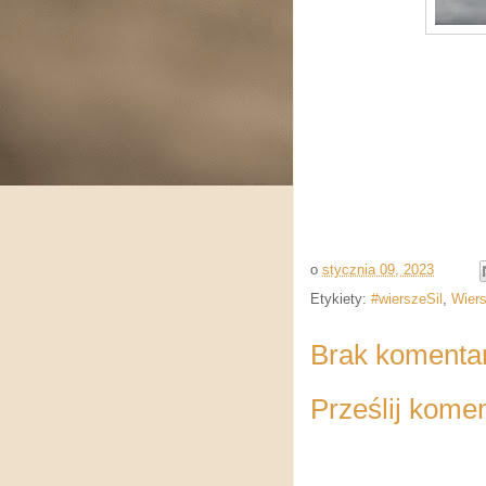
o
stycznia 09, 2023
Etykiety:
#wierszeSil
,
Wier
Brak komenta
Prześlij kome