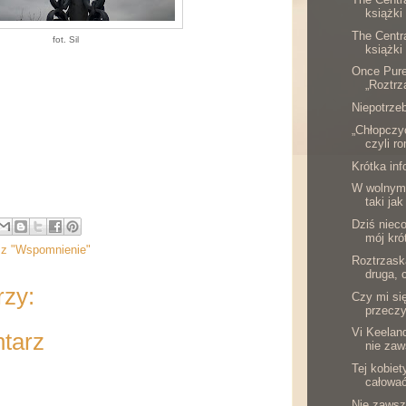
książki
The Centr
fot. Sil
książki
Once Pure
„Roztrz
Niepotrze
„Chłopczy
czyli ro
Krótka in
W wolnym 
taki jak
Dziś nieco
mój krót
sz "Wspomnienie"
Roztrzask
druga, c
rzy:
Czy mi si
przeczy
Vi Keeland
ntarz
nie zaw
Tej kobiet
całować
Nie zaws