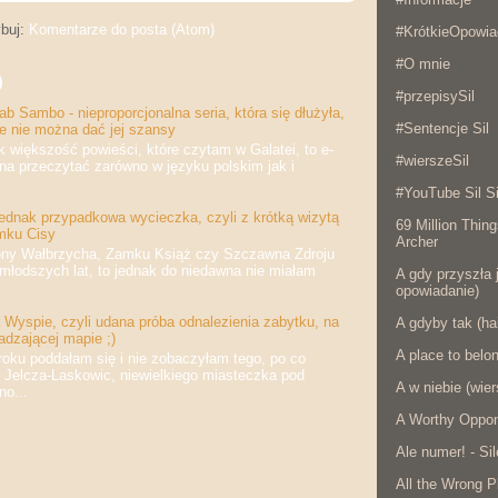
buj:
Komentarze do posta (Atom)
#KrótkieOpowia
#O mnie
)
#przepisySil
b Sambo - nieproporcjonalna seria, która się dłużyła,
#Sentencje Sil
że nie można dać jej szansy
iększość powieści, które czytam w Galatei, to e-
#wierszeSil
na przeczytać zarówno w języku polskim jak i
#YouTube Sil Si
jednak przypadkowa wycieczka, czyli z krótką wizytą
69 Million Thing
mku Cisy
Archer
 Wałbrzycha, Zamku Książ czy Szczawna Zdroju
jmłodszych lat, to jednak do niedawna nie miałam
A gdy przyszła j
opowiadanie)
Wyspie, czyli udana próba odnalezienia zabytku, na
A gdyby tak (ha
adzającej mapie ;)
A place to belo
 poddałam się i nie zobaczyłam tego, po co
 Jelcza-Laskowic, niewielkiego miasteczka pod
A w niebie (wier
o...
A Worthy Oppon
Ale numer! - Si
All the Wrong P