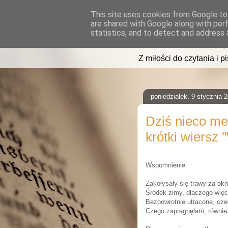
This site uses cookies from Google to 
are shared with Google along with per
read2sleep
statistics, and to detect and address 
Z miłości do czytania i p
poniedziałek, 9 stycznia 
Dziś nieco mel
krótki wiersz
Wspomnienie
Zakołysały się trawy za ok
Środek zimy, dlaczego wię
Bezpowrotnie utracone, cze
Czego zapragnęłam, równie