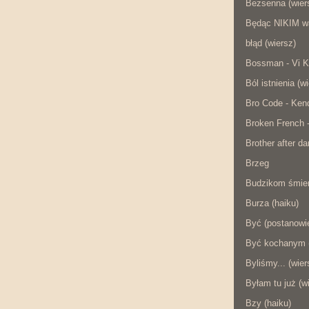
Bezsenna (wier
Będąc NIKIM w
błąd (wiersz)
Bossman - Vi K
Ból istnienia (w
Bro Code - Ken
Broken French 
Brother after da
Brzeg
Budzikom śmier
Burza (haiku)
Być (postanowie
Być kochanym (
Byliśmy... (wier
Byłam tu już (w
Bzy (haiku)