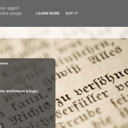
user-agent
erate usage
LEARN MORE
GOT IT
iowo
ne archiwum bloga:
9)