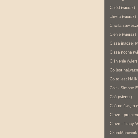
Chłód (wiersz)
chwila (wiersz)
Chwila zawiesze
Cienie (wiersz)
Cisza inaczej (
Cisza nocna (wi
Ciśnienie (wiers
Co jest najważn
Co to jest HAI
Colt - Simone E
Coś (wiersz)
Coś na święta (
Crave - premier
Crave - Tracy W
CzaroMarownik 