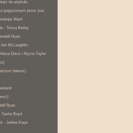
tarz do artykułu
cku pogryzionym przez psa
Penelope Ward
le - Tessa Beiley
endall Ryan
 Jen McLaughlin
 Alexa Davis i Alycia Taylor
sz)
ażnym (wiersz)
eeland
iersz)
dall Ryan
- Tasha Boyd
rk - Jerilee Kaye