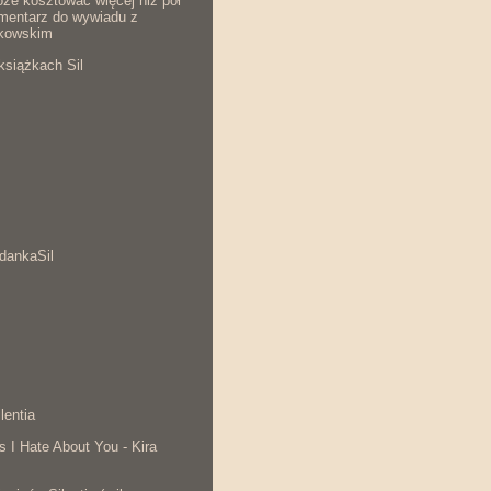
że kosztować więcej niż pół
komentarz do wywiadu z
kowskim
książkach Sil
dankaSil
lentia
s I Hate About You - Kira