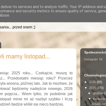
deliver its services and to analyze traffic. Your IP address and 
formance and security metrics to ensure quality of service, gen
.pl
abuse.
isania... przed snem ;)
Społecznośc
yli mamy listopad...
Instagram Sil
iesiąc 2025 roku... Czekajcie, muszę to
Chronologicz
z... Przedostatni miesiąc roku? Przecież
►
2026
(93)
yła wiosna, później lato. Jak to możliwe, że
▼
2025
(170)
ętować będziemy nadejście nowego, 2026
►
grudnia
(
m pojęcia... Wiem tylko, że podobnie jak
istopad minie mi aż nazbyt szybko i liczę
▼
listopad
Mówili, cz
udzień będzie wlókł się nieco bardziej.