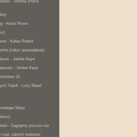
esień - Silentia (mikro
iku)
ng - Alexa Rivers
sz)
ent - Katee Robert
lentia (mikro opowiadanie)
laces - Jarilee Kaye
easons - Jerilee Kaye
ciństwa Sil
ych Topoli - Lucy Maud
Penelope Ward
iersz)
ński - Zagrajmy jeszcze raz
e mąż założył niebieski