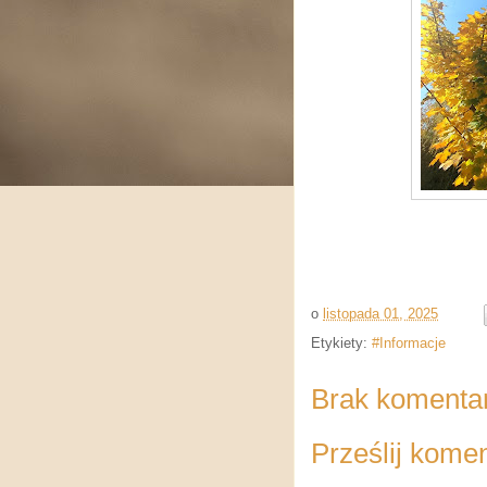
o
listopada 01, 2025
Etykiety:
#Informacje
Brak komenta
Prześlij kome