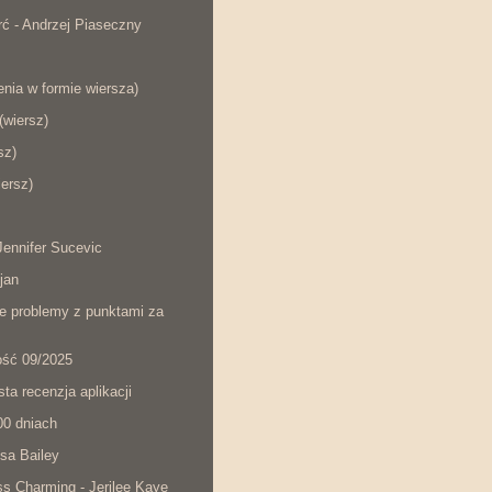
ć - Andrzej Piaseczny
nia w formie wiersza)
wiersz)
sz)
iersz)
ennifer Sucevic
jan
łe problemy z punktami za
ość 09/2025
ta recenzja aplikacji
00 dniach
sa Bailey
s Charming - Jerilee Kaye