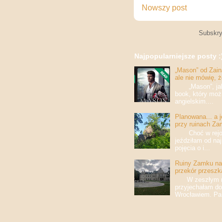
Nowszy post
Subskry
Najpopularniejsze posty :
„Mason” od Zaina
ale nie mówię, 
„Mason”, jak w
book, który moż
angielskim....
Planowana... a 
przy ruinach Za
Choć w rejony
jeździłam od na
pojęcia o i...
Ruiny Zamku na 
przekór przeszk
W zeszłym roku
przyjechałam do
Wrocławiem. Pan