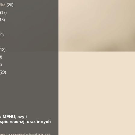
nika
(20)
(17)
13)
(9)
(12)
3)
3)
(20)
u MENU, czyli
spis recenzji oraz innych