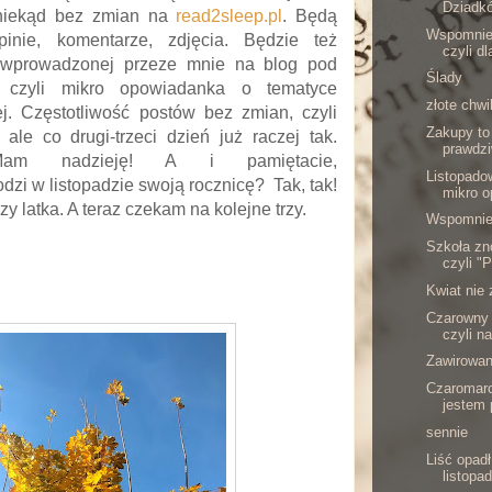
Dziadk
oniekąd bez zmian na
read2sleep.pl
. Będą
Wspomnien
opinie, komentarze, zdjęcia. Będzie też
czyli d
 wprowadzonej przeze mnie na blog pod
Ślady
a, czyli mikro opowiadanka o tematyce
złote chwi
j. Częstotliwość postów bez zmian, czyli
Zakupy to
ale co drugi-trzeci dzień już raczej tak.
prawdzi
am nadzieję! A i pamiętacie,
Listopadow
zi w listopadzie swoją rocznicę? Tak, tak!
mikro o
zy latka. A teraz czekam na kolejne trzy.
Wspomnie
Szkoła zn
czyli "P
Kwiat nie
Czarowny 
czyli n
Zawirowan
Czaromaro
jestem 
sennie
Liść opad
listopad