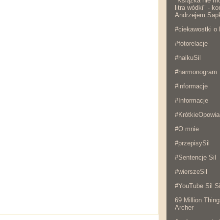
"Książka nie mo
litra wódki" - 
Andrzejem Sap
#ciekawostki o 
#fotorelacje
#haikuSil
#harmonogram
#informacje
#Informacje
#KrótkieOpowia
#O mnie
#przepisySil
#Sentencje Sil
#wierszeSil
#YouTube Sil Si
69 Million Thing
Archer