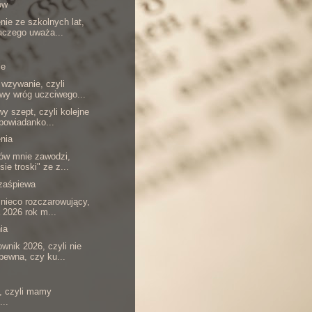
ów
ie ze szkolnych lat,
laczego uważa...
le
 wzywanie, czyli
wy wróg uczciwego...
y szept, czyli kolejne
powiadanko...
nia
ów mnie zawodzi,
sie troski" ze z...
 zaśpiewa
nieco rozczarowujący,
a 2026 rok m...
ia
wnik 2026, czyli nie
pewna, czy ku...
ł, czyli mamy
...