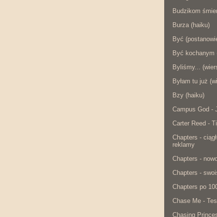
Budzikom śmier
Burza (haiku)
Być (postanowie
Być kochanym (
Byliśmy... (wier
Byłam tu już (w
Bzy (haiku)
Campus God - J
Carter Reed - Ti
Chapters - ciąg
reklamy
Chapters - now
Chapters - swois
Chapters po 10
Chase Me - Tes
Chasing Princes