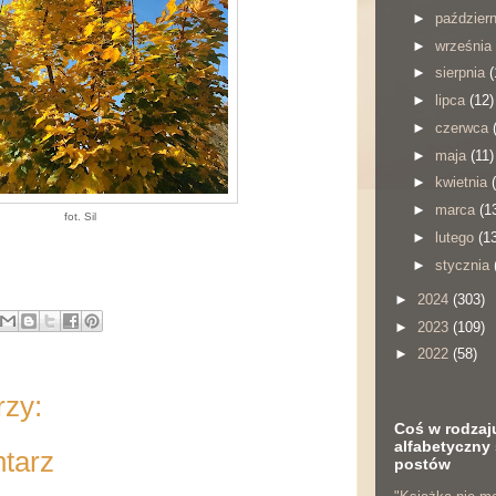
►
paździer
►
września
►
sierpnia
(
►
lipca
(12)
►
czerwca
►
maja
(11)
►
kwietnia
►
marca
(1
fot. Sil
►
lutego
(1
►
stycznia
►
2024
(303)
►
2023
(109)
►
2022
(58)
rzy:
Coś w rodzaj
alfabetyczny 
ntarz
postów