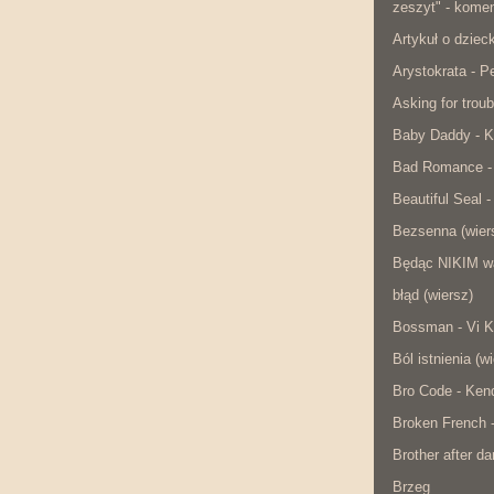
zeszyt" - komen
Artykuł o dzie
Arystokrata - 
Asking for troub
Baby Daddy - K
Bad Romance -
Beautiful Seal -
Bezsenna (wier
Będąc NIKIM w
błąd (wiersz)
Bossman - Vi K
Ból istnienia (w
Bro Code - Ken
Broken French 
Brother after da
Brzeg