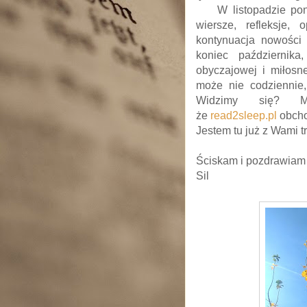
W listopadzie p
wiersze, refleksje, 
kontynuacja nowości
koniec październik
obyczajowej i miłosne
może nie codziennie, 
Widzimy się? M
że
read2sleep.pl
obchod
Jestem tu już z Wami tr
Ściskam i pozdrawiam
Sil