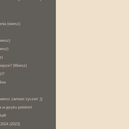
nia (wiersz)
wiersz)
ersz)
z)
iejsze? (Wiersz)
KU?
lise
wiersz zamiast życzeń ;))
a w języku polskim!
olff
2024 (2023)