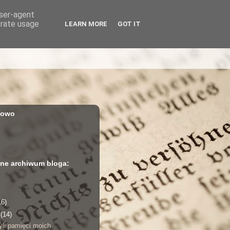
user-agent
erate usage
LEARN MORE
GOT IT
iowo
ne archiwum bloga:
16)
a
(14)
yli pamięci moich