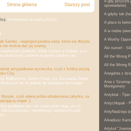
A gdy przyszła j
Strona główna
Starszy post
opowiadanie)
A gdyby tak (ha
buj:
Komentarze do posta (Atom)
A place to belo
A w niebie (wier
)
A Worthy Oppon
b Sambo - nieproporcjonalna seria, która się dłużyła,
że nie można dać jej szansy
Ale numer! - Si
iększość powieści, które czytam w Galatei, to e-
na przeczytać zarówno w języku polskim jak i
All the Wrong P
All the Wrong R
jednak przypadkowa wycieczka, czyli z krótką wizytą
Anegdota z dzie
mku Cisy
 Wałbrzycha, Zamku Książ czy Szczawna Zdroju
Ania z Szumiąc
jmłodszych lat, to jednak do niedawna nie miałam
Montgomery
Antybrat - Tijan
Wyspie, czyli udana próba odnalezienia zabytku, na
adzającej mapie ;)
Antychłopak - 
 poddałam się i nie zobaczyłam tego, po co
 Jelcza-Laskowic, niewielkiego miasteczka pod
AntyNadzieja (w
o...
Arkadiusz Kami
Artykuł "Joanni