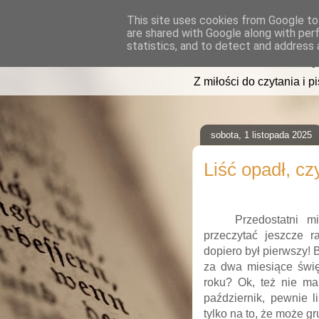
This site uses cookies from Google to 
are shared with Google along with per
read2sleep
statistics, and to detect and address 
Z miłości do czytania i p
sobota, 1 listopada 2025
Liść opadł, cz
Przedostatni m
przeczytać jeszcze ra
dopiero był pierwszy! B
za dwa miesiące świ
roku? Ok, też nie ma
październik, pewnie l
tylko na to, że może gr