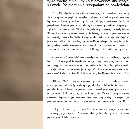
tylko trochę mniej i tylko z powodów, dla któryc
książek. Po prostu nie przepadam za powieściam
Roxy Cumberland to młoda dziewczyna z wielkimi aspiracj
Jest oczywiście piękna, mądra, zabawna i pełna pasji, ale oka
by zrobić karierę w branży, która tak ją interesuje. Pók
przetrwać
bierze
pracę, w której robi rzeczy wykraczające po
zęby i przebrana w króliczka biegnie o poranku, by zaśpiew
Piosenka ta jest prezentem od kobiety, co nie poprawia samo
wspaniały Louis McNally, który w dodatku wydaje się być ni
jeszcze delikatnie złośliwy, irytacja Roxy sięga niebezpieczn
na pożegnanie
zostawia na ustach zszokowanego mężcz
zasiane i teraz żadne z nich - ani Roxy, ani Louis nie są w sta
Powieść „Chase Me” naprawdę nie ma nic nadzwyczajnego
bardzo bliska jest komedii romantycznej. Jest pogoń za mar
nadzieję, iż nie ma rzeczy niemożliwych. Jest też jakaś nie
zostaje w bardzo interesujący sposób i wreszcie jest syndrom 
uratować księżniczkę. Problem w tym, że Roxy nie chce być ża
„Chase Me” to fajna, życiowa powieść bez nadmiaru dram
choć ja jednak wolę zaliczyć ją do tych lekkich, łatwych i 
prostacki. Problemy są prawdziwe, nawet jeśli specyficzne i 
o życiu w USA niż
o życiu
w kraju nad Wisłą. Są tym razem f
czasem bywa
i
g
eneralnie nie ma się czego czepić, je
przyjemności a nie dla wzbogacenia głębi naszych dusz :D.
Czy polecam tę pozycję? Owszem, ale przy założeniu
zmieniającego życie. Polecam dla tych, którzy chcą oderw
przeczytać lekki romans.