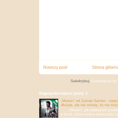
Nowszy post
Strona główn
Subskrybuj:
Komentarze do 
Najpopularniejsze posty :)
„Mason” od Zainab Sambo - nieprop
dłużyła, ale nie mówię, że nie moż
„Mason”, jak większość powieści
e-book, który można przeczytać za