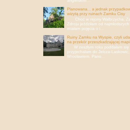
angielskim....
Planowana... a jednak przypadkowa
wizytą przy ruinach Zamku Cisy
Choć w rejony Wałbrzycha, Za
Zdroju jeździłam od najmłodszych 
miałam pojęcia o i...
Ruiny Zamku na Wyspie, czyli uda
na przekór przeszkadzającej mapi
W zeszłym roku poddałam się i 
przyjechałam do Jelcza-Laskowic,
Wrocławiem. Pano...