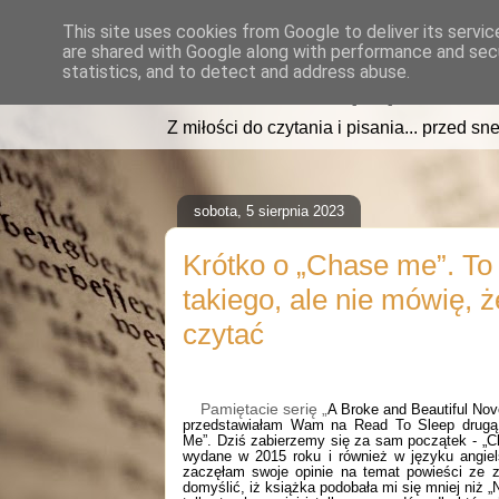
This site uses cookies from Google to deliver its servic
are shared with Google along with performance and secu
read2sleep.pl
statistics, and to detect and address abuse.
Z miłości do czytania i pisania... przed sne
sobota, 5 sierpnia 2023
Krótko o „Chase me”. To
takiego, ale nie mówię, ż
czytać
Pamiętacie serię „
A Broke and Beautiful Nov
przedstawiałam Wam na Read To Sleep drugą,
Me”. Dziś zabierzemy się za sam początek - „Ch
wydane w 2015 roku i również w języku angiel
zaczęłam swoje opinie na temat powieści ze zb
domyślić, iż książka podobała mi się mniej niż 