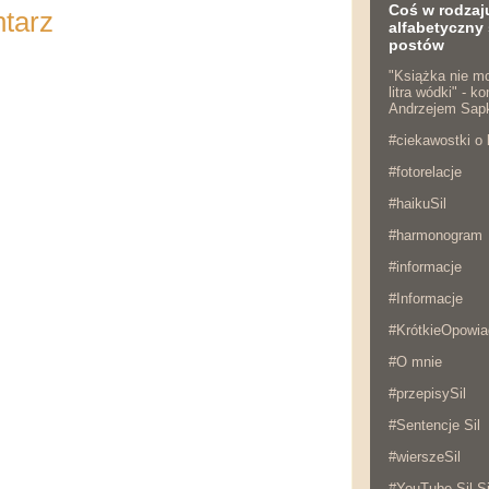
Coś w rodzaj
ntarz
alfabetyczny 
postów
"Książka nie mo
litra wódki" - 
Andrzejem Sap
#ciekawostki o 
#fotorelacje
#haikuSil
#harmonogram
#informacje
#Informacje
#KrótkieOpowia
#O mnie
#przepisySil
#Sentencje Sil
#wierszeSil
#YouTube Sil Si