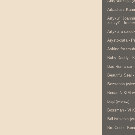
AntyNadzieja (w
Arkadiusz Kami
Artykuł "Joanni
zeszyt" - komen
Artykuł o dzie
Arystokrata - 
Asking for troub
Baby Daddy - K
Bad Romance -
Beautiful Seal -
Bezsenna (wier
Będąc NIKIM w
błąd (wiersz)
Bossman - Vi K
Ból istnienia (w
Bro Code - Ken