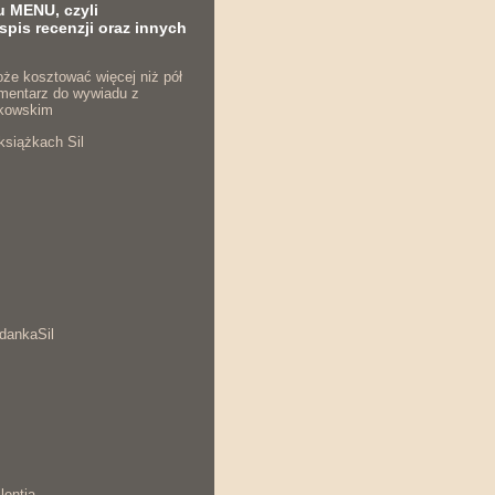
u MENU, czyli
spis recenzji oraz innych
że kosztować więcej niż pół
komentarz do wywiadu z
kowskim
książkach Sil
dankaSil
lentia