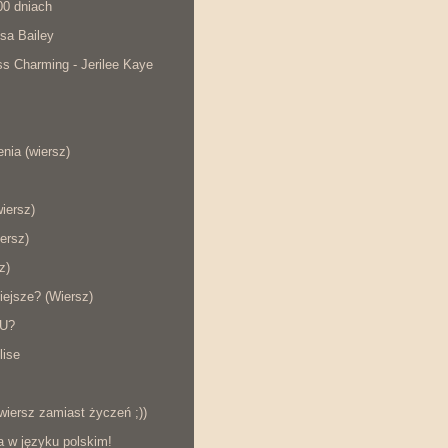
00 dniach
sa Bailey
s Charming - Jerilee Kaye
nia (wiersz)
wiersz)
ersz)
z)
iejsze? (Wiersz)
KU?
lise
wiersz zamiast życzeń ;))
a w języku polskim!