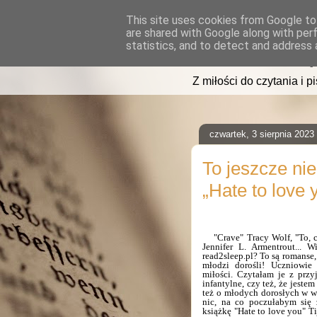
This site uses cookies from Google to 
are shared with Google along with per
read2sleep
statistics, and to detect and address 
Z miłości do czytania i p
czwartek, 3 sierpnia 2023
To jeszcze nie
„Hate to love 
"Crave" Tracy Wolf, "To, 
Jennifer L. Armentrout... 
read2sleep.pl?
To są romanse,
młodzi dorośli! Uczniowie
miłości. Czytałam je z prz
infantylne, czy też, że jestem
też o młodych dorosłych w wi
nic, na co poczułabym się
książkę "Hate to love you" Ti