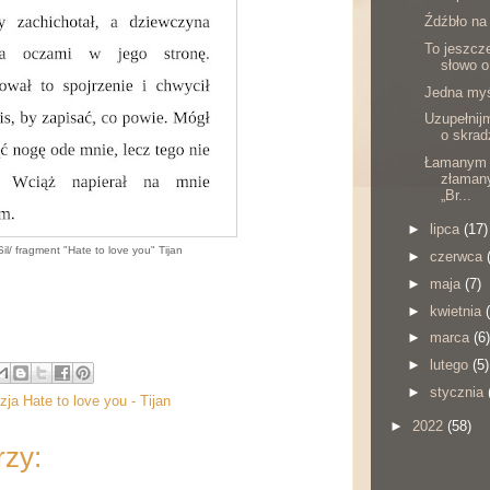
Źdźbło na
To jeszcze
słowo o
Jedna myś
Uzupełnij
o skrad
Łamanym 
złamany
„Br...
►
lipca
(17)
 Sil/ fragment "Hate to love you" Tijan
►
czerwca
►
maja
(7)
►
kwietnia
►
marca
(6)
►
lutego
(5)
►
stycznia
ja Hate to love you - Tijan
►
2022
(58)
rzy: