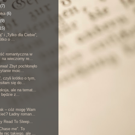
a
(7)
nika
(6)
(9)
15)
j” i „Tylko dla Ciebie”,
ótko o ...
eść romantyczna w
 na wieczorny re...
erwa! Zbyt pochłonęło
ytanie moic...
 czyli krótko o tym,
siłam się do...
eksja, ale na temat...
 będzie z...
pak – cóż mogę Wam
ieć? Ładny roman...
sy Read To Sleep...
„Chase me”. To
ę nic takiego, ale ...