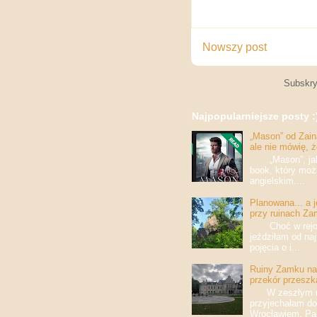
Nowszy post
Subskry
Najpopularniejsze posty :
„Mason” od Zaina
ale nie mówię, 
„Mason”, jak w
book, który moż
angielskim....
Planowana... a 
przy ruinach Za
Choć w rejony
jeździłam od na
pojęcia o i...
Ruiny Zamku na 
przekór przeszk
W zeszłym roku
przyjechałam do
Wrocławiem. Pan