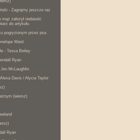
iersz)
ński - Zagrajmy jeszcze raz
e mąż założył niebieski
tarz do artykułu
cku pogryzionym przez psa
Penelope Ward
le - Tessa Beiley
endall Ryan
 Jen McLaughlin
 Alexa Davis i Alycia Taylor
sz)
ażnym (wiersz)
eeland
iersz)
dall Ryan