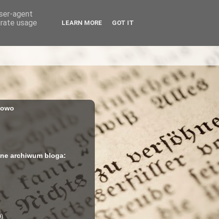
user-agent
erate usage
LEARN MORE
GOT IT
iowo
ne archiwum bloga:
9)