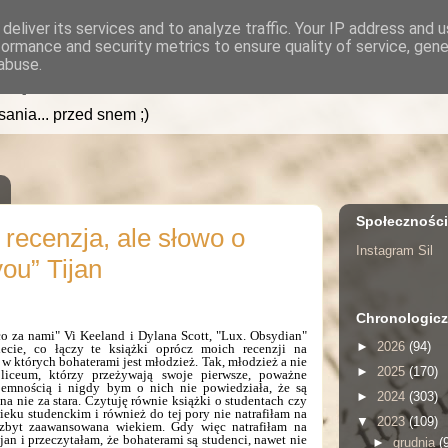
deliver its services and to analyze traffic. Your IP address and 
formance and security metrics to ensure quality of service, gen
.pl
abuse.
isania... przed snem ;)
Społecznośc
 recenzja, ale słowo o
Instagram Sil
you” Tijan
Chronologicz
co za nami" Vi Keeland i Dylana Scott, "Lux. Obsydian"
►
2026
(94)
Wiecie, co łączy te książki oprócz moich recenzji n
a
 w których bohaterami jest młodzież. Tak, młodzież a nie
►
2025
(170)
 liceum, którzy przeżywają swoje pierwsze, poważne
yjemnością i nigdy bym o nich nie powiedziała, że są
►
2024
(303)
 na nie za stara. Czytuję równie książki o studentach czy
eku studenckim i również do tej pory nie natrafiłam na
▼
2023
(109)
 zbyt zaawansowana wiekiem. Gdy więc natrafiłam na
jan i przeczytałam, że bohaterami są studenci, nawet nie
►
grudnia
(