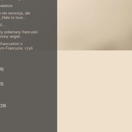
 wietrze
 nie recenzja, ale
 „Hate to love...
l...
my połamany francuski
ziony angiel...
francuskim o
m Francuzie, czyli
(6)
(3)
(19)