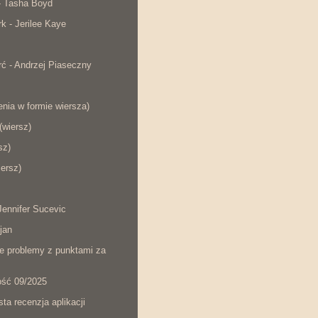
- Tasha Boyd
rk - Jerilee Kaye
ć - Andrzej Piaseczny
nia w formie wiersza)
wiersz)
sz)
iersz)
ennifer Sucevic
jan
łe problemy z punktami za
ość 09/2025
ta recenzja aplikacji