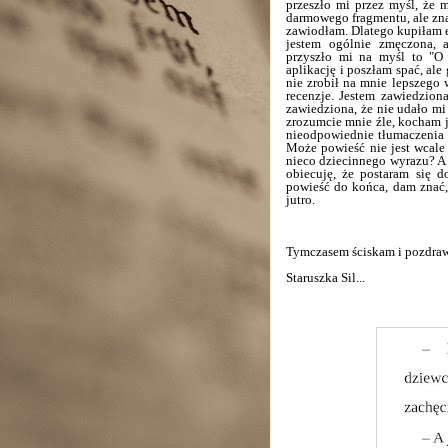
przeszło mi przez myśl, że 
darmowego fragmentu, ale znał
zawiodłam. Dlatego kupiłam e
jestem ogólnie zmęczona, a
przyszło mi na myśl to "O 
aplikację i poszłam spać, ale
nie zrobił na mnie lepszego 
recenzje. Jestem zawiedziona
zawiedziona, że nie udało mi
zrozumcie mnie źle, kocham ję
nieodpowiednie tłumaczenia p
Może powieść nie jest wcale
nieco dziecinnego wyrazu? A 
obiecuję, że postaram się 
powieść do końca, dam znać, 
jutro.
Tymczasem ściskam i pozdra
Staruszka
Sil...