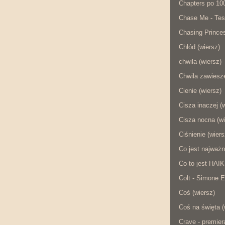
Chapters po 10
Chase Me - Tes
Chasing Princes
Chłód (wiersz)
chwila (wiersz)
Chwila zawiesze
Cienie (wiersz)
Cisza inaczej (
Cisza nocna (wi
Ciśnienie (wiers
Co jest najważn
Co to jest HAI
Colt - Simone E
Coś (wiersz)
Coś na święta (
Crave - premier