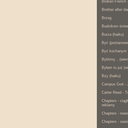
Broken French 
Brother after da
Brzeg
Budzikom śmier
Burza (haiku)
Być (postanowie
Być kochanym (
Byliśmy... (wier
Byłam tu już (w
Bzy (haiku)
Campus God - J
Carter Reed - Ti
Chapters - ciąg
reklamy
Chapters - now
Chapters - swois