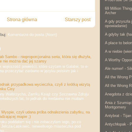
69 Million Thing
Archer
Strona główna
Starszy post
A gdy przyszła j
opowiadanie)
A gdyby tak (ha
buj:
Komentarze do posta (Atom)
A place to belo
)
A w niebie (wier
b Sambo - nieproporcjonalna seria, która się dłużyła,
A Worthy Oppon
że nie można dać jej szansy
iększość powieści, które czytam w Galatei, to e-
Ale numer! - Si
na przeczytać zarówno w języku polskim jak i
All the Wrong P
jednak przypadkowa wycieczka, czyli z krótką wizytą
All the Wrong R
mku Cisy
 Wałbrzycha, Zamku Książ czy Szczawna Zdroju
Anegdota z dzie
jmłodszych lat, to jednak do niedawna nie miałam
Ania z Szumiąc
Montgomery
Wyspie, czyli udana próba odnalezienia zabytku, na
Antybrat - Tijan
adzającej mapie ;)
 poddałam się i nie zobaczyłam tego, po co
Antychłopak - 
 Jelcza-Laskowic, niewielkiego miasteczka pod
o...