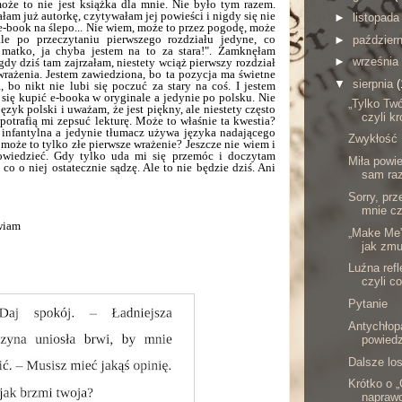
może to nie jest książka dla mnie. Nie było tym razem.
am już autorkę, czytywałam jej powieści i nigdy się nie
►
listopad
-book na ślepo... Nie wiem, może to przez pogodę, może
le po przeczytaniu pierwszego rozdziału jedyne, co
►
paździer
matko, ja chyba jestem na to za stara!". Zamknęłam
►
września
 gdy dziś tam zajrzałam, niestety wciąż pierwszy rozdział
wrażenia. Jestem zawiedziona, bo ta pozycja ma świetne
▼
sierpnia
(
, bo nikt nie lubi się poczuć za stary na coś. I jestem
 się kupić e-booka w oryginale a jedynie po polsku. Nie
„Tylko Twó
zyk polski i uważam, że jest piękny, ale niestety często
czyli kr
otrafią mi zepsuć lekturę. Może to właśnie ta kwestia?
 infantylna a jedynie tłumacz używa języka nadającego
Zwykłość
może to tylko złe pierwsze wrażenie? Jeszcze nie wiem i
dowiedzieć. Gdy tylko uda mi się przemóc i doczytam
Miła powi
co o niej ostatecznie sądzę.
Ale to nie będzie dziś. Ani
sam raz
Sorry, prz
mnie cz
wiam
„Make Me”,
jak zmu
Luźna refl
czyli co
Pytanie
Antychło
powiedz
Dalsze lo
Krótko o 
naprawd