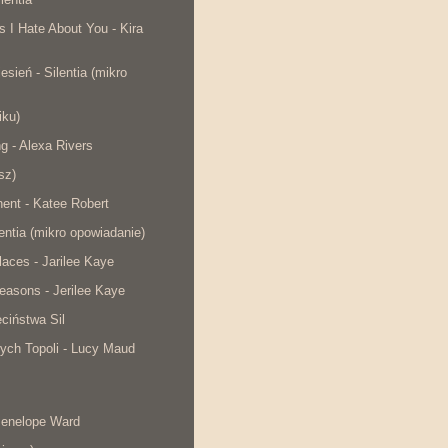
s I Hate About You - Kira
esień - Silentia (mikro
iku)
ng - Alexa Rivers
sz)
ent - Katee Robert
lentia (mikro opowiadanie)
laces - Jarilee Kaye
easons - Jerilee Kaye
ciństwa Sil
ych Topoli - Lucy Maud
Penelope Ward