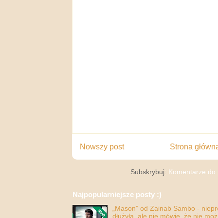
Nowszy post
Strona główn
Subskrybuj:
Komentarze do 
Najpopularniejsze posty :)
„Mason” od Zainab Sambo - nieprop
dłużyła, ale nie mówię, że nie moż