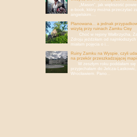
„Mason”, jak większość powieści
e-book, który można przeczytać za
angielskim....
Planowana... a jednak przypadkowa
wizytą przy ruinach Zamku Cisy
Choć w rejony Wałbrzycha, Za
Zdroju jeździłam od najmłodszych 
miałam pojęcia o i...
Ruiny Zamku na Wyspie, czyli uda
na przekór przeszkadzającej mapi
W zeszłym roku poddałam się i 
przyjechałam do Jelcza-Laskowic,
Wrocławiem. Pano...