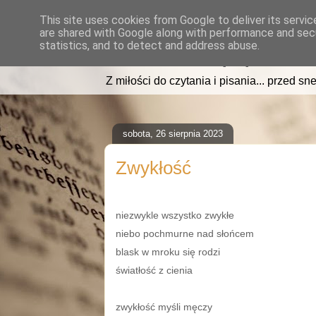
This site uses cookies from Google to deliver its servic
are shared with Google along with performance and secu
read2sleep.pl
statistics, and to detect and address abuse.
Z miłości do czytania i pisania... przed sne
sobota, 26 sierpnia 2023
Zwykłość
niezwykle wszystko zwykłe
niebo pochmurne nad słońcem
blask w mroku się rodzi
światłość z cienia
zwykłość myśli męczy