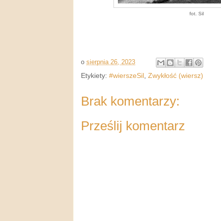
fot. Sil
o
sierpnia 26, 2023
Etykiety:
#wierszeSil
,
Zwykłość (wiersz)
Brak komentarzy:
Prześlij komentarz