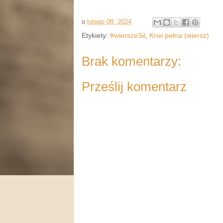
o
lutego 08, 2024
Etykiety:
#wierszeSil
,
Krwi pełna (wiersz)
Brak komentarzy:
Prześlij komentarz