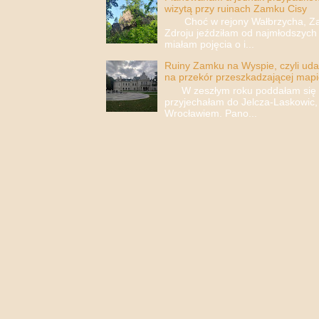
wizytą przy ruinach Zamku Cisy
Choć w rejony Wałbrzycha, Za
Zdroju jeździłam od najmłodszych 
miałam pojęcia o i...
Ruiny Zamku na Wyspie, czyli uda
na przekór przeszkadzającej mapi
W zeszłym roku poddałam się i 
przyjechałam do Jelcza-Laskowic,
Wrocławiem. Pano...