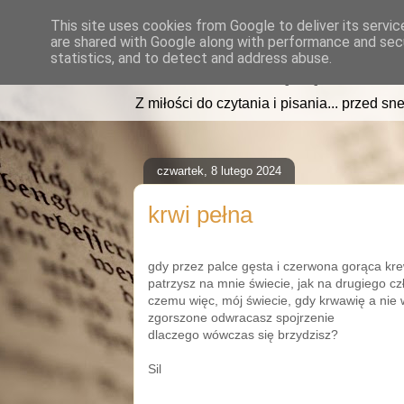
This site uses cookies from Google to deliver its servic
are shared with Google along with performance and secu
read2sleep.pl
statistics, and to detect and address abuse.
Z miłości do czytania i pisania... przed sne
czwartek, 8 lutego 2024
krwi pełna
gdy przez palce gęsta i czerwona gorąca kr
patrzysz na mnie świecie, jak na drugiego cz
czemu więc, mój świecie, gdy krwawię a nie 
zgorszone odwracasz spojrzenie
dlaczego wówczas się brzydzisz?
Sil