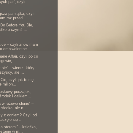
wych par”, czyli
.
jsza pamiątka, czyli
am raz przed...
 Do Before You Die,
rótko o czymś ...
tice – czyli znów mam
ia ambiwalentne
aire Affair, czyli po co
gowie, ...
się” – wiersz, który
szyscy, ale ...
Ciri, czyli jak to się
e milion...
teskowy początek,
środek i całkiem...
 w różowe słonie” –
 słodka, ale n...
my z ogniem? Czyli od
aczęło się ...
a sterami” – książka,
ostanie w m...