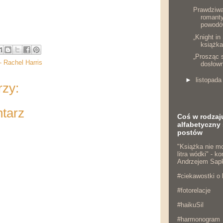
Prawdziw
romanty
powodów
„Knight in
książka
„Prosząc s
- Rachel Harris
dosłown
►
listopad
rzy:
ntarz
Coś w rodzaj
alfabetyczny 
postów
"Książka nie mo
litra wódki" - 
Andrzejem Sap
#ciekawostki o 
#fotorelacje
#haikuSil
#harmonogram