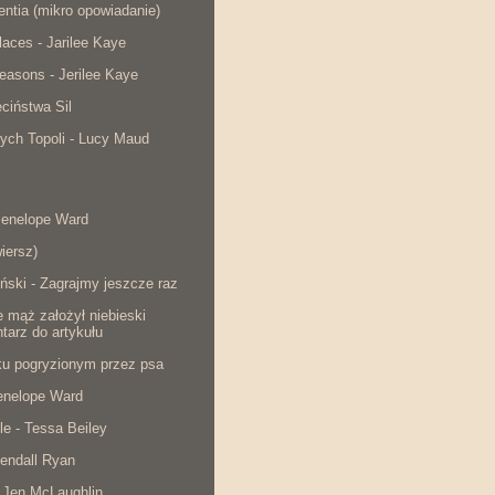
lentia (mikro opowiadanie)
laces - Jarilee Kaye
easons - Jerilee Kaye
ciństwa Sil
ych Topoli - Lucy Maud
Penelope Ward
iersz)
ński - Zagrajmy jeszcze raz
e mąż założył niebieski
tarz do artykułu
cku pogryzionym przez psa
Penelope Ward
le - Tessa Beiley
endall Ryan
 Jen McLaughlin