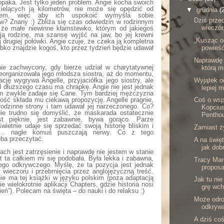
opaka. Jest tylko jeden problem. Angie kocha swoich
zielących ją kilometrów, nie może się opędzić od
▼
grudnia
(
yciem, więc aby ich uspokoić wymyśla sobie
Dziś prze
? Znany :) Zbliża się czas odwiedzin w rodzinnym
wieczór
 że małe niewinne kłamstewko, którym od jakiegoś
ją rodzinę, ma szansę wyjść na jaw, bo jej krewni
„Kusząc o
ej drugiej połówki. Angie czuje, że czeka ją kompletna
ybko znajdzie kogoś, kto przez tydzień będzie udawał
powieść
Naprawdę 
nie zachwycony, gdy bierze udział w charytatywnej
którą m
zreorganizowała jego młodsza siostra, aż do momentu,
Wyjątek od
tację wygrywa Angelle, przyjaciółka jego siostry, ale
od dłuższego czasu ma chrapkę. Angie nie jest jednak
lepiej m
m zwykle zadaje się Cane. Tym bardziej mężczyzna
kność składa mu ciekawą propozycję. Angelle pragnie,
Coś o ws
rodzinne strony i tam udawał jej narzeczonego. Co?
Kopcius
e trudno się domyślić, że maskarada ostatecznie
Penthou
t pięknie, jest zabawnie, bywa gorąco. Parze
ietnie udaje się sprzedać swoją historię bliskim i
Zamiast ż
…. nagle komuś puszczają nerwy. Co z tego
ba przeczytać.
A na święt
jak dob
rach jest zatrzęsienie i naprawdę nie jestem w stanie
t ta całkiem mi się podobała. Była lekka i zabawna,
Tracy Marc
zego odkrywczego. Myślę, że ta pozycja jest jednak
proposal
 wieczoru i przebrnięcia przez anglojęzyczną treść.
ie ma tej książki w języku polskim (poza adaptacją
Jak tu nie
wielokrotnie aplikacji Chapters, gdzie historia nosi
grę wch
ń”). Polecam na święta – do nauki i do relaksu :)
Może odro
odkrywa
A dziś co