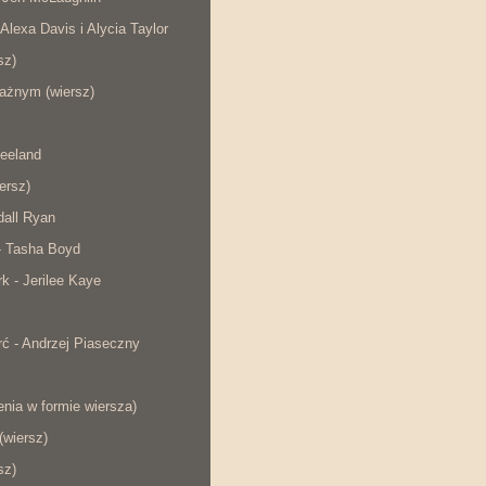
 Alexa Davis i Alycia Taylor
sz)
ażnym (wiersz)
eeland
iersz)
dall Ryan
- Tasha Boyd
rk - Jerilee Kaye
ć - Andrzej Piaseczny
nia w formie wiersza)
wiersz)
sz)