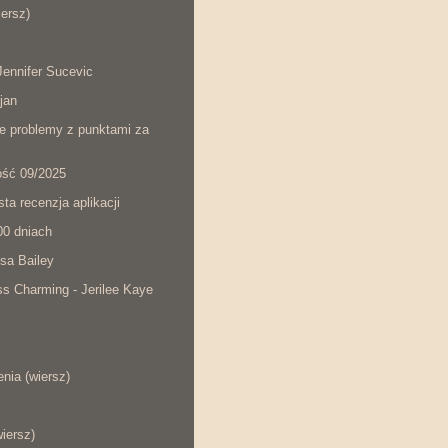
iersz)
ennifer Sucevic
jan
łe problemy z punktami za
ość 09/2025
ta recenzja aplikacji
00 dniach
sa Bailey
s Charming - Jerilee Kaye
nia (wiersz)
wiersz)