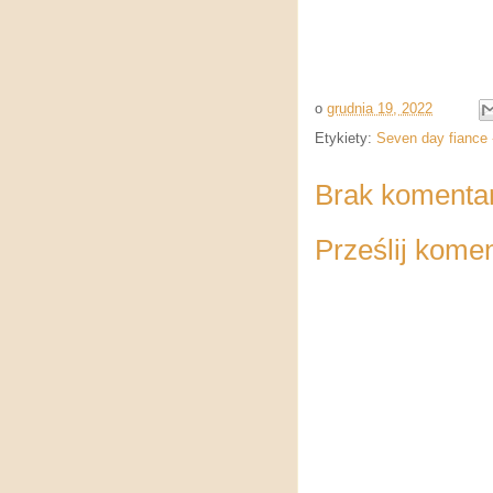
o
grudnia 19, 2022
Etykiety:
Seven day fiance 
Brak komenta
Prześlij kome