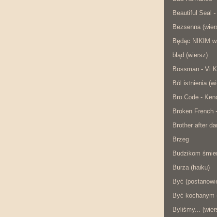
Beautiful Seal -
Bezsenna (wier
Będąc NIKIM w
błąd (wiersz)
Bossman - Vi K
Ból istnienia (w
Bro Code - Ken
Broken French 
Brother after da
Brzeg
Budzikom śmier
Burza (haiku)
Być (postanowie
Być kochanym (
Byliśmy... (wier