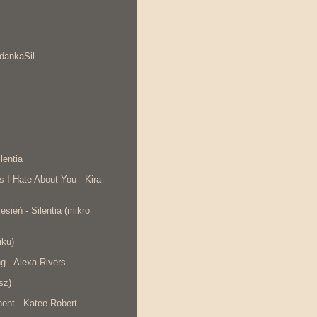
dankaSil
lentia
s I Hate About You - Kira
esień - Silentia (mikro
iku)
ng - Alexa Rivers
sz)
ent - Katee Robert