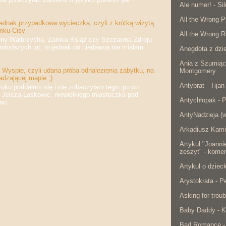
Ale numer! - Si
All the Wrong P
jednak przypadkowa wycieczka, czyli z krótką wizytą
mku Cisy
All the Wrong R
 Wałbrzycha, Zamku Książ czy Szczawna Zdroju
jmłodszych lat, to jednak do niedawna nie miałam
Anegdota z dzie
Ania z Szumiąc
Wyspie, czyli udana próba odnalezienia zabytku, na
Montgomery
adzającej mapie ;)
Antybrat - Tijan
 poddałam się i nie zobaczyłam tego, po co
 Jelcza-Laskowic, niewielkiego miasteczka pod
Antychłopak - 
o...
AntyNadzieja (w
Arkadiusz Kami
Artykuł "Joanni
zeszyt" - komen
Artykuł o dzie
Arystokrata - 
Asking for troub
Baby Daddy - K
Bad Romance -