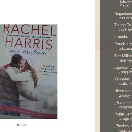
„fałszy
„Seve..
Najpięknie
coś w s
Things To
czyli k
Z puchu
Rough jus
odczuc
The Million
nam wro
„Śpieszmy 
znają w
Yennefer i 
stało, ż
Nieco gro
gorący 
„Poduszka
książka
Poflirtuje
czego z
fot. Sil
„Playboy z
która z