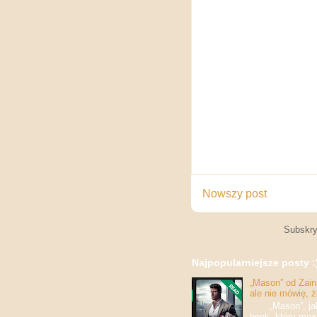
Nowszy post
Subskry
Najpopularniejsze posty :
„Mason” od Zaina
ale nie mówię, 
„Mason”, jak w
book, który moż