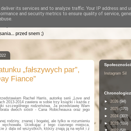
deliver its services and to analyze traffic. Your IP address and 
formance and security metrics to ensure quality of service, gen
.pl
abuse.
isania... przed snem ;)
2022
Społecznośc
atunku „fałszywych par”,
Instagram Sil
Day Fiance”
Chronologicz
rzedstawiam Rachel Harris, autorkę serii „Love and
►
2026
(94)
ach 2013-2014 zawiera w sobie trzy książki i każda z
ójki szczególnego rodzeństwa. Ja przedstawię Wam
►
2025
(170)
ę brata dwóch sióstr - Cana Robicheauxa oraz jego
►
2024
(303)
ej rodziny, znanej i bogatej, ale tylko w rozumieniu
►
2023
(109)
 wychowała. Uciekając z tego ciasnego miejsca,
e z dala od wszystkich, którzy znają ją na wylot i z
▼
2022
(58)