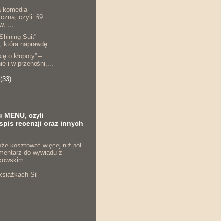
a komedia
czna, czyli „69
, ...
 Shining Suit” –
, która naprawdę...
ię o kłopoty” –
ie i w przenośni,...
a
(33)
u MENU, czyli
spis recenzji oraz innych
że kosztować więcej niż pół
komentarz do wywiadu z
kowskim
książkach Sil