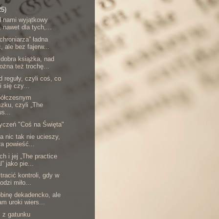
25)
d nami wyjątkowy
, nawet dla tych,...
chroniarza” ładna
, ale bez fajerw...
dobra książka, nad
ożna też trochę...
 reguły, czyli coś, co
i się czy...
półczesnym
zku, czyli „The
s...
yczeń "Coś na Święta"
a nic tak nie ucieszy,
ra powieść...
h i jej „The practice
” jako pie...
 tracić kontroli, gdy w
odzi miło...
binę dekadencko, ale
m uroki wiers...
ś z gatunku