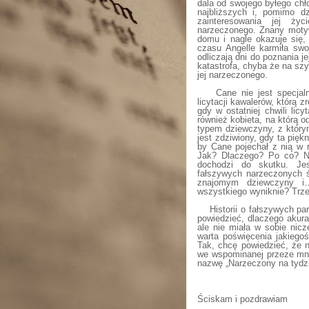
dala od swojego byłego chł
najbliższych i, pomimo d
zainteresowania jej ż
narzeczonego. Znany motyw
domu i nagle okazuje się,
czasu Angelle karmiła swo
odliczają dni do poznania j
katastrofa, chyba że na sz
jej narzeczonego.
Cane nie jest specjal
licytacji kawalerów, którą 
gdy w ostatniej chwili licy
również kobieta, na którą 
typem dziewczyny, z który
jest zdziwiony, gdy ta pię
by Cane pojechał z nią w 
Jak? Dlaczego? Po co? Ni
dochodzi do skutku. Jes
fałszywych narzeczonych św
znajomym dziewczyny i
wszystkiego wyniknie? Trze
Historii o fałszywych pa
powiedzieć, dlaczego akura
ale nie miała w sobie nic
warta poświęcenia jakiegoś
Tak, chcę powiedzieć, że n
we wspominanej przeze mnie 
nazwę „Narzeczony na tydzie
Ściskam i pozdrawiam