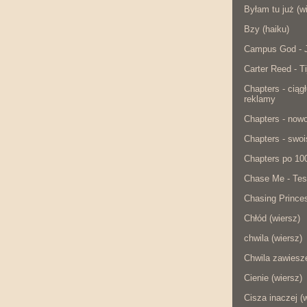
Byłam tu już (w
Bzy (haiku)
Campus God - J
Carter Reed - Ti
Chapters - ciąg
reklamy
Chapters - now
Chapters - swois
Chapters po 10
Chase Me - Tes
Chasing Princes
Chłód (wiersz)
chwila (wiersz)
Chwila zawiesze
Cienie (wiersz)
Cisza inaczej (