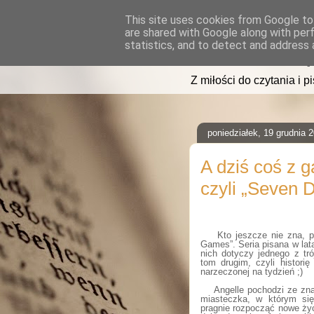
This site uses cookies from Google to 
are shared with Google along with per
read2sleep
statistics, and to detect and address 
Z miłości do czytania i p
poniedziałek, 19 grudnia 
A dziś coś z g
czyli „Seven 
Kto jeszcze nie zna, p
Games”. Seria pisana w lat
nich dotyczy jednego z tr
tom drugim, czyli histori
narzeczonej na tydzień ;)
Angelle pochodzi ze znan
miasteczka, w którym się
pragnie rozpocząć nowe życi