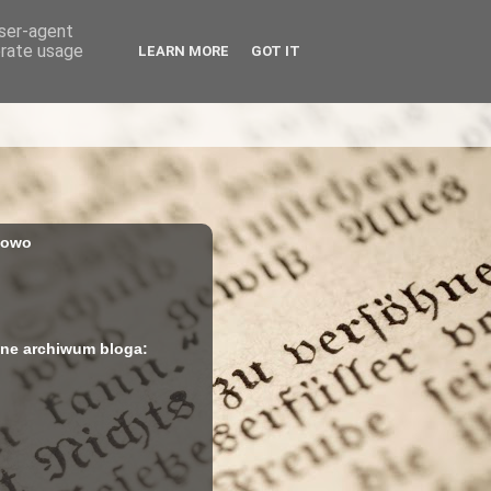
user-agent
erate usage
LEARN MORE
GOT IT
iowo
ne archiwum bloga: