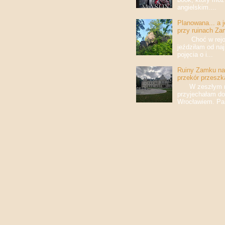
angielskim....
Planowana... a 
przy ruinach Za
Choć w rejony
jeździłam od na
pojęcia o i...
Ruiny Zamku na 
przekór przeszk
W zeszłym roku
przyjechałam do
Wrocławiem. Pan